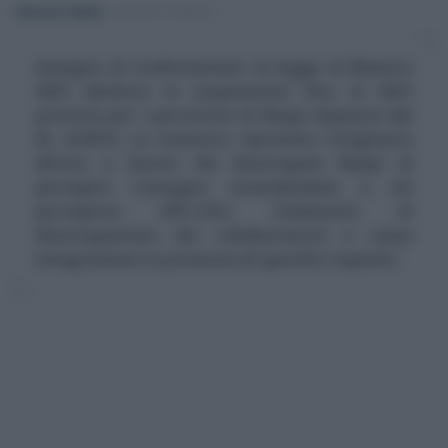
Eleonora Capizzi
-
LEGGI E PRASSI
Assegno di ricollocazione: la legge di Bilancio
2021 abolisce la sospensione fino al 2021
prevista per i percettori di Naspi disposta dal
DL 4/2019. La manovra ripristina l'originario
diritto a favore dei disoccupati Naspi di
percepire l'assegno estendendolo a chi
percepisce DIS-COLL (indennità di
disoccupazione dei collaboratori) e cassa
integrazione in presenza di specifici requisiti.