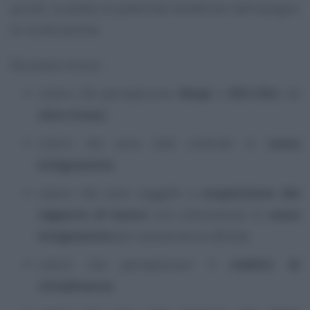
quindi, la platea di potenziali beneficiari dell’assegno
di ricollocazione.
Risultano inclusi:
coloro che percepiscono
Naspi
o
DIS-COLL
da
oltre 4 mes
i;
coloro che sono stati collocati in
cassa
integrazione
;
coloro che sono soggetti a
sospensione del
rapporto di lavoro
con collocazione in
cassa
integrazione
per cessazione di attività;
coloro che percepiscono il
reddito di
cittadinanza
;