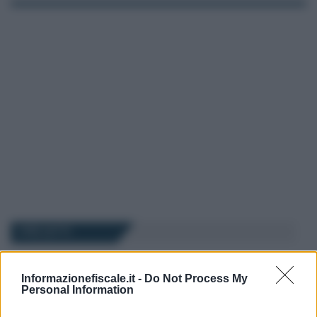
I PIÙ LETTI
Francesco Rodorigo
-
19 GENNAIO 2026
Informazionefiscale.it -
Do Not Process My
LEGGI E PRASSI
Personal Information
Indennità di discontinuità
lavoratori dello spettacolo