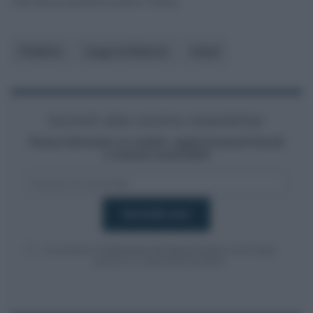
che dovrà avvenire entro l’anno.
Pubblico
Legge di Bilancio
Anpal
Iscriviti alla nostra newsletter
Resta informato su notizie, aggiornamenti fiscali
e moduli scaricabili!
Acconsento al
trattamento dei dati personali
ai sensi degli
articoli 13-14 del GDPR 2016/679.