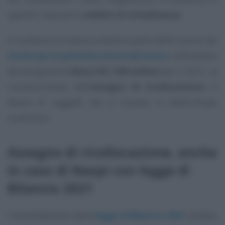
specifici requisiti e
reddito di cittadinanza
.
In sostanza la manovra destina parte delle risorse del
Fondo per le politiche attive del lavoro
, nell’ambito
del programma
React-EU
,
500 milioni
per il 2021, al
riconoscimento dell’
assegno di ricollocazione
in
favore di soggetti che si trovano in determinate
condizioni.
Assegno di ricollocazione, anche
in caso di Naspi con legge di
Bilancio 2021
L’emendamento della
legge di Bilancio 2021
amplia,