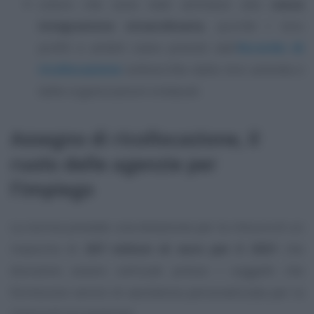
coloro che sono stati ammessi alla
cassa
integrazione straordinaria
, purché i loro
profili e ambiti siano previsti dall’
Accordo di
ricollocazione
sottoscritto dalla loro azienda e
dalle organizzazioni sindacali.
Assegno di ricollocazione, il
ruolo delle agenzie per
l’impiego
La norma prevede una dotazione per la misura di un
massimo di
267 milioni di euro per il 2021
che
dovranno essere utilizzati presso i soggetti che
forniscono servizi di assistenza personalizzata per la
ricerca di occupazione.