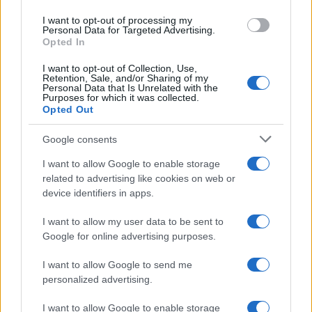
quando scade
use your data for below specified purposes in below Google
I want to opt-out of processing my
consent section.
Personal Data for Targeted Advertising.
Opted In
Alessio Mauro
-
LEGGI E PRASSI
1 SETTEMBRE 2025
Le agevolazioni per chi avvia
I want to opt-out of Collection, Use,
Retention, Sale, and/or Sharing of my
una nuova attività
Personal Data that Is Unrelated with the
Purposes for which it was collected.
Opted Out
Google consents
I want to allow Google to enable storage
related to advertising like cookies on web or
device identifiers in apps.
Iscriviti alla nostra
NEWSLETTER
I want to allow my user data to be sent to
Google for online advertising purposes.
Resta informato su notizie, aggiornamenti fiscali
I want to allow Google to send me
e moduli scaricabili!
personalized advertising.
I want to allow Google to enable storage