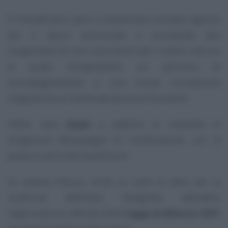
È il beneficiario, però, a individuare una delle agenzie
per il lavoro autorizzate o accreditate allo
svolgimento di uno o più servizi per il lavoro che con
la quale intraprendere un percorso di
accompagnamento a una nuova occupazione
integrato da un eventuale percorso formativo.
Infine, sarà
Anpal
a stabilire le modalità di
erogazione dell’assegno di ricollocazione, con la
presa in carico del beneficiario.
Su questa misura, come su tutte le altre, per la
conferma definitiva bisognerà attendere
l’approvazione ufficiale della
Legge di Bilancio 2021