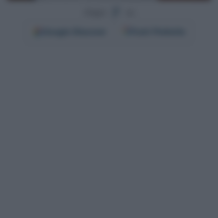
Segui
su
Google
Discover
Fonti Preferite