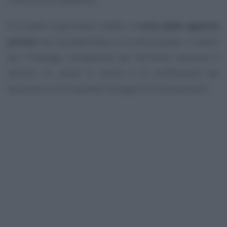
È di vitale importanza, infatti, il
ruolo delle agenzie
private
nel procedimento di ricollocazione: il centro
per l’impiego competente per territorio assicura il
servizio di presa in carico e la profilazione dei
lavoratori e corrisponde l’assegno di ricollocazione.