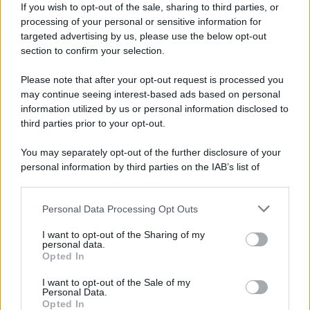
If you wish to opt-out of the sale, sharing to third parties, or
2026: requisiti e domanda
processing of your personal or sensitive information for
targeted advertising by us, please use the below opt-out
section to confirm your selection.
Francesco Rodorigo
-
2 FEBBRAIO 2026
LEGGI E PRASSI
Please note that after your opt-out request is processed you
Il nodo della proroga per il
may continue seeing interest-based ads based on personal
bonus assunzioni giovani,
information utilized by us or personal information disclosed to
donne e nella ZES
third parties prior to your opt-out.
You may separately opt-out of the further disclosure of your
Francesco Rodorigo
-
6 OTTOBRE 2025
personal information by third parties on the IAB’s list of
LEGGI E PRASSI
downstream participants.
Staff House, c’è il decreto:
per i lavoratori del turismo
Personal Data Processing Opt Outs
This information may also be disclosed by us to third parties
sconti del 30% sull’affitto
on the IAB’s List of Downstream Participants that may further
I want to opt-out of the Sharing of my
disclose it to other third parties.
personal data.
Opted In
Francesco Rodorigo
-
4 GIUGNO 2026
Please note that this website/app uses one or more Google
LEGGI E PRASSI
services and may gather and store information including but
I want to opt-out of the Sale of my
Bonus centri estivi INPS 2026:
Personal Data.
not limited to your visit or usage behaviour. You may click to
come fare domanda e
Opted In
grant or deny consent to Google and its third-party tags to