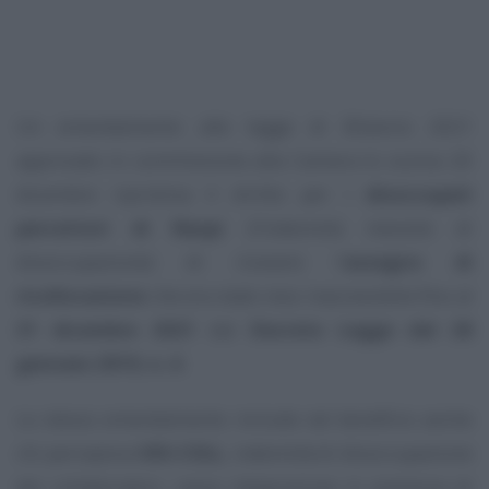
Un emendamento alle legge di Bilancio 2021
approvato in commissione alla Camera lo scorso 20
dicembre ripristina il diritto per i
disoccupati
percettori di Naspi
(l’indennità mensile di
disoccupazione) di ricevere l’
assegno di
ricollocazione
che era stato reso inaccessibile fino al
31 dicembre 2021
dal
Decreto Legge del 28
gennaio 2019, n. 4
.
Lo stesso emendamento include nel beneficio anche
chi percepisce
DIS-COLL
, indennità di disoccupazione
dei collaboratori, cassa integrazione in presenza di