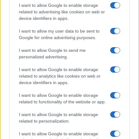
I want to allow Google to enable storage
related to advertising like cookies on web or
device identifiers in apps.
Iscriviti alla nostra
NEWSLETTER
I want to allow my user data to be sent to
Google for online advertising purposes.
Resta informato su notizie, aggiornamenti fiscali
I want to allow Google to send me
e moduli scaricabili!
personalized advertising.
I want to allow Google to enable storage
related to analytics like cookies on web or
device identifiers in apps.
I want to allow Google to enable storage
Acconsento al
trattamento dei dati personali
ai sensi degli
related to functionality of the website or app.
articoli 13-14 del GDPR 2016/679.
I want to allow Google to enable storage
related to personalization.
I want to allow Google to enable storage