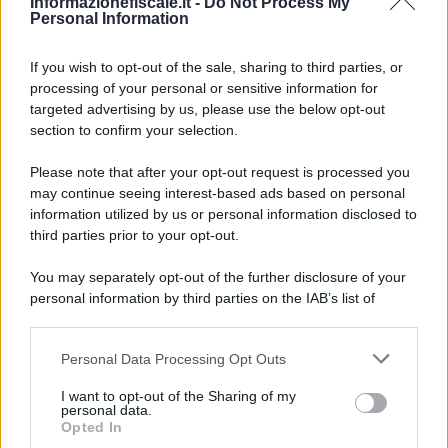
Informazionefiscale.it -
Do Not Process My
Personal Information
Domenico Catalano
-
2 SETTEMBRE 2024
DICHIARAZIONI E
If you wish to opt-out of the sale, sharing to third parties, or
ADEMPIMENTI
processing of your personal or sensitive information for
Nota spese dipendenti:
targeted advertising by us, please use the below opt-out
redazione e conservazione
section to confirm your selection.
Please note that after your opt-out request is processed you
Daniela Marmugi
-
19 APRILE 2024
may continue seeing interest-based ads based on personal
DICHIARAZIONI E
ADEMPIMENTI
information utilized by us or personal information disclosed to
third parties prior to your opt-out.
Flat tax incrementale: codice
tributo e istruzioni per la
You may separately opt-out of the further disclosure of your
compilazione del modello
personal information by third parties on the IAB’s list of
F24
downstream participants.
Personal Data Processing Opt Outs
This information may also be disclosed by us to third parties
Rosy D’Elia
-
24 SETTEMBRE 2025
DICHIARAZIONI E
on the IAB’s List of Downstream Participants that may further
I want to opt-out of the Sharing of my
ADEMPIMENTI
disclose it to other third parties.
personal data.
Dal contraddittorio agli
Opted In
Please note that this website/app uses one or more Google
interpelli, lo Statuto del