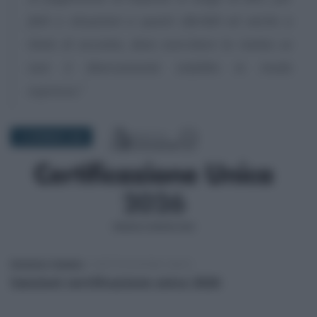
fatti o situazioni a questi riferibili ed anche a
titolo di acconto, deve esercitare la rivalsa se
non è diversamente stabilito in modo
espresso.
”
16 GENNAIO 2026
Domenico Catalano
-
CERTIFICAZIONE UNICA
Sanzioni certificazione unica 2026