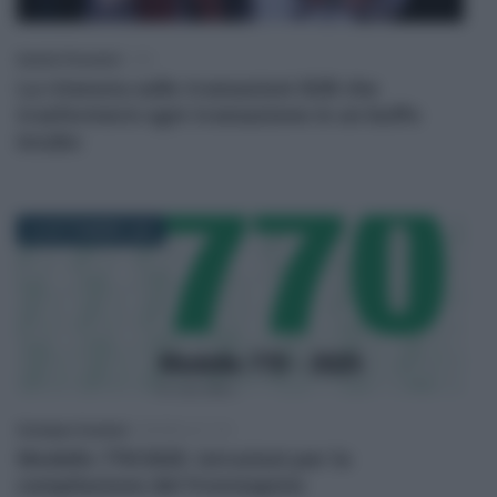
Sandra Pennacini
-
IVA
La ritenuta sulle transazioni B2B che
trasformerà ogni transazione in un buffo
incubo
30 SETTEMBRE 2025
Giuseppe Guarasci
-
MODELLO 770
Modello 770/2025: istruzioni per la
compilazione del frontespizio