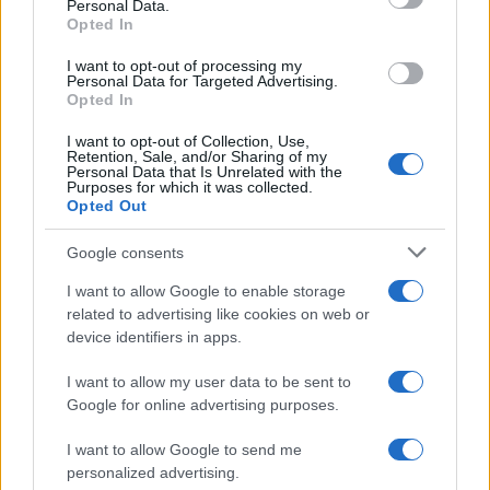
Personal Data.
not limited to your visit or usage behaviour. You may click to
Opted In
grant or deny consent to Google and its third-party tags to
Giuseppe Guarasci
-
MODELLO 770
use your data for below specified purposes in below Google
I want to opt-out of processing my
Modello 770/2025: istruzioni per la compilazione del
consent section.
Personal Data for Targeted Advertising.
frontespizio
Opted In
I want to opt-out of Collection, Use,
Retention, Sale, and/or Sharing of my
Personal Data that Is Unrelated with the
Domenico Catalano
-
MODELLO 770
Purposes for which it was collected.
Codice tributo 6781 per recupero ritenute versate in eccesso
Opted Out
Google consents
I want to allow Google to enable storage
related to advertising like cookies on web or
device identifiers in apps.
Iscriviti alla nostra
NEWSLETTER
I want to allow my user data to be sent to
Google for online advertising purposes.
Resta informato su notizie, aggiornamenti fiscali
I want to allow Google to send me
e moduli scaricabili!
personalized advertising.