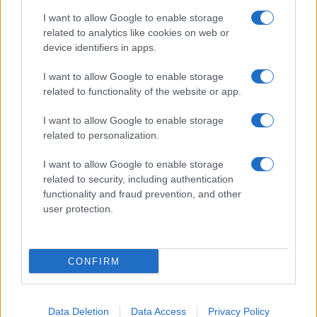
I want to allow Google to enable storage
related to analytics like cookies on web or
device identifiers in apps.
I want to allow Google to enable storage
Acconsento al
trattamento dei dati personali
ai sensi degli
related to functionality of the website or app.
articoli 13-14 del GDPR 2016/679.
I want to allow Google to enable storage
related to personalization.
I want to allow Google to enable storage
Informazione Fiscale S.r.l. - P.I. / C.F.: 13886391005
related to security, including authentication
Testata giornalistica iscritta presso il Tribunale di Velletri al n°
functionality and fraud prevention, and other
14/2018
|
Iscrizione ROC n. 31534/2018
user protection.
Redazione e contatti
|
Informativa sulla Privacy
Preferenze privacy
|
Whistleblowing
|
Codice Etico
|
Modello 231
|
ISO
9001:2015
CONFIRM
Data Deletion
Data Access
Privacy Policy