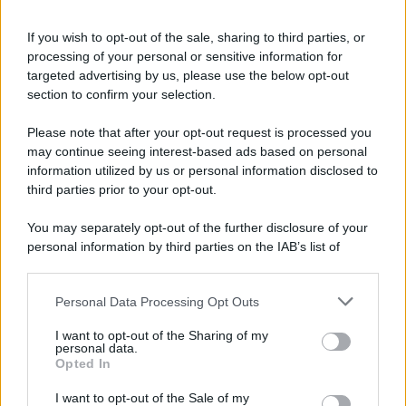
If you wish to opt-out of the sale, sharing to third parties, or
processing of your personal or sensitive information for
targeted advertising by us, please use the below opt-out
I PIÙ LETTI
section to confirm your selection.
Please note that after your opt-out request is processed you
may continue seeing interest-based ads based on personal
Domenico Catalano
-
CERTIFICAZIONE UNICA
information utilized by us or personal information disclosed to
Sanzioni certificazione unica 2026
third parties prior to your opt-out.
You may separately opt-out of the further disclosure of your
personal information by third parties on the IAB’s list of
Salvatore Cuomo
-
DICHIARAZIONI E ADEMPIMENTI
downstream participants.
Ritenuta d’acconto: importanti novità già nel 2026
Personal Data Processing Opt Outs
This information may also be disclosed by us to third parties
on the IAB’s List of Downstream Participants that may further
I want to opt-out of the Sharing of my
Sandra Pennacini
-
IVA
disclose it to other third parties.
personal data.
La ritenuta sulle transazioni B2B che trasformerà ogni
Opted In
Please note that this website/app uses one or more Google
transazione in un buffo incubo
services and may gather and store information including but
I want to opt-out of the Sale of my