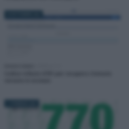
29 SETTEMBRE 2025
Domenico Catalano
-
MODELLO 770
Codice tributo 6781 per recupero ritenute
versate in eccesso
11 FEBBRAIO 2025