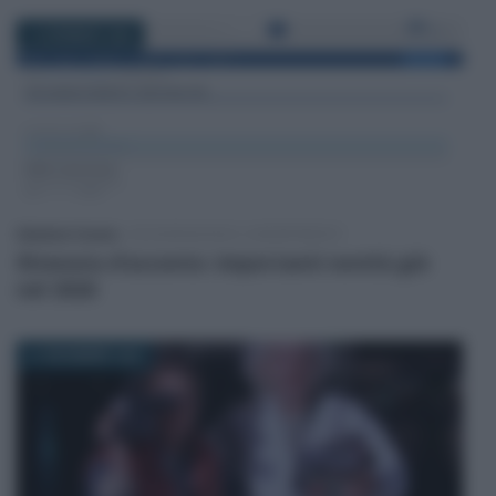
12 GENNAIO 2026
Salvatore Cuomo
-
DICHIARAZIONI E ADEMPIMENTI
Ritenuta d’acconto: importanti novità già
nel 2026
21 DICEMBRE 2025