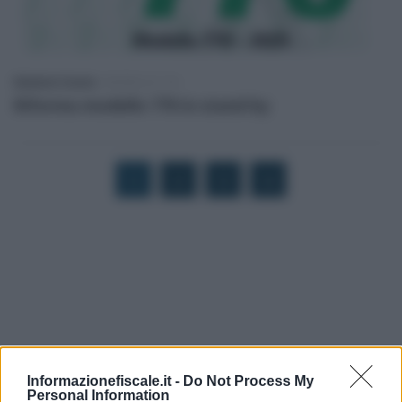
Salvatore Cuomo
-
MODELLO 770
Riforma modello 770 in stand by
1
2
3
4
Informazionefiscale.it -
Do Not Process My
Personal Information