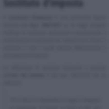
Sostituto d’imposta
Il
sostituto d’imposta
è una particolare figura
istituita dal
d.p.r. 600/1973
cui la legge assegna
l’obbligo di sostituire totalmente o parzialmente il
contribuente (il sostituito) nei rapporti con il Fisco. Il
sostituito è colui il quale realizza effettivamente il
presupposto d’imposta.
La definizione di sostituto d’imposta è prevista
dall’
art. 64 comma 1
del d.p.r. 600/1973 che lo
definisce:
“
Chi in forza di disposizioni di legge è obbligato
al pagamento di imposte in luogo di altri, per