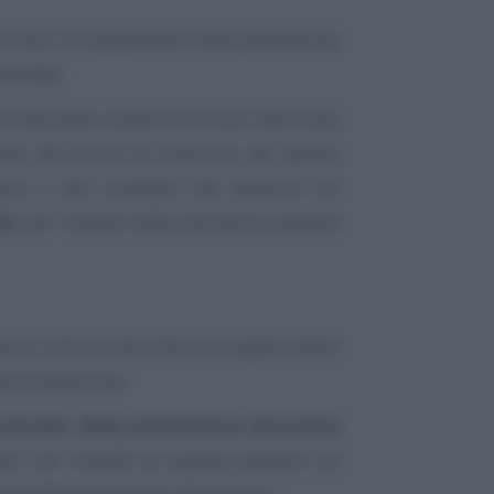
i per lo svolgimento della prestazione
ziendali;
 lavorativa svolta al di fuori dei locali
rdo alle forme di esercizio del potere
avoro e alle condotte che possono far
ari
nel rispetto della disciplina prevista
ore e misure tecniche e/o organizzative
disconnessione;
ntrollo della prestazione lavorativa
dali, nel rispetto di quanto previsto sia
che dalla normativa sulla privacy;