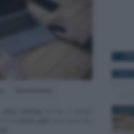
I PI
5 AGOSTO 
er
Fonti Preferite
16 MAGGIO 
o
smart working
termina il periodo
zione del
lavoro agile
viene ripristinato
ale
.