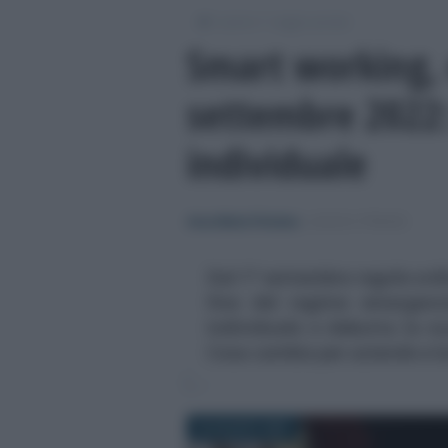
/
/
Lavoro
Leggi e prassi
Smart working, 
settembre 2022: 
individuale
Anna Maria D’Andrea
-
LEGGI E PRASSI
Dal 1° settembre regole ordi
fine del regime emergenzi
individuale e debutta la n
Cosa cambia per aziende e l
29 AGOSTO 2022