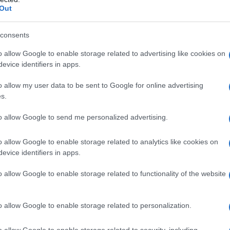
Out
rispetto all’ordinario.
consents
o allow Google to enable storage related to advertising like cookies on
evice identifiers in apps.
o allow my user data to be sent to Google for online advertising
s.
to allow Google to send me personalized advertising.
o allow Google to enable storage related to analytics like cookies on
evice identifiers in apps.
 della lunga serie di provvedimenti
o allow Google to enable storage related to functionality of the website
 ragione dell’emergenza Covid-19, fino
ina, non ha rinnovato le due disposizioni,
o allow Google to enable storage related to personalization.
1° settembre si cambia e si torna
o allow Google to enable storage related to security, including