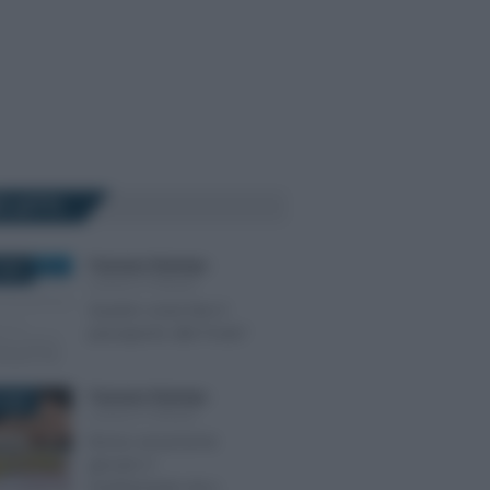
Ù LETTI
Francesco Rodorigo
-
2024
LEGGI E PRASSI
Quanto costa fare il
passaporto alle Poste?
Francesco Rodorigo
-
2026
LEGGI E PRASSI
Bonus assunzione
giovani: il
trasferimento da e