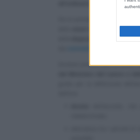
all’ordinario
.
authenti
Per le aziende e per i lavoratori q
dello
smart working
tornerà nec
delle
disposizioni previste dagli
dai
contratti collettivi
.
Da tener presenti, poi, le novità i
dal Ministero del Lavoro e dell
guida per la definizione dell’ac
definire:
durata
dell’accordo, ch
indeterminato;
alternanza tra i periodi di l
aziendali;