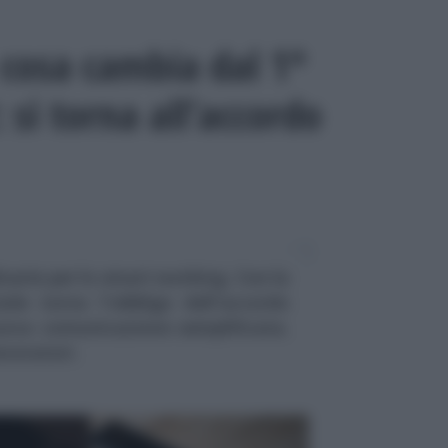
cosa cambia dal 1°
si torna all’accordo
narie per lo smart working. Con la
ale torna l'obbligo dell'accordo
uova comunicazione semplificata.
avoratori.