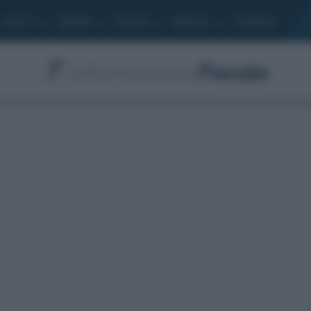
Lavoro
Moduli
Società
Bilancio
Academy