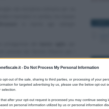
oghe alla disciplina ordinaria per via
ende e lavoratori si cambia, ma restano
21 MARZO 2
ficazioni
in merito agli obblighi
a protagonista del
lavoro agile
, per
ioni previste dal Decreto Rilancio per i
.
4 OTTOBRE
nefiscale.it -
Do Not Process My Personal Information
creto Aiuti bis
non ha previsto alcuna
condo le regole emergenziali.
to opt-out of the sale, sharing to third parties, or processing of your per
formation for targeted advertising by us, please use the below opt-out s
 selection.
dotte in sede di conversione del Decreto
22 MAGGIO 
ato le modalità più semplici in merito
 that after your opt-out request is processed you may continue seeing i
ased on personal information utilized by us or personal information dis
’azienda.