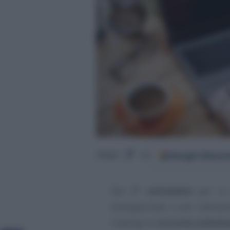
Google
Discov
Segui
su
Dal
1° settembre
per l
emergenziale, e per l’attiva
l’obbligo di
accordo individu