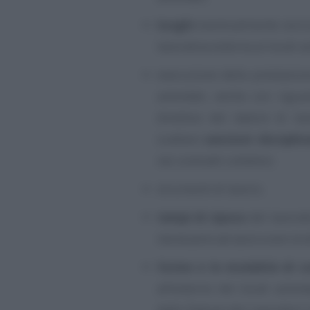
luoghi
eventualmente esclus
lavorativa esterna ai locali a
esecuzione della prestazione
aziendali, anche con rigua
direttivo del datore di l
scattare
sanzioni disciplin
nei contratti collettivi;
strumenti di lavoro;
tempi di riposo
del lavorat
necessarie ad assicurare la 
forme e le modalità di co
all’esterno dei locali azien
dallo Statuto dei Lavoratori 