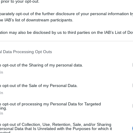
 prior to your opt-out.
cambia dopo il 31 agosto 2022
.
rately opt-out of the further disclosure of your personal information by
he IAB’s list of downstream participants.
 cambia dal 1°
tion may also be disclosed by us to third parties on the IAB’s List of 
 that may further disclose it to other third parties.
orna all’accordo
 that this website/app uses one or more Google services and may gath
l Data Processing Opt Outs
including but not limited to your visit or usage behaviour. You may click 
 to Google and its third-party tags to use your data for below specifi
o opt-out of the Sharing of my personal data.
ogle consent section.
orking semplificato
è stata prevista dal
In
l’articolo 10 ha disposto il rinnovo fino
o opt-out of the Sale of my Personal Data.
viste dall’
articolo 90, commi 3 e 4 del
In
n. 34
.
to opt-out of processing my Personal Data for Targeted
ing.
sto la possibilità per i datori di lavoro
In
lo
smart working in azienda anche in
o opt-out of Collection, Use, Retention, Sale, and/or Sharing
ersonal Data that Is Unrelated with the Purposes for which it
ali
, con modalità di comunicazione al
lected.