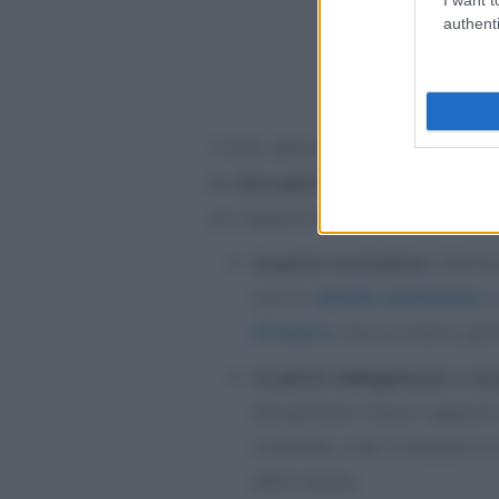
authenti
I CCNL affrontano temi di divers
da
due parti
a seconda della tipo
sui rapporti di lavoro individuali e
la parte normativa
, riferi
con le
tabelle retributive
di lavoro
, tra cui orario, pe
la parte obbligatoria o e
disciplinare i futuri rapporti
contratto, cioè i sindacati e 
dello stesso.