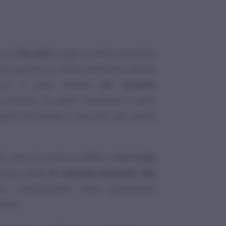
 è di
tre anni
sia per la parte normativa
ta specifica si rende necessaria perché
cui è stato firmato
un accordo
era distinta tra parte normativa e parte
parte normativa e due anni per quella
NL cessa di produrre effetti e
non è più
stano valide
le clausole attinenti alla
vo costituzionale della prestazione
tore.