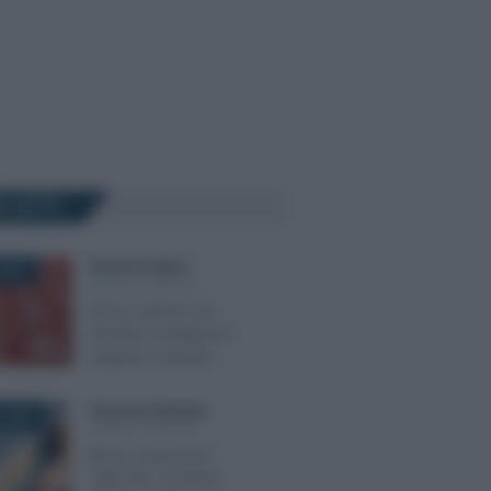
Ù LETTI
Eleonora Capizzi
-
2021
LEGGI E PRASSI
Bonus sportivi nel
Decreto Sostegni bis:
requisiti e importo
Francesco Rodorigo
-
 2026
LEGGI E PRASSI
Bonus assunzioni
nella ZES: via libera