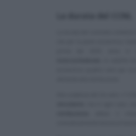
La durata del CCNL
La durata del contratto collettivo
che per la parte economica. Ques
prima del 2009, anno in 
interconfederale
, la validità 
economica: quattro anni per la 
attinente alla retribuzione.
Alla scadenza dei tre anni, il CC
vincolante
, ma in ogni caso, re
retribuzione
, atteso il rilie
contrattualmente dovuta al lavora