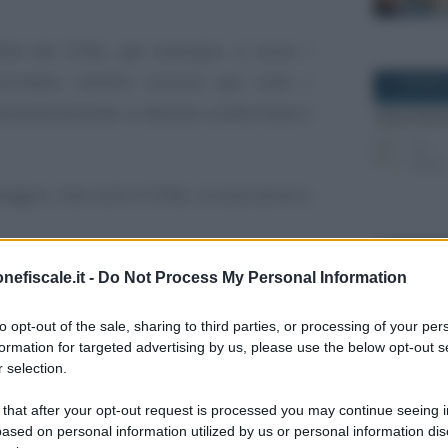
ilite dai CCNL, per esempio, ci sono i
ormativi minimi comuni per tutti i
11 GIUGNO 
, necessariamente, si devono conformare
i
aglio, che cos’è il CCNL, a cosa serve e
17 MAGGIO 
nefiscale.it -
Do Not Process My Personal Information
è la sua efficacia?
to opt-out of the sale, sharing to third parties, or processing of your per
pulato tra
le organizzazioni dei datori
formation for targeted advertising by us, please use the below opt-out s
 selection.
onfindustria o Confcommercio, e i
dei lavoratori, ovvero
i sindacati di
 that after your opt-out request is processed you may continue seeing i
ased on personal information utilized by us or personal information dis