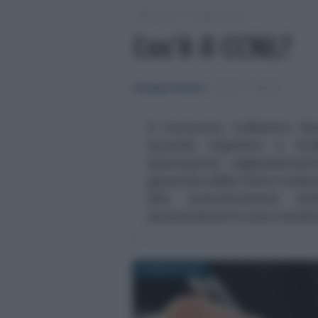
/
/
Lavoro
Leggi e prassi
Cos’è il CCNL?
Giuseppe Guarasci
-
LEGGI E PRASSI
Il Contratto Collettivo N
accordo stipulato a live
associazioni rappresentat
gerarchia delle fonti è subo
alla contrattazione in
esattamente in cosa consist
26 MAGGIO 2021