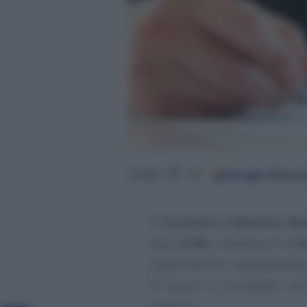
Google
Discov
Segui
su
Il
Contratto Collettivo Na
sigla
CCNL
, costituisce la
fo
organizzazioni rappresentativ
di lavoro si accordano sull
rapporto.