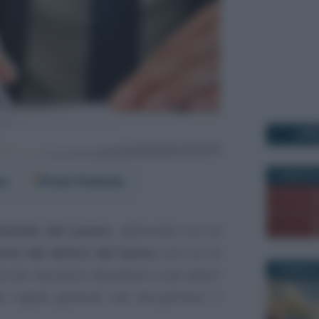
I PI
21 MAGGIO 
er
Fonti Preferite
zionale del Lavoro
, abbreviato con la
nte del diritto del lavoro
con cui le
3 FEBBRAIO
e dei lavoratori dipendenti e dei datori
e regole generali che disciplinano il