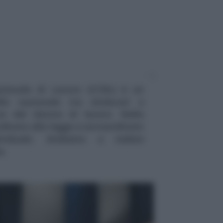
azionale di Lavoro (CCNL) è un
llo nazionale tra sindacati e
ive del datore di lavoro. Nella
rdinato alla legge e sovraordinato
dividuale. Andiamo a vedere
e.