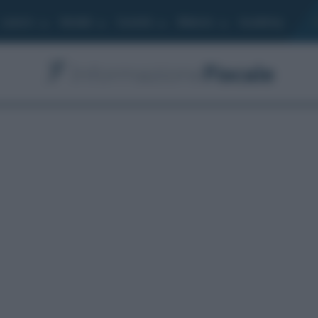
Lavoro
Moduli
Società
Bilancio
Academy