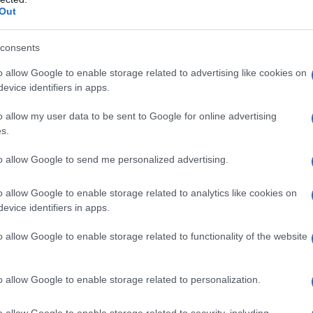
iceversa, possono derogare al CCNL di
Out
, così come disposto dall’
articolo 2077
consents
o allow Google to enable storage related to advertising like cookies on
evice identifiers in apps.
tegoria prevede che la giornata lavorativa
ontratto individuale non potrà in alcun
o allow my user data to be sent to Google for online advertising
s.
certo diminuirle a 7.
to allow Google to send me personalized advertising.
NL
o allow Google to enable storage related to analytics like cookies on
evice identifiers in apps.
o allow Google to enable storage related to functionality of the website
o allow Google to enable storage related to personalization.
o allow Google to enable storage related to security, including