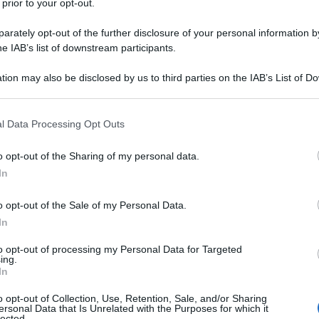
 prior to your opt-out.
18 LUGLIO 
 fonti del diritto del lavoro
, questo
rately opt-out of the further disclosure of your personal information by
he IAB’s list of downstream participants.
la legge e il contratto individuale di
endente con il proprio datore di lavoro.
tion may also be disclosed by us to third parties on the IAB’s List of 
 that may further disclose it to other third parties.
 i due effetti che seguono:
 that this website/app uses one or more Google services and may gath
o derogare alla legge solo in senso
l Data Processing Opt Outs
including but not limited to your visit or usage behaviour. You may click 
atti, la cosiddetta “
reformatio in pejus
”.
 to Google and its third-party tags to use your data for below specifi
o opt-out of the Sharing of my personal data.
ogle consent section.
i
ex lege
in cui è possibile tramite la
In
ntrodurre deroghe peggiorative rispetto
o opt-out of the Sale of my Personal Data.
er esempio la
L. numero 223/91
, che
In
ne collettiva, nei casi di gravi crisi
to opt-out of processing my Personal Data for Targeted
divieto di demansionamento
previsto
ing.
In
dice Civile come alternativa ai
o opt-out of Collection, Use, Retention, Sale, and/or Sharing
ersonal Data that Is Unrelated with the Purposes for which it
lected.