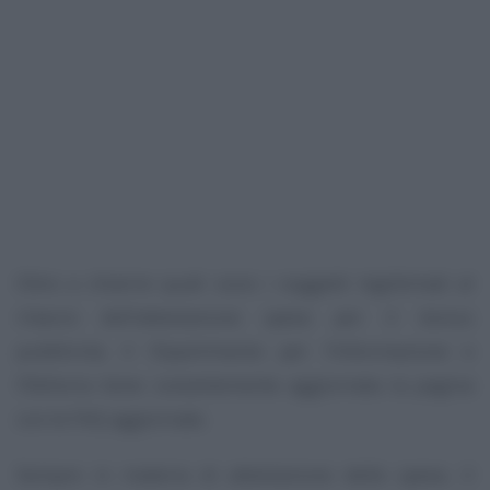
Oltre a chiarire quali sono i soggetti legittimati al
rilascio dell’attestazione spese per il bonus
pubblicità, il Dipartimento per l’Informazione e
l’Editoria tiene costantemente aggiornata la pagina
con le FAQ aggiornate.
Sempre in materia di attestazione delle spese, il