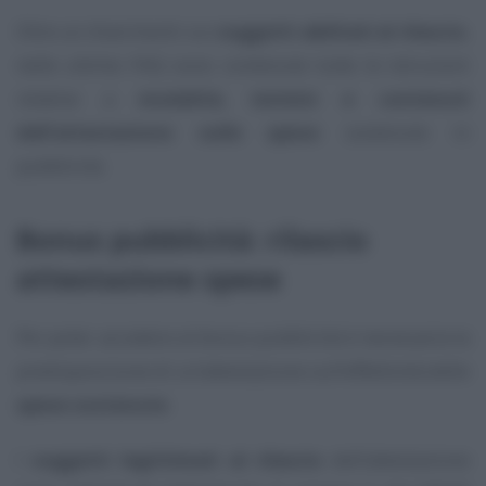
Oltre ai chiarimenti sui
soggetti abilitati al rilascio
,
nelle ultime FAQ sono contenute tutte le istruzioni
relative a
modalità, termini e contenuti
dell’attestazione sulle spese
sostenute in
pubblicità.
Bonus pubblicità: rilascio
attestazione spese
Per poter accedere al bonus pubblicità è necessaria la
predisposizione di un’attestazione sull’effettività delle
spese sostenute
.
I
soggetti legittimati al rilascio
dell’attestazione