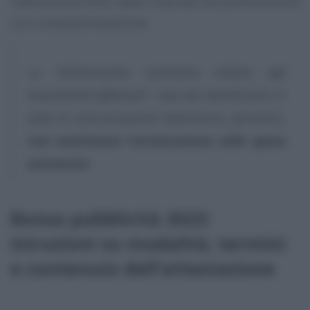
l’attestazione delle spese rilasciata dal professionista
con un’autodichiarazione.
La “
dichiarazione sostitutiva relativa agli
investimenti effettuati
”, resa dal beneficiario in
sede di comunicazione telematica, pertanto,
non sostituisce l’attestazione sulle spese
sostenute
Bonus pubblicità 2023:
istruzioni su modalità, termini
e contenuto dell’attestazione