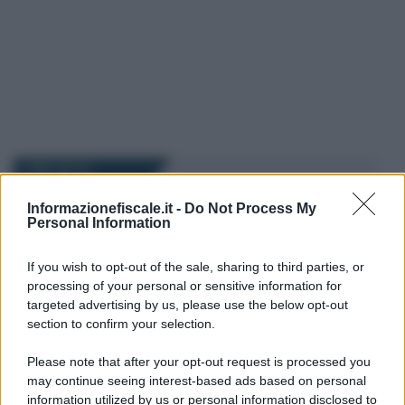
I PIÙ LETTI
Informazionefiscale.it -
Do Not Process My
Giovambattista Palumbo
-
Personal Information
11 DICEMBRE 2025
DICHIARAZIONE DEI REDDITI
High frequency trading:
If you wish to opt-out of the sale, sharing to third parties, or
tassazione e analisi del
processing of your personal or sensitive information for
fenomeno
targeted advertising by us, please use the below opt-out
section to confirm your selection.
Emiliano Marvulli
-
27 MARZO 2024
Please note that after your opt-out request is processed you
DICHIARAZIONE DEI REDDITI
may continue seeing interest-based ads based on personal
Insindacabile la scelta del
information utilized by us or personal information disclosed to