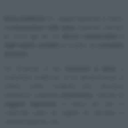
Bonus pubblicità
: tra i soggetti legittimati al rilascio
dell’
attestazione sulle spese
sostenute rientrano
gli iscritti agli albi dei
dottori commercialisti e
degli esperti contabili
ed a quello dei
consulenti
del lavoro
.
Per dimostrare di aver
sostenuto la spesa
in
investimenti pubblicitari ai fini dell’ammissione al
relativo credito d’imposta sarà necessario
predisporre un’apposita
attestazione
, rilasciata da
soggetti legittimati
al rilascio del visto di
conformità ovvero dai soggetti che esercitano la
revisione legale dei conti.