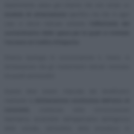
dipartimento aveva già chiarito che non esiste un
modulo di attestazione
specifico ma che in ogni
caso si dovrà indicare soltanto
l’effettività del
sostenimento delle spese per le quali si richiede
l’accesso al credito d’imposta
.
Diversa tipologia di comunicazione è, invece, la
dichiarazione che gli investimenti indicati rientrano
tra quelli ammissibili.
Questa deve essere rilasciata dal beneficiario
mediante la
dichiarazione sostitutiva dell’atto di
notorietà
, contenuta nella comunicazione
telematica, accessibile dall’applicativo dell’Agenzia
delle entrate, nell’ambito della procedura di