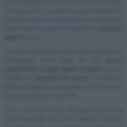
sono individuati dall’articolo 4, comma 2, del DPCM
16 maggio 2018 e si tratta dei soggetti legittimati a
rilasciare il
visto di conformità
sulle dichiarazioni
fiscali, ovvero dai soggetti che esercitano la
revisione
legale
dei conti.
In pratica, l’attestazione potrà essere rilasciata dai
professionisti iscritti negli albi dei
dottori
commercialisti e degli esperti contabili
, oltre che
nell’albo dei
consulenti del lavoro
e che abbiano
effettuato apposita comunicazione secondo quanto
previsto dal decreto n. 164/1999.
Tra i chiarimenti forniti dal Dipartimento viene
inoltre specificato che non è possibile sostituire