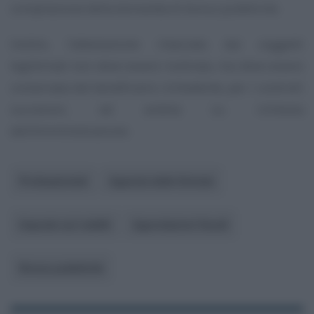
compilazione della domanda di bonus pubblicità.
Inoltre, l’attestazione rilasciata dai soggetti
legittimati non deve essere inoltrata, ma deve essere
conservata dal beneficiario richiedente, per i controlli
successivi, ed esibita su richiesta
dell’Amministrazione.
Professionisti
Agenzia delle Entrate
Imposte sui redditi
Agevolazioni fiscali
Bonus pubblicità