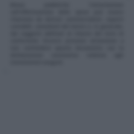
Bonus pubblicità: l'attestazione
sull'effettuazione delle spese può essere
rilasciata da dottori commercialisti, esperti
contabili, consulenti del lavoro e, in generale,
dai soggetti abilitati al rilascio del visto di
conformità. Occorre prestare attenzione a
non confondere questo documento con la
dichiarazione sostitutiva relativa agli
investimenti eseguiti