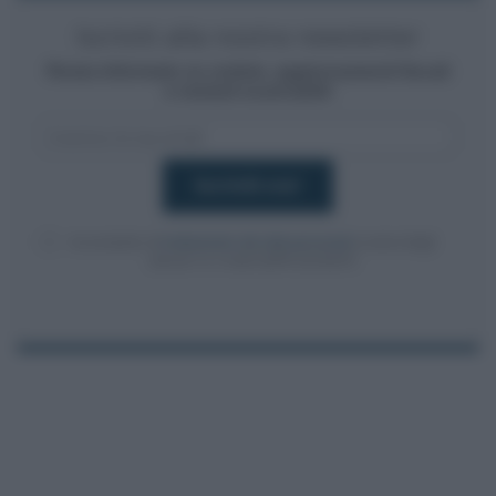
Iscriviti alla nostra newsletter
Resta informato su notizie, aggiornamenti fiscali
e moduli scaricabili!
Acconsento al
trattamento dei dati personali
ai sensi degli
articoli 13-14 del GDPR 2016/679.