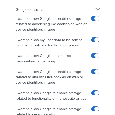
Google consents
I want to allow Google to enable storage
related to advertising like cookies on web or
device identifiers in apps.
Iscriviti alla nostra
NEWSLETTER
I want to allow my user data to be sent to
Google for online advertising purposes.
Resta informato su notizie, aggiornamenti fiscali
I want to allow Google to send me
e moduli scaricabili!
personalized advertising.
I want to allow Google to enable storage
related to analytics like cookies on web or
device identifiers in apps.
I want to allow Google to enable storage
Acconsento al
trattamento dei dati personali
ai sensi degli
related to functionality of the website or app.
articoli 13-14 del GDPR 2016/679.
I want to allow Google to enable storage
related to personalization.