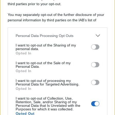
metodo di accertamento da
third parties prior to your opt-out.
adottare
You may separately opt-out of the further disclosure of your
personal information by third parties on the IAB’s list of
Francesco Oliva
-
24 MARZO 2026
downstream participants.
DICHIARAZIONE DEI REDDITI
Regime forfettario: quando
Personal Data Processing Opt Outs
This information may also be disclosed by us to third parties
conviene?
on the IAB’s List of Downstream Participants that may further
I want to opt-out of the Sharing of my
disclose it to other third parties.
personal data.
Opted In
Please note that this website/app uses one or more Google
Anna Maria D’Andrea
-
20 MARZO 2025
services and may gather and store information including but
DICHIARAZIONE DEI REDDITI
I want to opt-out of the Sale of my
Personal Data.
not limited to your visit or usage behaviour. You may click to
Tutti i bonus per chi vive in
Opted In
grant or deny consent to Google and its third-party tags to
affitto
use your data for below specified purposes in below Google
I want to opt-out of processing my
consent section.
Personal Data for Targeted Advertising.
Opted In
Giuseppe Guarasci
-
28 APRILE 2025
DICHIARAZIONE DEI REDDITI
I want to opt-out of Collection, Use,
Retention, Sale, and/or Sharing of my
I contributi INPS del defunto
Personal Data that Is Unrelated with the
sono deducibili per gli eredi?
Purposes for which it was collected.
Opted Out