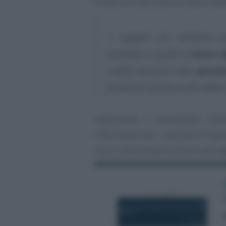
limite a 35.000 euro e viene modi
“
i soggetti che nell’anno p
assimilati a quelli di
lavoro 
redditi derivanti dalla
pensio
forfettario qualora tali reddit
Attenzione: il precedente lim
riferimento per i periodi d’impo
non si intervenga di nuovo per le