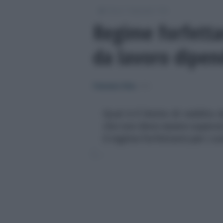
/
/
/
Fisco
Imposte
IVA
Regime forfettar
da lavoro dipen
Francesco Oliva
-
IVA
Qual è il limite di reddito
che non deve essere supera
il regime forfettario per i co