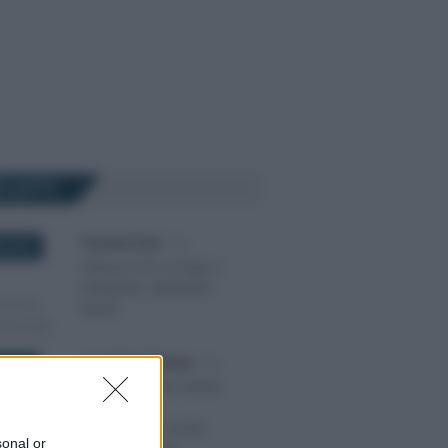
Ù LETTI
Tommaso Gavi
-
IVA
E 2024
Aliquota IVA sciroppi o
integratori alimentari
liquidi
Anna Maria D’Andrea
-
IVA
 2021
Legge 104, IVA ridotta
auto disabili:
certificazione anche
sonal or