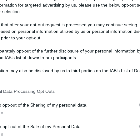
formation for targeted advertising by us, please use the below opt-out s
to da lavoro dipendente e o assimilato da
 selection.
28 OTTOBR
ere o permanere nel regime.
 that after your opt-out request is processed you may continue seeing i
ased on personal information utilized by us or personal information dis
 prior to your opt-out.
Guida al regime
forfettario
rately opt-out of the further disclosure of your personal information by
5 MAGGIO 2
he IAB’s list of downstream participants.
Academy: 50,00 €
tion may also be disclosed by us to third parties on the IAB’s List of 
VEDI SU ACADEMY
 that may further disclose it to other third parties.
 that this website/app uses one or more Google services and may gath
l Data Processing Opt Outs
including but not limited to your visit or usage behaviour. You may click 
 to Google and its third-party tags to use your data for below specifi
026
ha recentemente confermato, per un
20 OTTOBR
o opt-out of the Sharing of my personal data.
ogle consent section.
di lavoro dipendente e/o da pensione che
In
dal regime agevolato: 35.000 euro lordi
o opt-out of the Sale of my Personal Data.
In