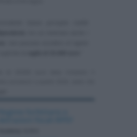
ficata come segue:
recedente hanno percepito redditi
dipendente
, tra cui rientrano anche i
ne
, non possono accedere al regime
i superino la
soglia di 35.000 euro
”
ite di 30.000 euro deve rimanere il
sta successivi a quello 2026, salvo che
gge.
Regime forfettario e
detrazioni fiscali IRPEF
Academy: 6,10 €