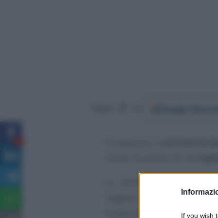
Google
Discov
Segui
su
Proseguono i
controlli fiscal
9
titolari di partita IVA nel
regi
Le verifiche si stanno conce
Informazio
soggetti e oggettivi necess
troppo spesso ignorati o trasc
If you wish 