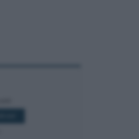
bili!
R