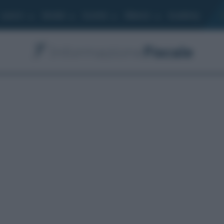
Lavoro
Moduli
Società
Bilancio
Academy