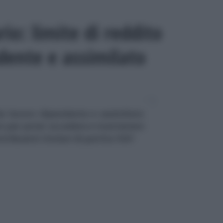
io: limite di reddito
dente e assimilato
 da lavoro dipendente e assimilato
to per poter accedere e mantenere
ntribuenti titolari di partita IVA?