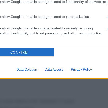
o allow Google to enable storage related to functionality of the website
dipendente
, tra cui rientrano anche i
ne
, non possono accedere al regime
o allow Google to enable storage related to personalization.
i superino la
soglia di 30.000 euro
”
o allow Google to enable storage related to security, including
cation functionality and fraud prevention, and other user protection.
CONFIRM
Data Deletion
Data Access
Privacy Policy
 nuova lettera d-ter mantiene il nuovo