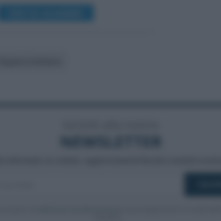
VEDI SU ACADEMY
Regime forfettario
Iscriviti alla nostra
NEWSLETTER
a informato su notizie, aggiornamenti fiscali e moduli scarica
cconsento al
trattamento dei dati personali
ai sensi degli articoli 13-14 del GDP
2016/679.