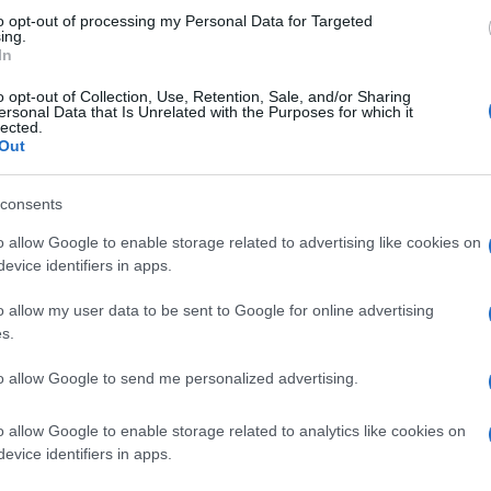
to opt-out of processing my Personal Data for Targeted
ancora provvisoriamente, l’ampliamento
ing.
In
ri del
regime forfettario
, la cd
flat tax
o opt-out of Collection, Use, Retention, Sale, and/or Sharing
ersonal Data that Is Unrelated with the Purposes for which it
lected.
Out
nalzando il limite di reddito da lavoro
 può percepire per non essere esclusi
consents
o allow Google to enable storage related to advertising like cookies on
evice identifiers in apps.
visto dalle
cause di esclusione
dal
’
articolo 1, comma 57 della legge n.
o allow my user data to be sent to Google for online advertising
s.
to allow Google to send me personalized advertising.
iliva che:
o allow Google to enable storage related to analytics like cookies on
evice identifiers in apps.
recedente hanno percepito redditi