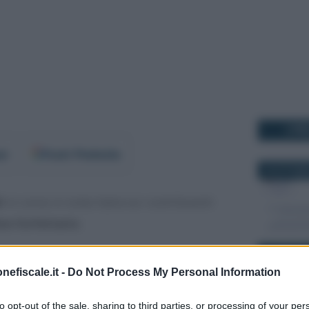
I PI
er
Fonti Preferite
24 OTTOBR
i
in corso in tutta Italia sui contribuenti
me forfettario
.
2 FEBBRAIO
ntrando, in particolare, sui requisiti
nefiscale.it -
Do Not Process My Personal Information
ari per accedere al regime agevolato,
urati dai contribuenti.
to opt-out of the sale, sharing to third parties, or processing of your per