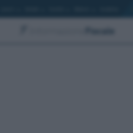
Lavoro
Moduli
Società
Bilancio
Academy