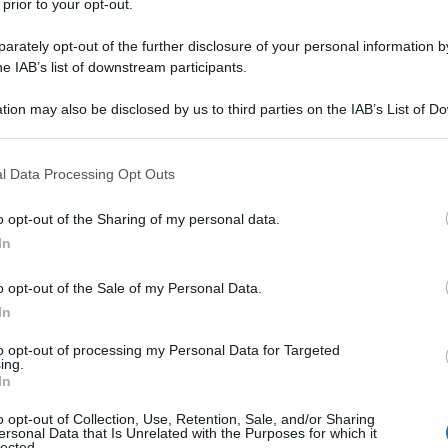
 prior to your opt-out.
Academy: 25,00 €
4 GENNAIO 
rately opt-out of the further disclosure of your personal information by
VEDI SU ACADEMY
he IAB’s list of downstream participants.
tion may also be disclosed by us to third parties on the IAB’s List of 
 that may further disclose it to other third parties.
/2026: quando
 that this website/app uses one or more Google services and may gath
l Data Processing Opt Outs
 delle date
including but not limited to your visit or usage behaviour. You may click 
 to Google and its third-party tags to use your data for below specifi
o opt-out of the Sharing of my personal data.
ogle consent section.
In
i rimborsi IRPEF segue passaggi precisi
l D.L. n. 124/2019), che stabilisce i flussi
o opt-out of the Sale of my Personal Data.
le Entrate e i sostituti d’imposta (datori
In
to opt-out of processing my Personal Data for Targeted
ing.
In
i accredito variano in base al profilo del
o opt-out of Collection, Use, Retention, Sale, and/or Sharing
ersonal Data that Is Unrelated with the Purposes for which it
lected.