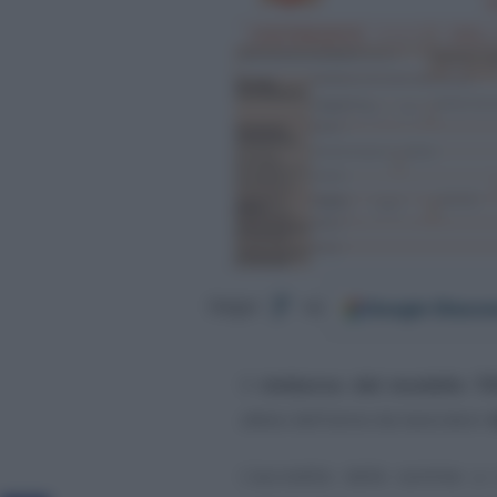
Google
Discov
Segui
su
Il
rimborso del modello 7
attesi dell’anno da lavoratori
L’accredito delle somme a 