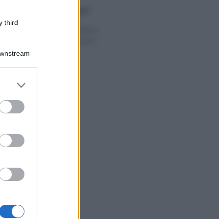
Giuseppe Guarasci
-
2019
MODELLO 730
 third
Modello 730/2019:
bozza e istruzioni
Downstream
er and store
to grant or
ed purposes