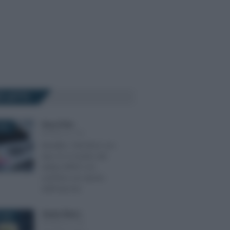
Ù LETTI
Rosy D’Elia
-
022
MODELLO 730
Modello 730/2022 con
due CU: il rischio del
debito IRPEF e le
verifiche sul calcolo
dell’imposta
Alessio Mauro
-
2026
MODELLO 730