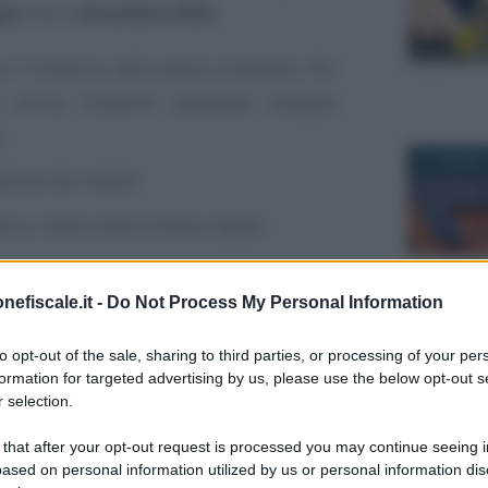
lio
fino a
dicembre 2026
.
no il rimborso nello stesso momento. Per
arriva l’importo spettante, bisogna
:
21 GIUGNO 
azione dei redditi.
pera o meno determinate soglie).
le e al calendario dei pagamenti per il
nefiscale.it -
Do Not Process My Personal Information
27 APRILE 
to opt-out of the sale, sharing to third parties, or processing of your per
formation for targeted advertising by us, please use the below opt-out s
Modello 730/2026: guida
 selection.
pratica alla dichiarazione
dei redditi 2026. Scarica
 that after your opt-out request is processed you may continue seeing i
gratuitamente
ased on personal information utilized by us or personal information dis