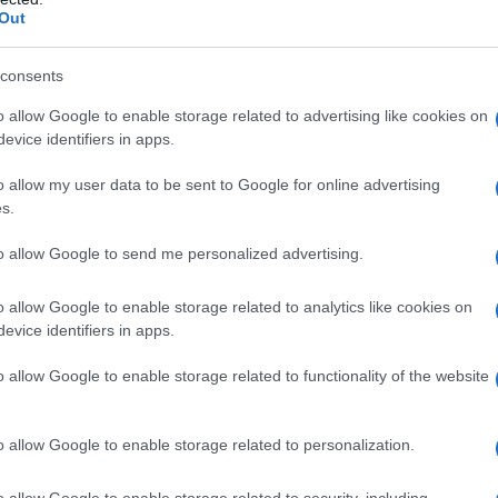
Out
imborso del
730
arriva generalmente con
ssivo
a quello in cui il datore di lavoro
consents
idazione, ossia il calcolo del credito
o allow Google to enable storage related to advertising like cookies on
dovuto.
evice identifiers in apps.
o allow my user data to be sent to Google for online advertising
ggermente più lunga. Le operazioni di
s.
ngono effettuate a partire dal secondo
to allow Google to send me personalized advertising.
della dichiarazione.
o allow Google to enable storage related to analytics like cookies on
agamento da luglio a
evice identifiers in apps.
o allow Google to enable storage related to functionality of the website
 possibile, la regola d’oro è muoversi in
o allow Google to enable storage related to personalization.
razione nei primi giorni di apertura dei
o allow Google to enable storage related to security, including