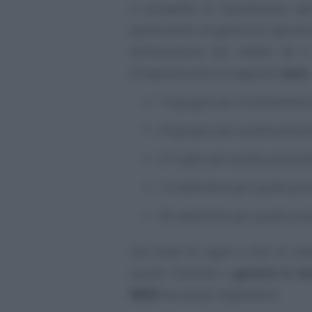
Il prospetto di liquidazione pe
pensionistici di gestire le operaz
dichiarazione dei redditi ed 
d’imposta entro le seguenti
date
:
15 giugno per le dichiarazio
29 giugno per quelle present
23 luglio per quelle presenta
15 settembre per quelle pres
30 settembre per quelle pres
Dal mese di luglio e fino al mes
quindi chiamati a
gestire in bu
IRPEF
dei propri dipendenti.