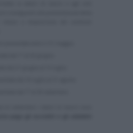
rmette ai datori di lavoro e agli enti
ioni conseguenti alla presentazione della
è messo a disposizione del sostituto
ni presentate entro il 31 maggio;
ate dal 1° al 20 giugno;
te dal 21 giugno al 15 luglio;
entate dal 16 luglio al 31 agosto;
entate dal 1° al 30 settembre.
e di settembre i datori di lavoro sono
sta paga gli accrediti e gli addebiti