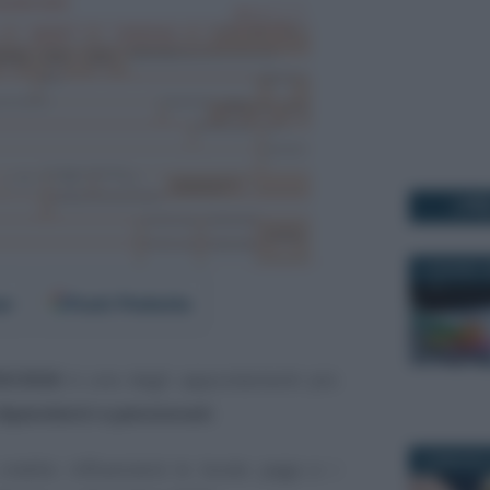
I PI
4 GIUGNO 2
er
Fonti Preferite
30/2026
è uno degli appuntamenti più
dipendenti e pensionati
.
16 MAGGIO 
credito influenzerà le buste paga e i