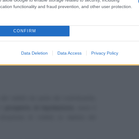
ià in estate.
cation functionality and fraud prevention, and other user protection.
CONFIRM
Data Deletion
Data Access
Privacy Policy
 dei redditi da parte del contribuente,
il
prospetto di liquidazione
, ossia il
ituazione di credito (o debito) del