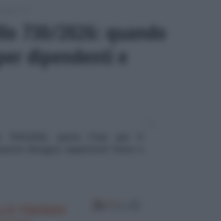
odello 730
lo 730/2026: quando
per dipendenti e
 730/2026, parte l'iter per il
uanto bisogna aspettare? Date e