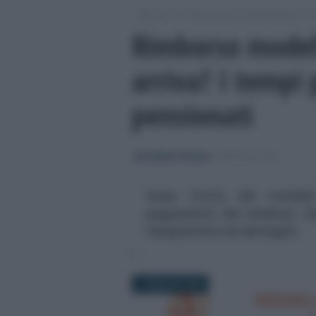
/
/
/
Fisco
Dichiarazioni e adempimenti
M
Rimborso model
arriva? I tempi 
pensionati
Anna Maria D’Andrea
-
MODELLO 730
Dopo l'invio del modello
pagamento dei rimborsi. Q
tempistiche nel dettaglio
11 MAGGIO 2026