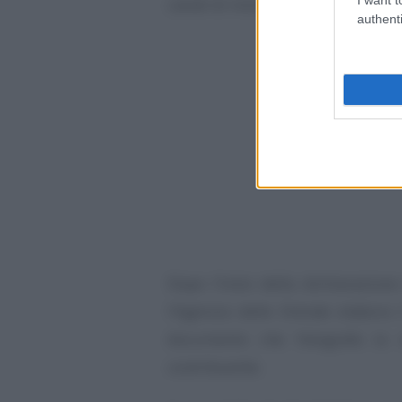
canali di invio riceverà il credito g
authenti
Dopo l’invio della dichiarazione
l’Agenzia delle Entrate elabora 
documento che fotografa la s
contribuente.