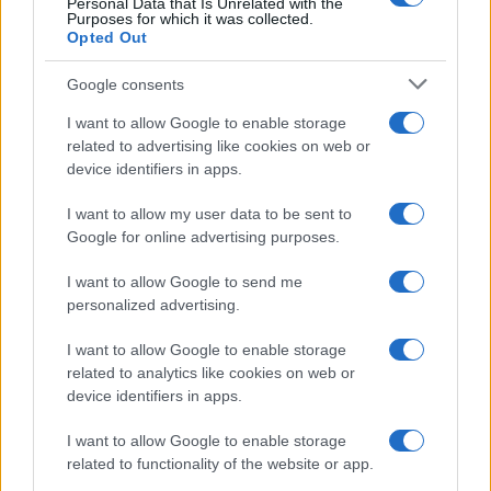
Personal Data that Is Unrelated with the
online
Purposes for which it was collected.
Opted Out
Google consents
I want to allow Google to enable storage
related to advertising like cookies on web or
device identifiers in apps.
Iscriviti alla nostra
NEWSLETTER
I want to allow my user data to be sent to
Google for online advertising purposes.
Resta informato su notizie, aggiornamenti fiscali
I want to allow Google to send me
e moduli scaricabili!
personalized advertising.
I want to allow Google to enable storage
related to analytics like cookies on web or
device identifiers in apps.
I want to allow Google to enable storage
Acconsento al
trattamento dei dati personali
ai sensi degli
related to functionality of the website or app.
articoli 13-14 del GDPR 2016/679.