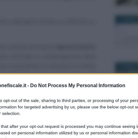
31 GENNAIO
2026 riepiloga la novità e si sofferma su
alla mancata proroga di
Opzione Donna
to anticipato e sull’abrogazione della
 la possibilità di utilizzare la rendita
14 GENNAIO
re l’importo soglia della pensione nel
nefiscale.it -
Do Not Process My Personal Information
to opt-out of the sale, sharing to third parties, or processing of your per
ni INPS sulle novità
formation for targeted advertising by us, please use the below opt-out s
 selection.
19 FEBBRAI
cio 2026
 that after your opt-out request is processed you may continue seeing i
a è stato tra quelli più caldi nel cantiere
ased on personal information utilized by us or personal information dis