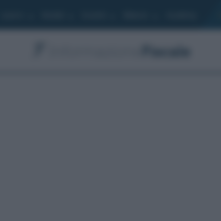
Lavoro
Moduli
Società
Bilancio
Academy