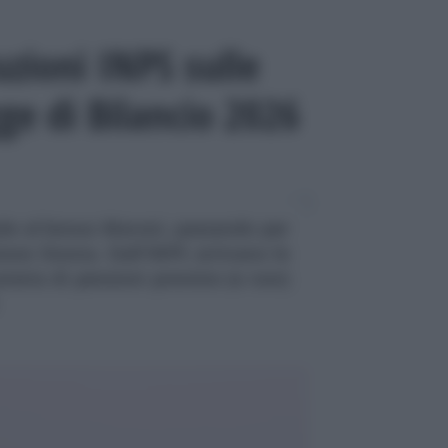
uzioni INPS sulle
ge di Bilancio 2026
ale al bonus Maroni, passando per
one Donna. Dall’INPS arrivano le
ateria di pensioni previste (e non)