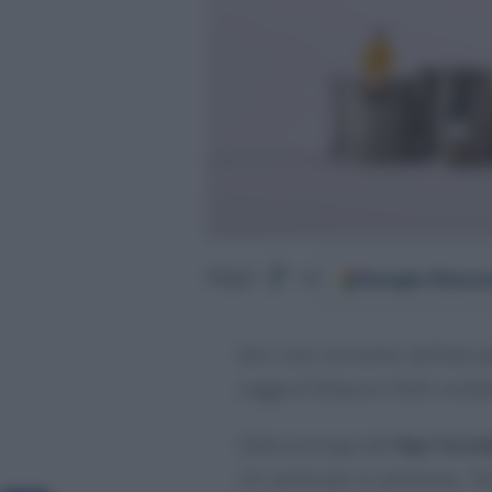
Google
Discov
Segui
su
Non solo aumento dell’età pen
Legge di Bilancio 2026 contien
Dalla proroga dell’
Ape Socia
chi posticipa la pensione, fi