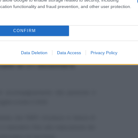
cation functionality and fraud prevention, and other user protection.
CONFIRM
 fornite dall’Istituto.
Data Deletion
Data Access
Privacy Policy
iale al 31 dicembre
 di accompagnamento alla pensione è
ogato a tutto il 2026.
amento che l’INPS riconosce in favore di
i e lavoratrici fino alla maturazione dei
nticipata o di vecchiaia.