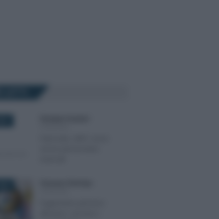
Ù LETTI
Giuseppe Guarasci
-
2021
PENSIONI
Patronato, INPS: nuovi
servizi pensionistici
avanzati
Francesco Rodorigo
-
026
PENSIONI
Pagamento pensioni
all’estero: arrivano i