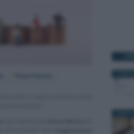
I PI
10 APRILE 
er
Fonti Preferite
sionabile: il capitolo previdenza della
e anche altre voci.
19 MARZO 2
le
, alla conferma del
bonus Maroni
per
no all’incremento della
maggiorazione