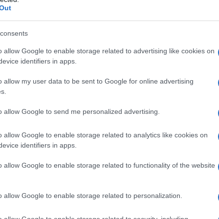
Out
ircolare INPS fornisce alcuni dettagli
i che non hanno trovato spazio nel testo
consents
rticolare, della mancata conferma di
o allow Google to enable storage related to advertising like cookies on
me canale di pensionamento anticipato
evice identifiers in apps.
ità (introdotta con la Legge di Bilancio
o allow my user data to be sent to Google for online advertising
rendita del fondo pensione
con
s.
 al fine di raggiungere l’importo soglia
to allow Google to send me personalized advertising.
ensione anticipata o alla pensione di
.
o allow Google to enable storage related to analytics like cookies on
evice identifiers in apps.
o allow Google to enable storage related to functionality of the website
o allow Google to enable storage related to personalization.
o allow Google to enable storage related to security, including