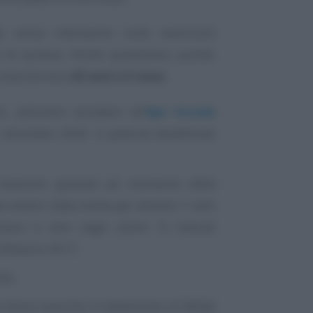
senza intervenire sulle restrizioni
i di accesso. Anche quest’anno, quindi,
 resta ferma a
63 anni e 5 mesi
.
to, potranno accedere all’
Ape Sociale
1 dicembre 2026. A poterne beneficiare
mansioni gravose (al momento della
 essere stata svolta per almeno 7 anni
eno 6 anni negli ultimi 7) indicati
 Bilancio 2017;
nto;
e hanno esaurito il trattamento di NASpI