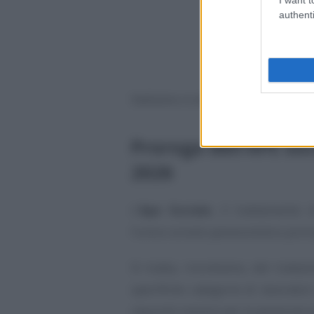
authenti
Vediamo in dettaglio le indicazioni
Proroga dell’APE soc
2026
L’
Ape Sociale
, il trattamento
l’unico scivolo pensionistico pror
Si tratta, ricordiamo, del tratt
specifiche categorie di lavorator
requisiti minimi per la pensione a