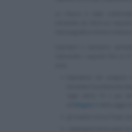
La misura è stata confermata 
introdotte nel 2024 sui requisit
l’età anagrafica minima richiesta
Lavoratori e lavoratrici, pertan
maturando i requisiti fino al 3
sono:
dipendenti che svolgono 
domanda la professione deve
negli ultimi 10 o per alm
all’
allegato C
della Legge di
gli invalidi civili al 74 per ce
i dipendenti disoccupati ch