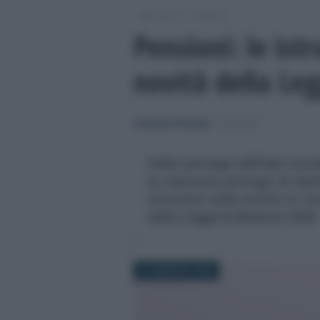
/
/
Lavoro
Pensioni
Pensioni: le istr
novità della Leg
Francesco Rodorigo
-
PENSIONI
Dalla proroga dell’Ape Soci
la mancata proroga di Opzi
istruzioni sulle novità in m
dalla Legge di Bilancio 2026
25 FEBBRAIO 2026