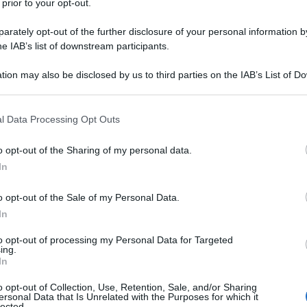
 prior to your opt-out.
diversi colpi di scena, proposte e dietro-
rately opt-out of the further disclosure of your personal information by
he IAB’s list of downstream participants.
ionabile
e cancellazione di Quota 103:
tion may also be disclosed by us to third parties on the IAB’s List of 
ata hanno coinvolto anche altri ambiti.
 that may further disclose it to other third parties.
 that this website/app uses one or more Google services and may gath
l Data Processing Opt Outs
uazione è la circolare INPS n. 19/2026,
including but not limited to your visit or usage behaviour. You may click 
 to Google and its third-party tags to use your data for below specifi
 riepiloga le altre disposizioni in vigore
o opt-out of the Sharing of my personal data.
ogle consent section.
pecifico:
In
ensionistico Ape Sociale;
o opt-out of the Sale of my Personal Data.
In
l’assegno pensionistico legato alle
to opt-out of processing my Personal Data for Targeted
ing.
In
Maroni, l’incentivo al posticipo del
o opt-out of Collection, Use, Retention, Sale, and/or Sharing
ersonal Data that Is Unrelated with the Purposes for which it
lected.