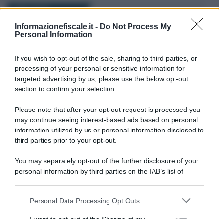
I PIÙ LETTI
Informazionefiscale.it -
Do Not Process My
Personal Information
Francesco Rodorigo
-
PENSIONI
26 GIUGNO 2024
Quattordicesima pensionati
2024: a chi spetta e quali
If you wish to opt-out of the sale, sharing to third parties, or
sono i requisiti di reddito
processing of your personal or sensitive information for
targeted advertising by us, please use the below opt-out
section to confirm your selection.
Francesco Rodorigo
-
PENSIONI
17 NOVEMBRE 2025
Please note that after your opt-out request is processed you
Tredicesima pensionati 2025:
may continue seeing interest-based ads based on personal
quando arriva e quanto si
information utilized by us or personal information disclosed to
prende
third parties prior to your opt-out.
You may separately opt-out of the further disclosure of your
Francesco Rodorigo
-
PENSIONI
2 APRILE 2026
personal information by third parties on the IAB’s list of
Cessione del quinto della
downstream participants.
pensione: i nuovi tassi di
interesse
Personal Data Processing Opt Outs
This information may also be disclosed by us to third parties
on the IAB’s List of Downstream Participants that may further