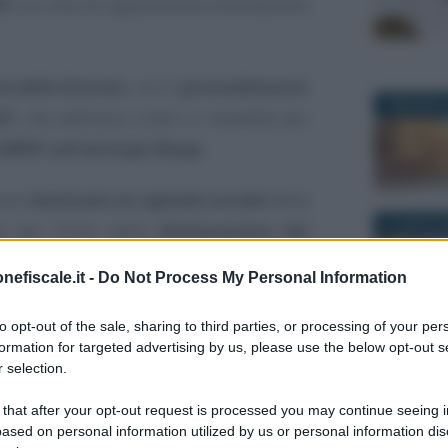
EF
con invio di apposita documentazione
a delle Entrate
, con il
provvedimento
7 MAGGIO 2
21
che definisce criteri e modalità per
IRPEF sull’anticipo Naspi
.
sere
destinato al capitale sociale
della
3 LUGLIO 2
e per l’invio della
dichiarazione dei
ita la prestazione. Dopo aver ricevuto
nefiscale.it -
Do Not Process My Personal Information
 tenere a mente la
scadenza del 30
to opt-out of the sale, sharing to third parties, or processing of your per
formation for targeted advertising by us, please use the below opt-out s
 selection.
2020
a prevedere la possibilità per il
Emanuele 
18 DICEMBR
Flat tax p
Naspi di richiedere la
liquidazione
 that after your opt-out request is processed you may continue seeing i
IVA di di
ased on personal information utilized by us or personal information dis
una
quota di capitale sociale della
pensionati