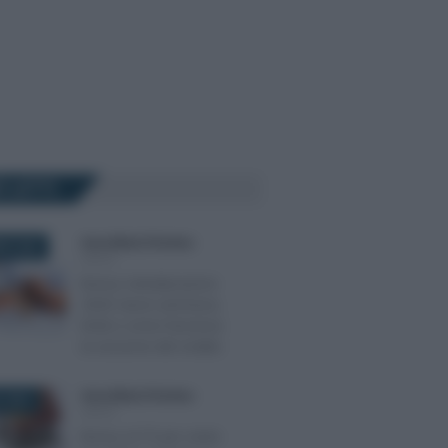
Ù LETTI
Anna Maria D’Andrea
-
RE 2020
IRPEF
Bonus ristrutturazioni
2020: lavori ammessi,
limiti e come funziona
la cessione del credito
Anna Maria D’Andrea
-
 2024
IRPEF
Bonus al 75 per cento