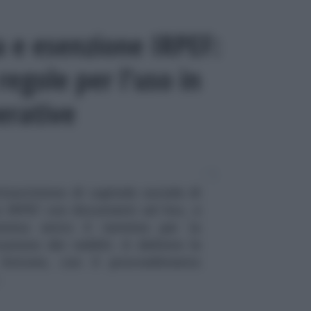
a e esenzione IRPEF:
regole per l’uso in
erative
toscrizione di capitale sociale di
e IRPEF con documenti ad hoc, e
omma entro il termine per la
azione dei redditi. A definire le
 Entrate, con il provvedimento