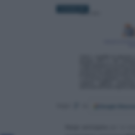
18 GIUGNO 2021
Google
Discov
Segui
su
Naspi anticipata
per la sot