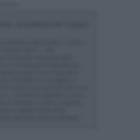
olazione.
trate - provvedimento del 17 giugno
 di attuazione dell’articolo 1, comma
7 dicembre 2019, n. 160.
e a consentire l’esenzione della
n un’unica soluzione destinata alla
capitale sociale di una cooperativa
porto mutualistico ha ad oggetto la
vità lavorativa da parte del socio di cui
mma 1, del decreto legislativo 4 marzo
é ad attestare all’Istituto erogatore
zione al capitale sociale della
ssata dell’intero importo anticipato.