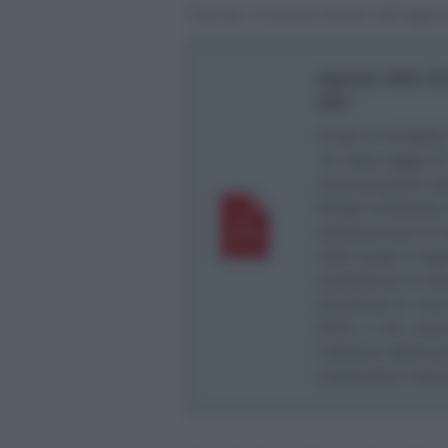
fine del riconoscimento dell’agev
Agenzia delle En
2021
Criteri e modalità
12, della legge 2
Comunicazioni att
NASpI anticipata i
sottoscrizione di 
nella quale il rap
prestazione di atti
all’articolo 8, co
2015, n. 22, nonch
l’effettiva destina
cooperativa intere