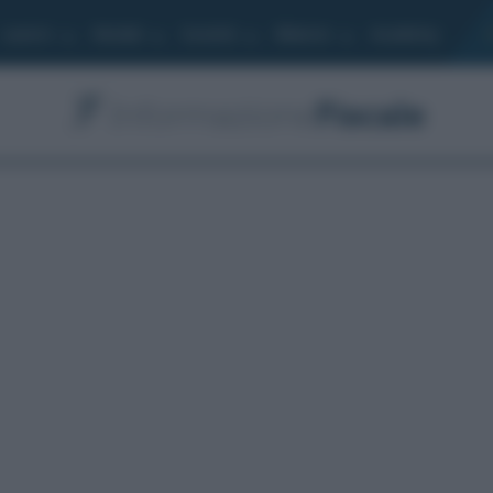
Lavoro
Moduli
Società
Bilancio
Academy