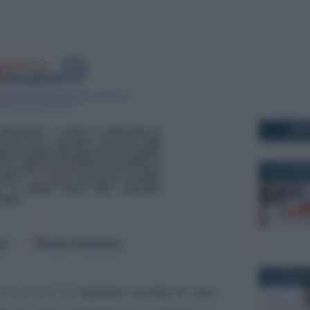
I PI
4 SETTEMB
er
Fonti Preferite
24 GENNAIO
toscrizione di
capitale sociale di una