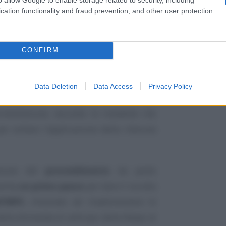
cation functionality and fraud prevention, and other user protection.
va.
l 17 giugno 2021
stabilisce
regole e
CONFIRM
consentire all’INPS di accertare l’effettiva
sottoscrizione del capitale sociale della
Data Deletion
Data Access
Privacy Policy
umentazione, secondo le modalità che
er evitare l’applicazione della ritenuta
azione del
provvedimento
da parte
senta
un primo passo
per dare il via alla
l’INPS
, chiamato ad implementare le
ella domanda di anticipo della Naspi al