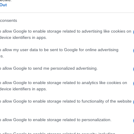
F
Out
consents
mento dell’Agenzia delle Entrate
era
Commissione Finanze della Camera.
o allow Google to enable storage related to advertising like cookies on
evice identifiers in apps.
o allow my user data to be sent to Google for online advertising
s.
to allow Google to send me personalized advertising.
o allow Google to enable storage related to analytics like cookies on
evice identifiers in apps.
o allow Google to enable storage related to functionality of the website
o allow Google to enable storage related to personalization.
si appresta a partire l’
esenzione IRPEF
isoccupazione
che scelgono di destinare
o allow Google to enable storage related to security, including