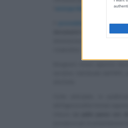
authenti
l’
anticipo Naspi
ad una cooperati
Il
provvedimento pubblicato i
documenti necessari
al fine di 
destinazione dell’anticipo per la 
cooperativa.
Bisognerà inviare apposita doc
verranno individuate dall’INPS, p
alla fonte.
Come anticipato, la pubblic
dell’Agenzia delle Entrate rappre
misura.
La palla passa ora al
procedure per la presentazione d