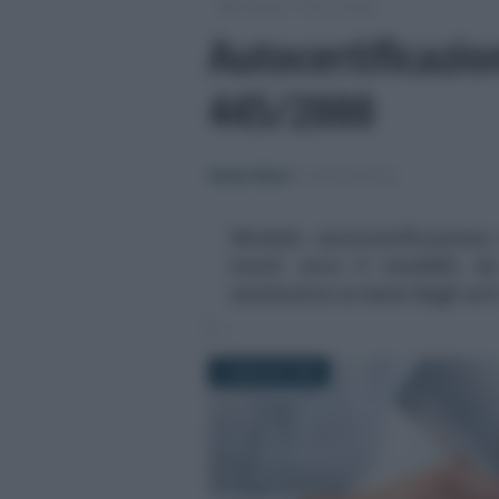
/
/
Moduli
Altri moduli
Autocertificazio
445/2000
Alessio Mauro
-
ALTRI MODULI
Modulo autocertificazione 
word: ecco il modello da 
sostitutiva ai sensi degli art
12 MAGGIO 2020