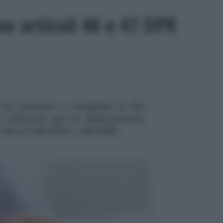
ne articoli 46 e 47 DPR
da scaricare e compilare in file
utilizzare per la dichiarazione
t 46 e 47 del DPR n. 445/2000.