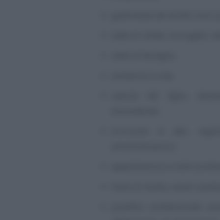
godimento dei diritti civili e p
stato di celibe, coniugato, ve
stato di famiglia;
esistenza in vita;
nascita del figlio, dece
discendente;
iscrizione in albi, regi
amministrazioni;
appartenenza a ordini profes
titolo di studio, esami sosten
qualifica professionale pos