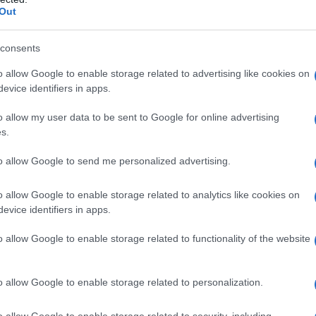
 di dichiarazione sostitutiva in formato
Out
e
consents
o allow Google to enable storage related to advertising like cookies on
zione ai sensi degli
evice identifiers in apps.
DPR n. 445/2000:
o allow my user data to be sent to Google for online advertising
e si compila
s.
to allow Google to send me personalized advertising.
o allow Google to enable storage related to analytics like cookies on
evice identifiers in apps.
o allow Google to enable storage related to functionality of the website
o allow Google to enable storage related to personalization.
o allow Google to enable storage related to security, including