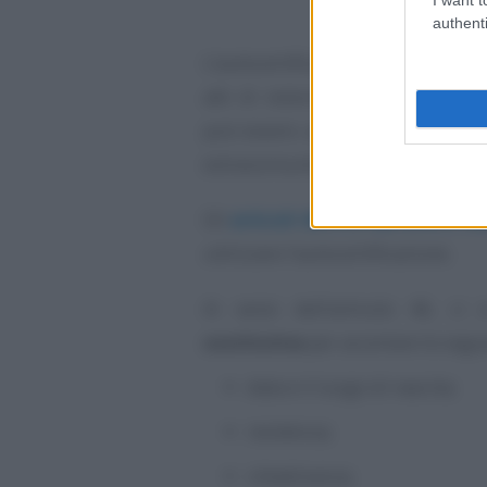
authenti
L’autocertificazione sostituisce ed
atti di notorietà rilasciati da 
può essere utilizzata da cittadini
extracomunitari in possesso di r
Gli
articoli 46 e 47 del DPR n. 4
utilizzare l’autocertificazione.
Ai sensi dell’articolo 46, ci
sostitutiva
per accertare le segu
data e il luogo di nascita;
residenza;
cittadinanza;