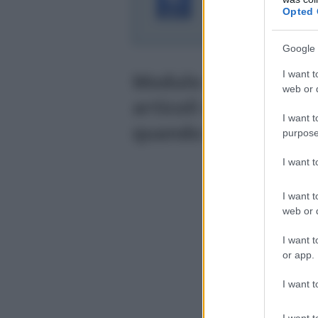
Scarica il modello
Opted 
word da compilar
Google 
I want t
Modulo autocertifica
web or d
articoli 46 e 47 del 
I want t
quando si usa e com
purpose
I want 
I want t
web or d
I want t
or app.
I want t
I want t