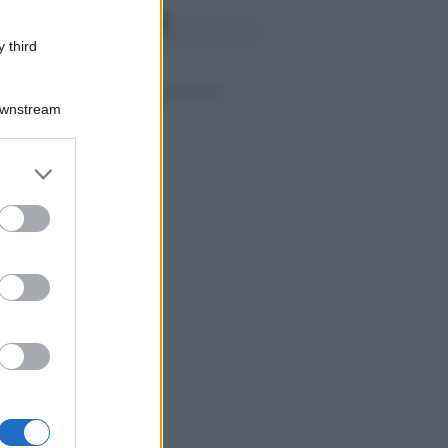
RICA I MODULI
 third
Autocertificazione ai sensi artt 46 47
Downstream
dpr 445/2000
er and store
to grant or
ed purposes