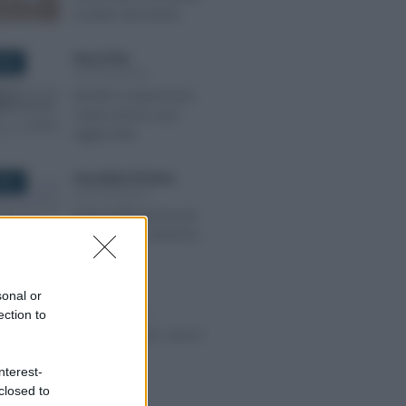
modulo domanda
Rosy D’Elia
-
2020
ALTRI MODULI
Modulo sospensione
mutuo prima casa
aggiornato
Anna Maria D’Andrea
-
021
ALTRI MODULI
Autocertificazione per
zone rosse, arancioni
e gialle
sonal or
Rosy D’Elia
-
 2021
ALTRI MODULI
ection to
Bonus TV 2021: ecco il
modulo
nterest-
closed to