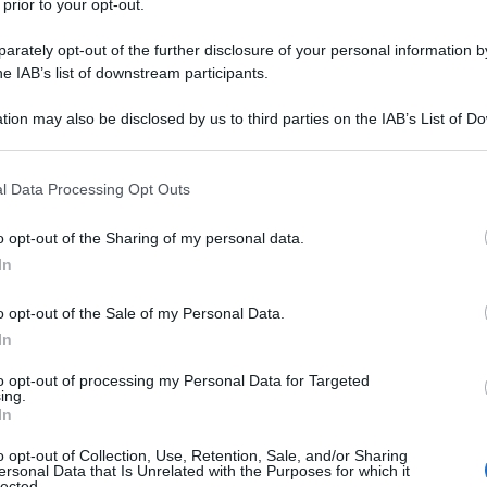
 prior to your opt-out.
SCA
za che assumerà l’
autodichiarazione
,
rately opt-out of the further disclosure of your personal information by
a scaricare e compilare (in formato
he IAB’s list of downstream participants.
o le disposizioni normative contenute
tion may also be disclosed by us to third parties on the IAB’s List of 
445/2000.
 that may further disclose it to other third parties.
 that this website/app uses one or more Google services and may gath
l Data Processing Opt Outs
 modulo
including but not limited to your visit or usage behaviour. You may click 
 to Google and its third-party tags to use your data for below specifi
o opt-out of the Sharing of my personal data.
utiva ai sensi artt
ogle consent section.
In
o opt-out of the Sale of my Personal Data.
In
tocertificazione (o dichiarazione
scaricare e compilare:
to opt-out of processing my Personal Data for Targeted
ing.
In
e ai sensi artt 46 47 dpr 445/2000
o opt-out of Collection, Use, Retention, Sale, and/or Sharing
ersonal Data that Is Unrelated with the Purposes for which it
lected.