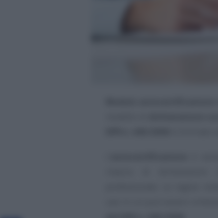
Modulo autocertificazione 
modello di
dichiarazione so
DPR n. 445/2000
in formato 
L’
autocertificazione
è sempr
rilascio di dichiarazioni
professionale. Le regole rela
casi in cui può essere richie
del DPR n. 445/2000
.