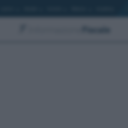
Lavoro
Moduli
Società
Bilancio
Academy