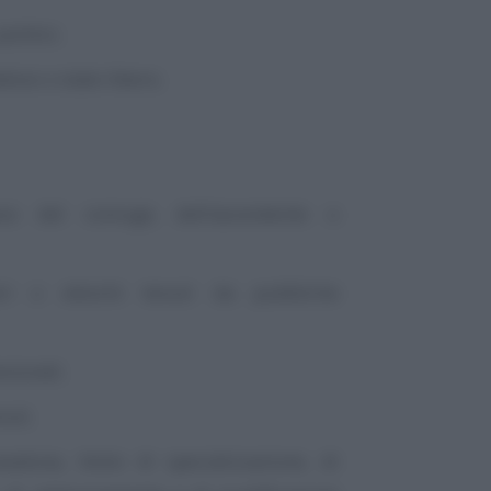
olitici;
dovo o stato libero;
sso del coniuge, dell’ascendente o
stri o elenchi tenuti da pubbliche
sionali;
uti;
seduta, titolo di specializzazione, di