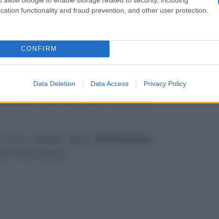
cation functionality and fraud prevention, and other user protection.
 ha lo stesso valore dei certificati e gli
organi della Pubblica Amministrazione e
CONFIRM
 italiani, dell’Unione Europea e cittadini
egolare permesso di soggiorno.
Data Deletion
Data Access
Privacy Policy
45/2000
circoscrivono i casi in cui si può
 si può avvalere della
dichiarazione
enti informazioni: