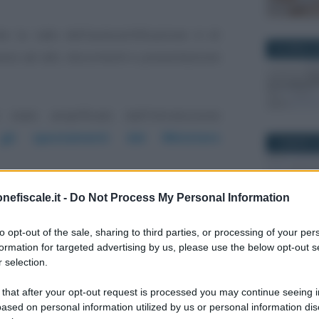
che la
ratio
dell’autocertificazione è di
30 APRILE 
esso ad atti, documenti e presentazione
tato amplificato dall’introduzione
 gli spostamenti del Ministero
15 MARZO 2
inoltre fondamentale per l’
accesso a
nefiscale.it -
Do Not Process My Personal Information
ecreto Rilancio (ancora in bozza) dispone
to opt-out of the sale, sharing to third parties, or processing of your per
nistrativo nei confronti delle pubbliche
23 AGOSTO
formation for targeted advertising by us, please use the below opt-out s
ntare una dichiarazione sostitutiva
 selection.
per attestare il possesso dei requisiti
 that after your opt-out request is processed you may continue seeing i
ased on personal information utilized by us or personal information dis