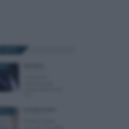
Ù LETTI
Diego Denora
-
2017
ALTRI MODULI
Conciliazione
controversie gas
energia elettrica: ecco
Tico
Anna Maria D’Andrea
-
RE 2016
ALTRI MODULI
Disdetta Fastweb:
come fare? Fac simile