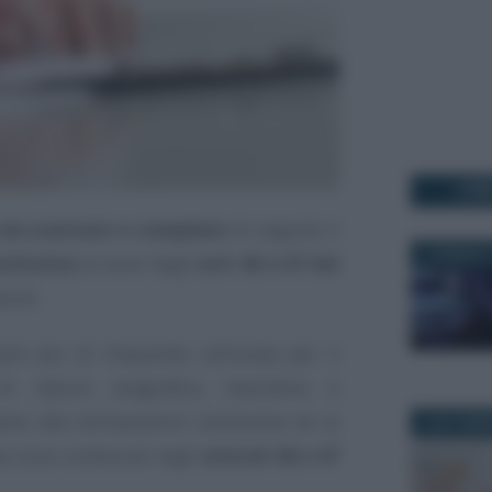
I PI
da scaricare e compilare
: di seguito il
2 GENNAIO 
stitutiva
ai sensi degli
artt 46 e 47 del
word.
e più di frequente utilizzata per il
 di natura anagrafica, lavorativa e
tive alle dichiarazioni sostitutive ed ai
9 SETTEMB
sta sono contenute negli
articoli 46 e 47