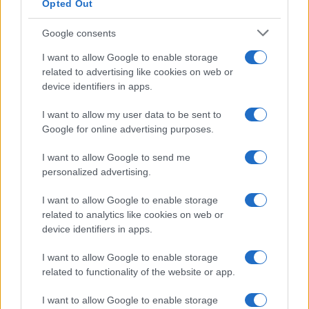
Opted Out
Google consents
I want to allow Google to enable storage
related to advertising like cookies on web or
device identifiers in apps.
Iscriviti alla nostra
NEWSLETTER
I want to allow my user data to be sent to
Google for online advertising purposes.
Resta informato su notizie, aggiornamenti fiscali
I want to allow Google to send me
e moduli scaricabili!
personalized advertising.
I want to allow Google to enable storage
related to analytics like cookies on web or
device identifiers in apps.
I want to allow Google to enable storage
Acconsento al
trattamento dei dati personali
ai sensi degli
related to functionality of the website or app.
articoli 13-14 del GDPR 2016/679.
I want to allow Google to enable storage