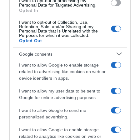
I want to opt-out of processing my
consent section.
Personal Data for Targeted Advertising.
Opted In
Anna Maria D’Andrea
-
23 MAGGIO 2022
MODELLO 730
I want to opt-out of Collection, Use,
Modello 730 precompilato
Retention, Sale, and/or Sharing of my
2022, accesso online al via:
Personal Data that Is Unrelated with the
Purposes for which it was collected.
istruzioni e scadenza
Opted Out
Google consents
I want to allow Google to enable storage
related to advertising like cookies on web or
device identifiers in apps.
Iscriviti alla nostra
NEWSLETTER
I want to allow my user data to be sent to
Google for online advertising purposes.
Resta informato su notizie, aggiornamenti fiscali
I want to allow Google to send me
e moduli scaricabili!
personalized advertising.
I want to allow Google to enable storage
related to analytics like cookies on web or