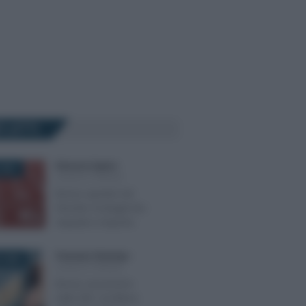
Ù LETTI
Eleonora Capizzi
-
2021
LEGGI E PRASSI
Bonus sportivi nel
Decreto Sostegni bis:
requisiti e importo
Francesco Rodorigo
-
 2026
LEGGI E PRASSI
Bonus assunzioni
nella ZES: via libera