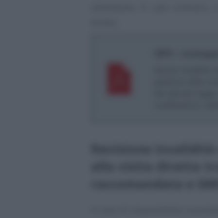
valutazione. In caso contrario, s
diretta.
INPS - messaggi
Nuove modalità or
gestione delle rev
del decreto-legge 
modificazioni, dal
Revisione invalidità
alla visita diretta t
raccomandata e SMS 
In caso di impossibilità a procede