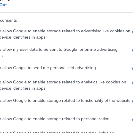
a documentazione sanitaria
richiesta
Out
zione documentazione Sanitaria Invalidità
consents
o allow Google to enable storage related to advertising like cookies on
evice identifiers in apps.
o allow my user data to be sent to Google for online advertising
s.
to allow Google to send me personalized advertising.
o allow Google to enable storage related to analytics like cookies on
evice identifiers in apps.
o allow Google to enable storage related to functionality of the website
 alla luce di quanto previsto dal
decreto
o allow Google to enable storage related to personalization.
 ha inaugurato la possibilità di ottenere
invalidità civile
sulla base della
o allow Google to enable storage related to security, including