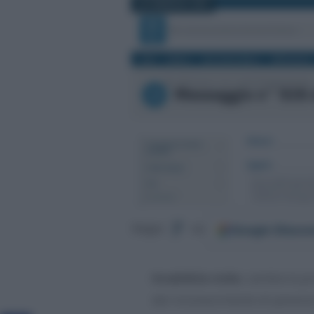
26 FEBBRAIO 2022
Google
Discov
Segui
su
Invalidità civile
, cambia la p
del riconoscimento di pensioni