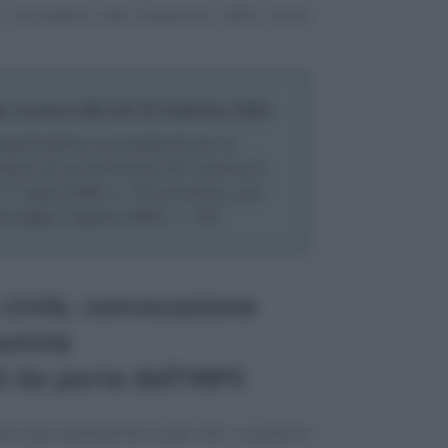
i procederà alla fissazione della visita
o numero 926 del 25 febbraio 2022
ganizzative e procedurali per la
isioni di cui all’articolo 20, comma 2,
1° luglio 2009, n. 78,convertito, con
la legge 3 agosto 2009, n. 102
 civile, convocazione
ramite
da parte dell’INPS
re alla valutazione sugli atti, o qualora