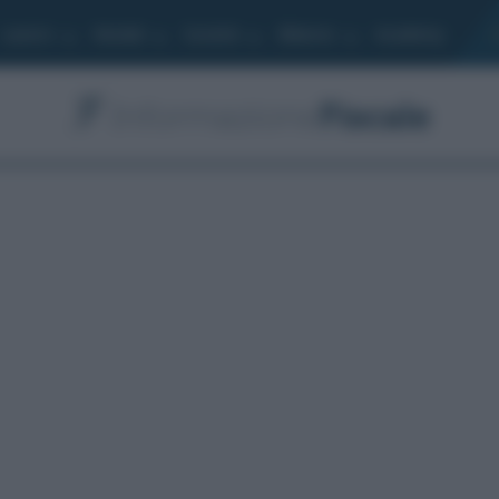
Lavoro
Moduli
Società
Bilancio
Academy