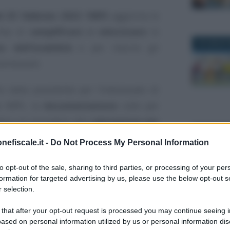
l 25 febbraio 2022
l’
INPS
aggiorna le
fine di
semplificare e velocizzare
le
18 LUGLIO 
e dell’invalidità
e per ridurre gli
ntribuenti.
rà dalla possibilità per l’interessato di
le INPS, la
documentazione
utile per
dica di procedere alla
valutazione per
26 MAGGIO 
 delle condizioni che hanno portato al
nefiscale.it -
Do Not Process My Personal Information
to opt-out of the sale, sharing to third parties, or processing of your per
za visita diretta
è stata introdotta dal
formation for targeted advertising by us, please use the below opt-out s
 selection.
0.
2 SETTEMB
 that after your opt-out request is processed you may continue seeing i
ter avviato dall’INPS, e solo in caso di
ased on personal information utilized by us or personal information dis