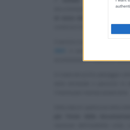
authenti
documentazione sanitaria in poss
di visita diretta
qualora sia pos
condizioni di salute dell’interessa
Il servizio è stato lanciato con il
m
2021
, e sarà tramite questa pr
accertamento in materia di handi
Si tratta del primo passaggio utile
delle domande o posizioni in at
l’interessato intenda avvalersene.
Dalla data di spedizione della le
per l’invio della documentaz
revisione dell’invalidità civile