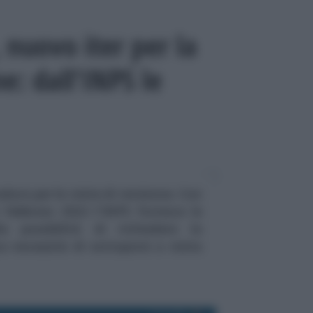
, nuovo iter per la
ne: dall’INPS le
dure per le visite di revisione. Con
 febbraio 2022 l'INPS fornisce le
la possibilità di richiedere la
a necessità di sottoporsi a visita