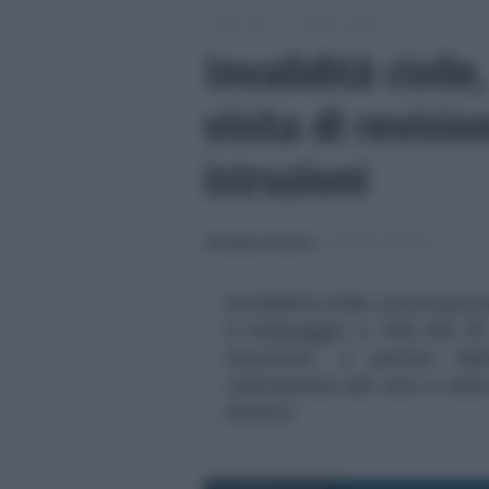
/
/
Lavoro
Leggi e prassi
Invalidità civile
visita di revisio
istruzioni
Giuseppe Guarasci
-
LEGGI E PRASSI
Invalidità civile, nuove proce
il messaggio n. 926 del 25
istruzioni, a partire dal
valutazione per atti e senz
diretta.