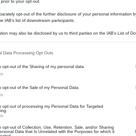
 prior to your opt-out.
alutazione per atti o in caso di mancato
rte dell’interessato si procederà alla
rately opt-out of the further disclosure of your personal information by
he IAB’s list of downstream participants.
tion may also be disclosed by us to third parties on the IAB’s List of 
 that may further disclose it to other third parties.
vo iter per la visita
 that this website/app uses one or more Google services and may gath
S le istruzioni
l Data Processing Opt Outs
including but not limited to your visit or usage behaviour. You may click 
 to Google and its third-party tags to use your data for below specifi
o opt-out of the Sharing of my personal data.
ogle consent section.
a con posta prioritaria
l’iter per la
In
o opt-out of the Sale of my Personal Data.
In
 INPS n. 926 del 25 febbraio 2022
, la
si prima
della data prevista per la visite
to opt-out of processing my Personal Data for Targeted
ing.
In
o opt-out of Collection, Use, Retention, Sale, and/or Sharing
ocizzare le pratiche all’interessato sarà
ersonal Data that Is Unrelated with the Purposes for which it
lected.