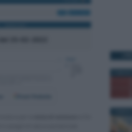
I PI
21 MAGGIO 
er
Fonti Preferite
3 FEBBRAIO
rocedura per la
visita di revisione
ai fini
 e assegni di natura assistenziale.