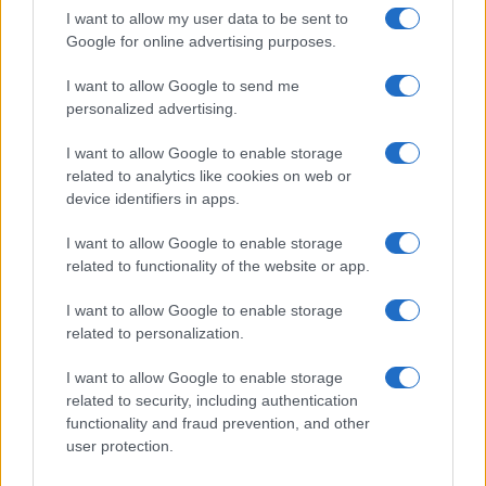
NEWSLETTER
I want to allow my user data to be sent to
Google for online advertising purposes.
Resta informato su notizie, aggiornamenti fiscali
I want to allow Google to send me
e moduli scaricabili!
personalized advertising.
I want to allow Google to enable storage
related to analytics like cookies on web or
device identifiers in apps.
I want to allow Google to enable storage
Acconsento al
trattamento dei dati personali
ai sensi degli
related to functionality of the website or app.
articoli 13-14 del GDPR 2016/679.
I want to allow Google to enable storage
related to personalization.
I want to allow Google to enable storage
Informazione Fiscale S.r.l. - P.I. / C.F.: 13886391005
related to security, including authentication
Testata giornalistica iscritta presso il Tribunale di Velletri al n°
functionality and fraud prevention, and other
14/2018
|
Iscrizione ROC n. 31534/2018
user protection.
Redazione e contatti
|
Informativa sulla Privacy