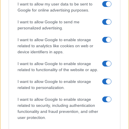
NEWSLETTER
I want to allow my user data to be sent to
Google for online advertising purposes.
Resta informato su notizie, aggiornamenti fiscali
I want to allow Google to send me
e moduli scaricabili!
personalized advertising.
I want to allow Google to enable storage
related to analytics like cookies on web or
device identifiers in apps.
I want to allow Google to enable storage
Acconsento al
trattamento dei dati personali
ai sensi degli
related to functionality of the website or app.
articoli 13-14 del GDPR 2016/679.
I want to allow Google to enable storage
related to personalization.
I want to allow Google to enable storage
Informazione Fiscale S.r.l. - P.I. / C.F.: 13886391005
related to security, including authentication
Testata giornalistica iscritta presso il Tribunale di Velletri al n°
functionality and fraud prevention, and other
14/2018
|
Iscrizione ROC n. 31534/2018
user protection.
Redazione e contatti
|
Informativa sulla Privacy