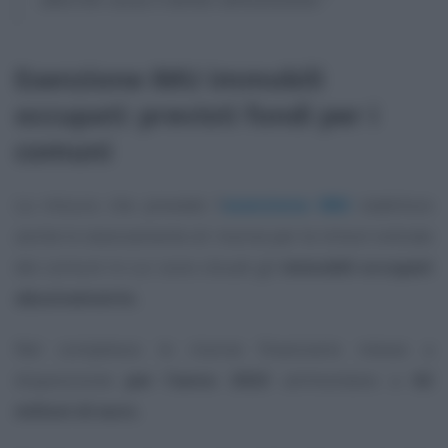
Esenzione IMU immobili
occupati: previsti fondi per i
comuni
La misura che prevede l’
esenzione IMU
stabilisce
anche lo stanziamento di risorse per le minori entrate
dei comuni in cui sono situati gli
immobili occupati
abusivamente.
Nel complesso le risorse finanziarie messe a
disposizione
per l’anno 2023
ammontano a
62
milioni di euro.