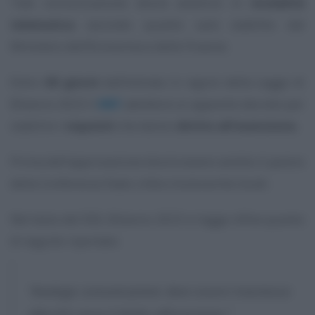
Tale comunicazione dovrà avvenire in
modalità
telematica
secondo quanto sarà stabilito dal
Ministero dell’Economia e delle Finanze.
Entro
60 giorni
dall’entrata in vigore della Legge di
Bilancio 2023 il
MEF
adotterà un apposito decreto per
stabilire i
requisiti
che danno
diritto all’esenzione.
Prima dell’approvazione dovrà essere sentito il parere
della Conferenza Stato-città e Autonomie locali.
Nel testo del DDL Bilancio 2023 si legge infine quanto
di seguito riportato:
“Analoga comunicazione deve essere trasmessa
allorché cessa il diritto all’esenzione.”