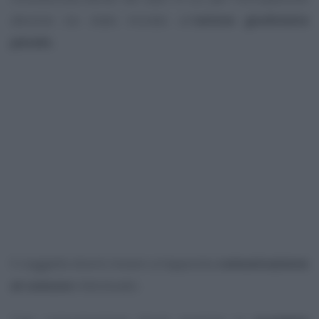
abusiva sia stata iniziata un’
azione giudiziaria
penale.
Il soggetto dovrà inviare un’apposita
comunicazione
al comune
interessato.