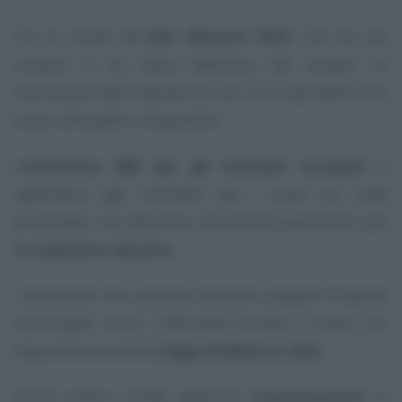
Tra le novità del
DDL Bilancio 2023
, che sta per
ricevere il via libera definitivo dal Senato, c’è
l’esclusione dall’imposta nei casi in cui gli edifici non
siano utilizzabili o disponibili.
L’
esenzione IMU per gli immobili occupati
si
applicherà agli immobili per i quali sia stata
presentata una denuncia all’autorità giudiziaria per
occupazione abusiva.
I proprietari non saranno chiamati a pagare l’imposta
municipale unica. L’ufficialità arriverà a breve con
l’approvazione della
Legge di Bilancio 2023
.
Dovrà essere inviata apposita
comunicazione
in