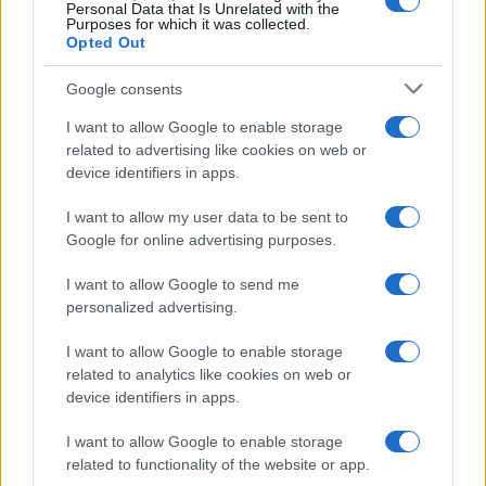
seconda rata nel testo dei
Personal Data that Is Unrelated with the
decreti Ristori
Purposes for which it was collected.
Opted Out
Google consents
I want to allow Google to enable storage
related to advertising like cookies on web or
device identifiers in apps.
Iscriviti alla nostra
NEWSLETTER
I want to allow my user data to be sent to
Google for online advertising purposes.
Resta informato su notizie, aggiornamenti fiscali
I want to allow Google to send me
e moduli scaricabili!
personalized advertising.
I want to allow Google to enable storage
related to analytics like cookies on web or
device identifiers in apps.
I want to allow Google to enable storage
Acconsento al
trattamento dei dati personali
ai sensi degli
related to functionality of the website or app.
articoli 13-14 del GDPR 2016/679.