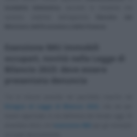
modalità telematica
, secondo le modalità che
saranno stabilite dall’apposito
Decreto del
Ministero dell’Economia e delle Finanze.
Esenzione IMU immobili
occupati, novità nella Legge di
Bilancio 2023: deve essere
presentata denuncia
Tra le misure previste nel pacchetto inserito nel
Disegno di Legge di Bilancio 2023,
che sta per
essere approvato in via definitiva dal Senato oggi 29
dicembre 2022, c’è l’
esenzione IMU
per gli immobili
occupati abusivamente.