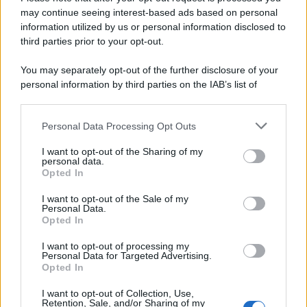
13 NOVEMBRE 2023
may continue seeing interest-based ads based on personal
Chi deve pagare il saldo IMU
information utilized by us or personal information disclosed to
2023? I soggetti obbligati e i
third parties prior to your opt-out.
casi di esenzione
You may separately opt-out of the further disclosure of your
personal information by third parties on the IAB’s list of
Anna Maria D’Andrea
-
IMU
17 NOVEMBRE 2023
downstream participants.
IMU senza novità anche nel
2024: il prospetto delle
Personal Data Processing Opt Outs
This information may also be disclosed by us to third parties
aliquote slitta ancora
on the IAB’s List of Downstream Participants that may further
I want to opt-out of the Sharing of my
disclose it to other third parties.
personal data.
Opted In
Please note that this website/app uses one or more Google
Redazione
-
IMU
9 GIUGNO 2018
services and may gather and store information including but
I want to opt-out of the Sale of my
IMU e TASI 2018: esenzione
Personal Data.
not limited to your visit or usage behaviour. You may click to
e agevolazioni pensionati
Opted In
grant or deny consent to Google and its third-party tags to
residenti all’estero
use your data for below specified purposes in below Google
I want to opt-out of processing my
consent section.
Personal Data for Targeted Advertising.
Opted In
Tommaso Gavi
-
IMU
1 DICEMBRE 2020
IMU: cancellazione della
I want to opt-out of Collection, Use,
Retention, Sale, and/or Sharing of my