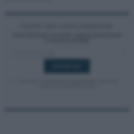
Iscriviti alla nostra newsletter
Resta informato su notizie, aggiornamenti fiscali
e moduli scaricabili!
Acconsento al
trattamento dei dati personali
ai sensi degli
articoli 13-14 del GDPR 2016/679.