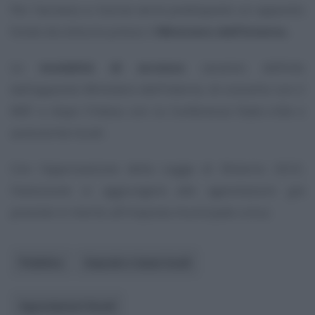
Per l’accesso a risorse verrà predisposto un apposito
fondo da istituire presso il
Ministero dell’Interno.
Le
modalità di accesso
saranno definite
dall’apposito Ministero dell’Interno, di concerto con il
MEF e dopo l’intesa con la Conferenza Stato-città e
autonomie locali.
Con l’approvazione della Legge di Bilancio 2023,
l’esenzione si aggiungerà alle agevolazioni già
previste in merito all’imposta municipale unica.
Pubblico
Imposte e tasse locali
Agevolazioni fiscali