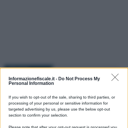
I PIÙ LETTI
Informazionefiscale.it -
Do Not Process My
Personal Information
Anna Maria D’Andrea
-
IMU
13 DICEMBRE 2021
Saldo IMU 2021, scadenza
del 16 dicembre con regole
If you wish to opt-out of the sale, sharing to third parties, or
invariate per i coniugi con più
processing of your personal or sensitive information for
case
targeted advertising by us, please use the below opt-out
section to confirm your selection.
Please note that after your opt-out request is processed you
Rosy D’Elia
-
IMU