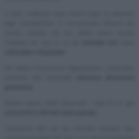
Il testo, inalterato nella misura dopo la votazione
degli emendamenti in Commissione Bilancio del
Senato, prevede che non debba essere versata
l’imposta nel caso in cui gli
immobili non
siano
utilizzabili o disponibili.
Per vedere riconosciuta l’agevolazione i proprietari
dovranno aver presentato
denuncia all’autorità
giudiziaria.
Devono essere infatti denunciati i reati di cui agli
articoli 614 o 633 del Codice penale.
L’esenzione IMU per gli immobili occupati sarà
riconosciuta anche nel caso in cui per l’occupazione