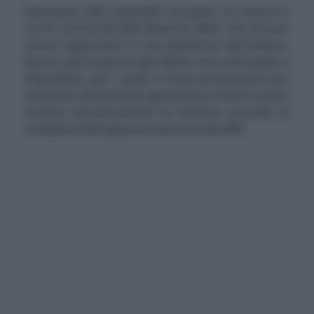
Esenzione IMU immobili occupati, la misura è
tra le novità del DDL Bilancio 2023, che sta per
essere approvato in via definitiva dal Senato.
Esclusi dall'imposta gli edifici non utilizzabili o
disponibili, per i quali è stata presentata una
denuncia all'autorità giudiziaria. Dovrà essere
inviata comunicazione al comune secondo le
modalità dell'apposito decreto del MEF