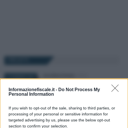
I PIÙ LETTI
Anna Maria D’Andrea
-
IRPEF
24 GENNAIO 2024
Bonus al 75 per cento per
infissi e bagni, si lavora a
Informazionefiscale.it -
Do Not Process My
Personal Information
correttivi sui limiti previsti nel
2024
If you wish to opt-out of the sale, sharing to third parties, or
processing of your personal or sensitive information for
Carla Mele
-
IRPEF
targeted advertising by us, please use the below opt-out
7 MAGGIO 2018
Detrazione alimenti a fini
section to confirm your selection.