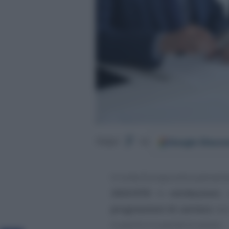
Google
Discov
Segui
su
In tutta Europa entra piename
2023/970
: le
retribuzioni
,
progressioni di carriera
non 
in pochi e in poche lo sanno.