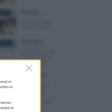
Alessio Mauro
-
 2022
LEGGI E PRASSI
Due lavori part-time
insieme: è possibile?
Eleonora Capizzi
-
O 2021
LEGGI E PRASSI
Domanda bonus asilo
nido 2021: aperta la
procedura online
Francesco Rodorigo
-
E 2025
LEGGI E PRASSI
sonal or
Lavoro domestico:
ection to
stop alle lettere
cartacee con le
istruzioni per pagare i
nterest-
contributi
closed to