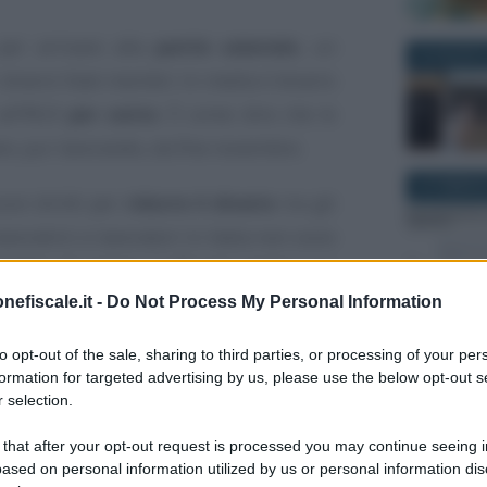
er arrivare alla
parità salariale
, un
24 AGOSTO
 diversi Stati membri. In media il divario
ll’
11,1 per cento
. È come dire che le
, pur lavorando, da fine novembre.
25 FEBBRAI
uovi diritti per
ridurre il divario
tra gli
voratrici e lavoratori in Italia non sono
ambio di passo
. Il
60 per cento
non
sede comunitaria: il dato arriva dalla
nefiscale.it -
Do Not Process My Personal Information
27 DICEMBR
 da SD Worx su un campione di 16.500
to opt-out of the sale, sharing to third parties, or processing of your per
isorse umane in sedici Paesi europei.
formation for targeted advertising by us, please use the below opt-out s
 selection.
 that after your opt-out request is processed you may continue seeing i
ased on personal information utilized by us or personal information dis