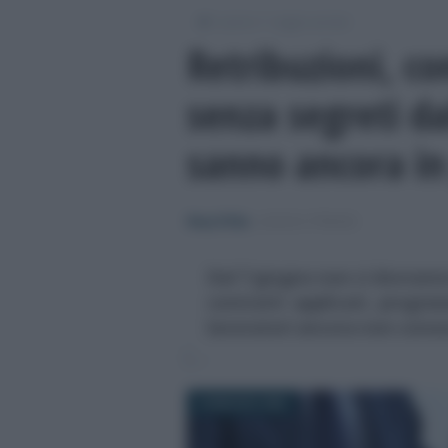
/
/
Lavoro
Leggi e prassi
Retribuzioni, co
senza segreti da
sanno ancora in
Rosy D’Elia
-
LEGGI E PRASSI
Dal 7 giugno non ci dovranno 
contratti applicati, progres
lavoratori ancora non conosc
18 MAGGIO 2026