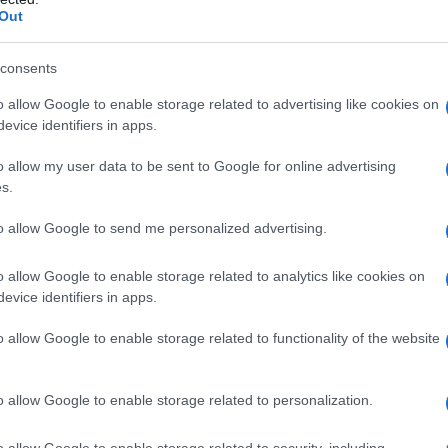
i
per chi lavora in Italia è caldo: il 34 per
Out
ritiene la sua
busta paga inadeguata
consents
l
44 per cento
dei casi, dal
confronto
hi e colleghe che ricoprono ruoli simili,
o allow Google to enable storage related to advertising like cookies on
evice identifiers in apps.
tiva interna
.
o allow my user data to be sent to Google for online advertising
s.
to allow Google to send me personalized advertising.
o allow Google to enable storage related to analytics like cookies on
evice identifiers in apps.
o allow Google to enable storage related to functionality of the website
o allow Google to enable storage related to personalization.
andare ben
oltre le percezioni
: con il
o allow Google to enable storage related to security, including