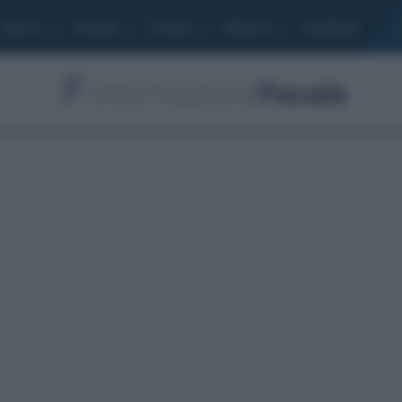
Lavoro
Moduli
Società
Bilancio
Academy