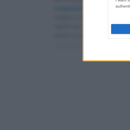
authenti
recepimento della direttiva 
chiedere al
datore di lavoro
in
ripartiti per sesso, delle catego
lavoro o un lavoro di pari valore.