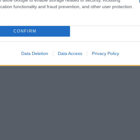
cation functionality and fraud prevention, and other user protection.
UE
, il lavoratore o la lavoratrice potrà
formazioni sui livelli retributivi medi,
rie di lavoratori che svolgono lo stesso
CONFIRM
Data Deletion
Data Access
Privacy Policy