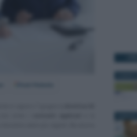
I PI
22 MARZO 2
er
Fonti Preferite
nte in vigore il 7 giugno la
direttiva UE
 così come i
contratti applicati
e le
26 MAGGIO 
dovranno avere più segreti. Ma ancora