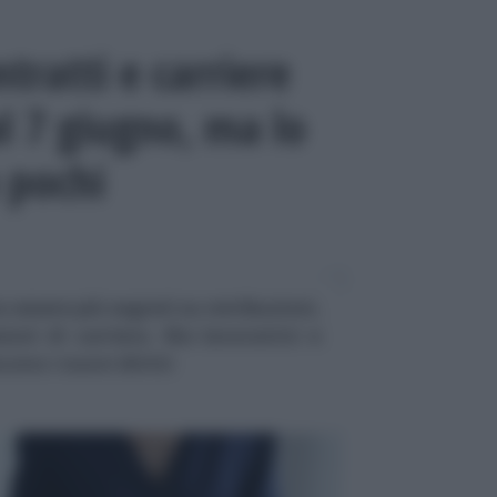
ntratti e carriere
l 7 giugno, ma lo
 pochi
essere più segreti su retribuzioni,
sioni di carriera. Ma lavoratrici e
ono i nuovi diritti