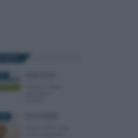
Ù LETTI
Giuseppe Guarasci
-
025
LEGGI E PRASSI
Contratto di affitto:
pagamento e
scadenza
Francesco Rodorigo
-
2026
LEGGI E PRASSI
Servizio civile: in arrivo
il nuovo pagamento