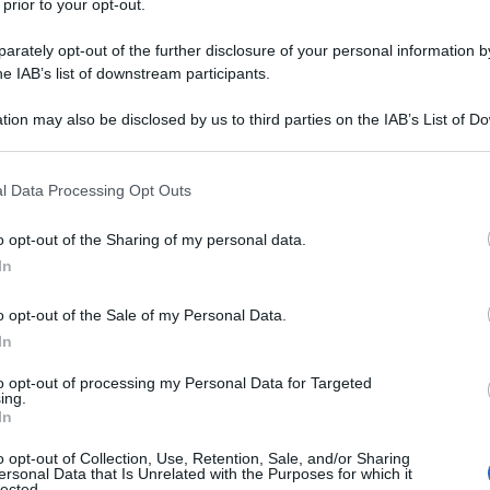
 prior to your opt-out.
rately opt-out of the further disclosure of your personal information by
he IAB’s list of downstream participants.
tion may also be disclosed by us to third parties on the IAB’s List of 
 that may further disclose it to other third parties.
 that this website/app uses one or more Google services and may gath
l Data Processing Opt Outs
including but not limited to your visit or usage behaviour. You may click 
 to Google and its third-party tags to use your data for below specifi
o opt-out of the Sharing of my personal data.
ogle consent section.
In
o opt-out of the Sale of my Personal Data.
In
tti e carriere verso
to opt-out of processing my Personal Data for Targeted
: percezione, realtà
ing.
In
o opt-out of Collection, Use, Retention, Sale, and/or Sharing
ersonal Data that Is Unrelated with the Purposes for which it
lected.