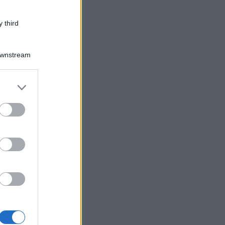
 third
Downstream
er and store
to grant or
ed purposes