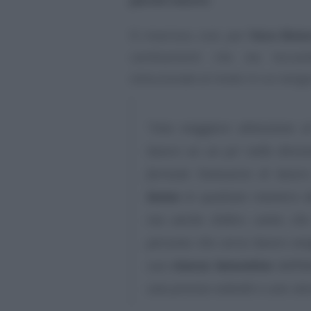
Si inserisce, così, per
Vera Ghen
cambiamenti che sta toccando
istituzionale al modo in cui vengo
“Una maggiore attenzione al
lavoro va un po’ nella direz
formula l’annuncio di lavo
lesivo
in qualsiasi maniera de
ma anche d’altro canto che 
persona che cerca lavoro ven
sua
ricerca lavorativa
dall’id
una precisa volontà o uno ster