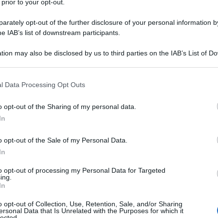
 dalle parole ai fatti, trasformandosi
 prior to your opt-out.
re
o in
stipendi più bassi
.
rately opt-out of the further disclosure of your personal information by
he IAB’s list of downstream participants.
o acchito molte persone possano
tion may also be disclosed by us to third parties on the IAB’s List of 
 that may further disclose it to other third parties.
 donne sul lavoro o delle disparità
 that this website/app uses one or more Google services and may gath
e non il modo in cui, per esempio,
l Data Processing Opt Outs
including but not limited to your visit or usage behaviour. You may click 
i livelli sono collegati cioè
ciò che si
 to Google and its third-party tags to use your data for below specifi
o opt-out of the Sharing of my personal data.
ogle consent section.
ò che si nomina nella maniera più
In
ci anche a cambiare punto di vista
o opt-out of the Sale of my Personal Data.
In
to opt-out of processing my Personal Data for Targeted
ing.
In
o opt-out of Collection, Use, Retention, Sale, and/or Sharing
ersonal Data that Is Unrelated with the Purposes for which it
lected.