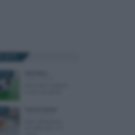
Ù LETTI
Alessio Mauro
-
O 2026
LEGGI E PRASSI
Bonus sport: scadenza
in arrivo per gli enti
Francesco Rodorigo
-
026
LEGGI E PRASSI
Naspi: dichiarazione
dei redditi entro il 31
marzo