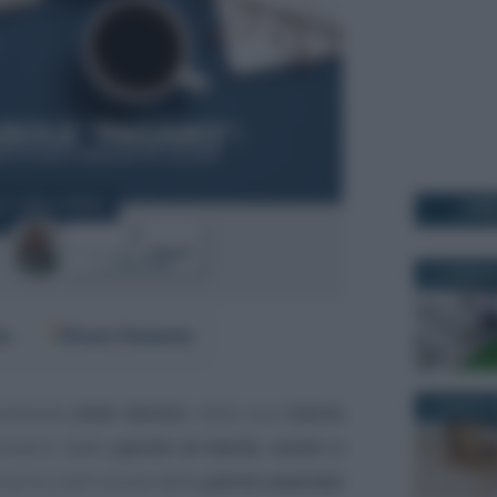
I PI
10 FEBBRAI
er
Fonti Preferite
27 MARZO 2
osteneva
John Austin
nella sua
teoria
proprio dalle
parole di bandi, avvisi e
ia la costruzione della
parità salariale