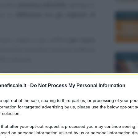
ta della
direttiva 2023/970
, adottata in
rre la
differenza tra gli stipendi di
25 GENNAIO
orario medio è pari all’
11,1 per cento
 che da fine novembre le donne smettono
29 MAGGIO 
do a lavorare.
 paga
al
monitoraggio delle carriere
,
 rispettare per ridurre le
distanze tra
nefiscale.it -
Do Not Process My Personal Information
, a partire dalle parole che si utilizzano
to opt-out of the sale, sharing to third parties, or processing of your per
15 GIUGNO 
formation for targeted advertising by us, please use the below opt-out s
 selection.
linguista Vera Gheno
, che suggerisce a
 that after your opt-out request is processed you may continue seeing i
tica linguistica
per abbandonare quegli
ased on personal information utilized by us or personal information dis