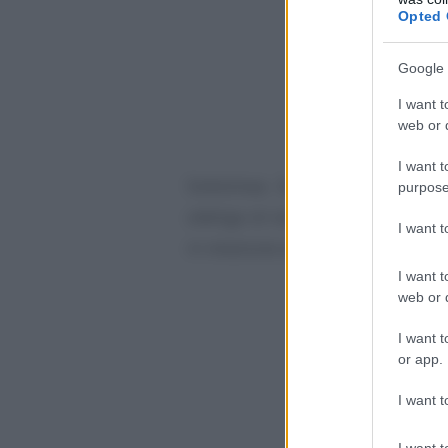
Opted 
Google 
I want t
web or d
I want t
Sottolinea. Ed è proprio da qu
purpose
obbligo di redigere bandi e avvisi
I want 
in relazione ai
titoli professional
I want t
web or d
I want t
or app.
I want t
I want t