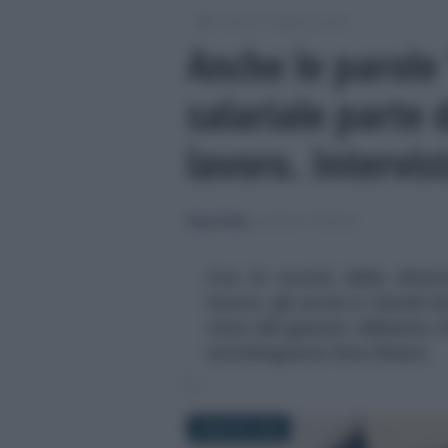
/
/
Lavoro
Leggi e prassi
Anche le parole
salariale parte 
lavoro. Intervi
Rosy D’Elia
-
LEGGI E PRASSI
Con le novità della diret
lavoro, gli avvisi e i bandi 
vista del genere: abbiamo ch
sociolinguista Vera Gheno
8 MAGGIO 2026