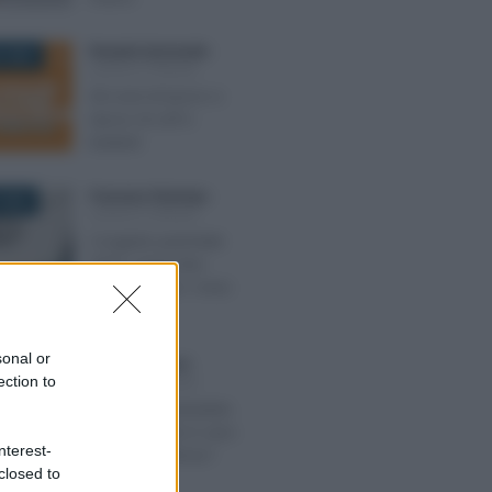
Rossella Quintavalle
-
 2022
LEGGI E PRASSI
Gli orari di lavoro e
riposo di colf e
badanti
Francesco Rodorigo
-
2025
LEGGI E PRASSI
Congedo parentale
2025: come fare
domanda per i mesi
all’80%
sonal or
Ginevra Franzoni
-
2025
ection to
LEGGI E PRASSI
Istanza di autotutela:
cosa succede in caso
nterest-
di errori nell’invio?
closed to