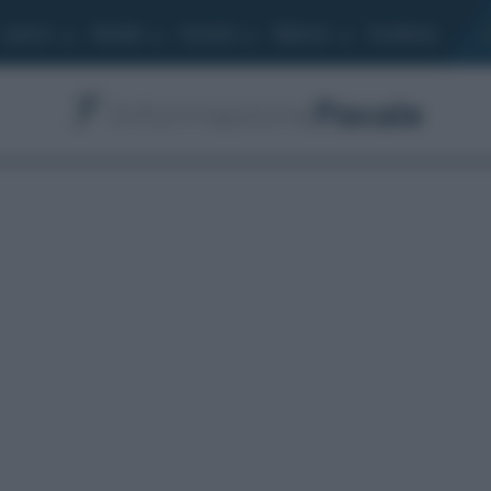
Lavoro
Moduli
Società
Bilancio
Academy