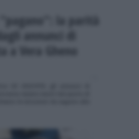
 "pagano": la parità
dagli annunci di
sta a Vera Gheno
tiva UE 2023/970, gli annunci di
dovranno essere neutri dal punto di
iesto le istruzioni da seguire alla