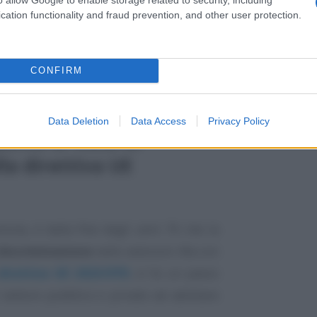
cation functionality and fraud prevention, and other user protection.
CONFIRM
Data Deletion
Data Access
Privacy Policy
unto di vista di
lla direttiva UE
oluta, è dalla fine degli anni 70 che la
 discriminazione
nelle selezioni. Ma con
direttiva UE 2023/970
, si fa un passo
 settore pubblico e privato ad adottare