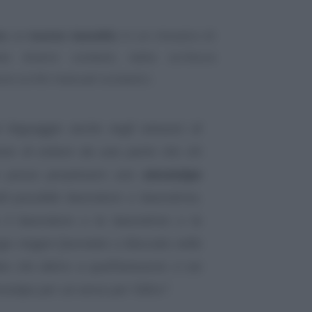
o
un
nuovo tassello
in un mosaico di
 diversi contesti, dalla scrittura
no scritti manuali scolastici.
 linguaggio anche negli annunci di
ione di evitare da una parte che chi
ro possa perpetuare uno
stereotipo
l possibile lavoratore o lavoratrice,
il lavoratore o la lavoratrice o la
ga magari fuorviata o bloccata nella
ea che dietro a quell’annuncio ci sia
eotipo per un verso per l’altro”
.