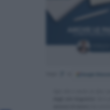
Google
Discov
Segui
su
Ogni dire è anche un fare
, s
degli atti linguistici
. Ed è 
annunci di lavoro
che cominc