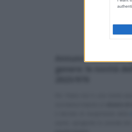
authenti
Annunci neutri dal p
genere: le novità de
2023/970
Per l’Italia non è una novità ass
normativa impone un
divieto di
il decreto di recepimento della
avanti, spingendo le aziende del
parole neutre
.