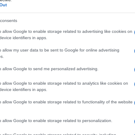
Out
consents
o allow Google to enable storage related to advertising like cookies on
evice identifiers in apps.
o allow my user data to be sent to Google for online advertising
esta correlazione che nasce il nuovo
s.
 neutri sotto il profilo del genere, anche
to allow Google to send me personalized advertising.
i richiesti
.
o allow Google to enable storage related to analytics like cookies on
evice identifiers in apps.
o allow Google to enable storage related to functionality of the website
o allow Google to enable storage related to personalization.
o allow Google to enable storage related to security, including