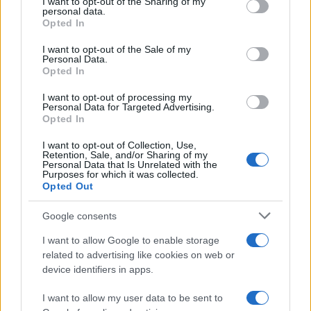
I want to opt-out of the Sharing of my
disclose it to other third parties.
personal data.
Academy: 90,00 €
Opted In
Please note that this website/app uses one or more Google
services and may gather and store information including but
I want to opt-out of the Sale of my
VEDI SU ACADEMY
Personal Data.
not limited to your visit or usage behaviour. You may click to
Opted In
grant or deny consent to Google and its third-party tags to
use your data for below specified purposes in below Google
I want to opt-out of processing my
consent section.
Personal Data for Targeted Advertising.
Opted In
I want to opt-out of Collection, Use,
Concordato preventivo biennale
Retention, Sale, and/or Sharing of my
Personal Data that Is Unrelated with the
Purposes for which it was collected.
Opted Out
Dichiarazione dei redditi
Google consents
I want to allow Google to enable storage
related to advertising like cookies on web or
device identifiers in apps.
Iscriviti alla nostra
NEWSLETTER
I want to allow my user data to be sent to