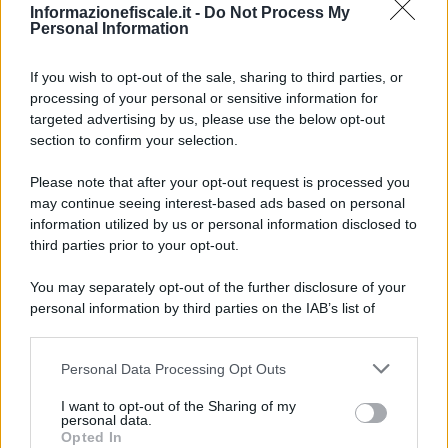
Informazionefiscale.it -
Do Not Process My
Personal Information
If you wish to opt-out of the sale, sharing to third parties, or
processing of your personal or sensitive information for
Sandra Pennacini
-
DICHIARAZIONE DEI REDDITI
targeted advertising by us, please use the below opt-out
Concordato preventivo biennale, i debiti che
section to confirm your selection.
bloccano il patto con il Fisco
Please note that after your opt-out request is processed you
Concordato preventivo biennale, cartelle e avvisi
may continue seeing interest-based ads based on personal
bonari: il punto sui debiti che bloccano l’accesso e
information utilized by us or personal information disclosed to
portano alla decadenza del patto con (…)
third parties prior to your opt-out.
You may separately opt-out of the further disclosure of your
26 GIUGNO 2026
personal information by third parties on the IAB’s list of
downstream participants.
Personal Data Processing Opt Outs
This information may also be disclosed by us to third parties
on the IAB’s List of Downstream Participants that may further
I want to opt-out of the Sharing of my
disclose it to other third parties.
personal data.
Opted In