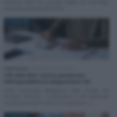
d’imposta 2024 con possibili impatti sul concordato
preventivo biennale 2025/2026
14 LUGLIO 2026
Sandra Pennacini
-
DICHIARAZIONE DEI REDDITI
CPB 2026-2027: rinnovo penalizzato
dall’impossibilità di adeguamento ISA
Come confermato dall’Agenzia delle Entrate con
Circolare 4/E/2026, i contribuenti in CPB 2024/2025
non possono inserire ulteriori componenti (…)
2 LUGLIO 2026