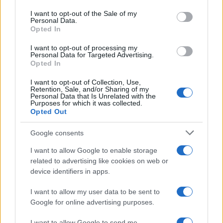
Please note that this website/app uses one or more Google
services and may gather and store information including but
I want to opt-out of the Sale of my
Sandra Pennacini
-
DICHIARAZIONE DEI REDDITI
Personal Data.
not limited to your visit or usage behaviour. You may click to
Concordato preventivo biennale: come
Opted In
grant or deny consent to Google and its third-party tags to
aderire se la dichiarazione è già stata inviata
use your data for below specified purposes in below Google
I want to opt-out of processing my
per compensare i crediti
consent section.
Personal Data for Targeted Advertising.
Opted In
La necessità di utilizzare i crediti in compensazione
oltre soglia 5000 euro può spingere i contribuenti a
I want to opt-out of Collection, Use,
Retention, Sale, and/or Sharing of my
trasmettere il Modello Redditi in (…)
Personal Data that Is Unrelated with the
Purposes for which it was collected.
Opted Out
…
1
2
3
4
5
6
7
8
9
12
Google consents
I want to allow Google to enable storage
related to advertising like cookies on web or
device identifiers in apps.
Iscriviti alla nostra
NEWSLETTER
I want to allow my user data to be sent to
Google for online advertising purposes.
Resta informato su notizie, aggiornamenti fiscali
I want to allow Google to send me