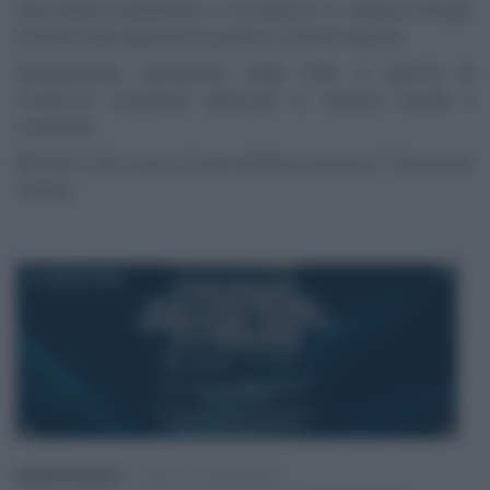
Giornalista pubblicista e formatrice in materia fiscale,
trentennale esperienza presso Commercialista.
Specializzata nell’ambito delle PMI, è autrice di
numerosi contributi editoriali in materia fiscale e
contabile.
Membro del Centro Studi dell’Associazione Tributaristi
Italiani
27 LUGLIO 2026
Sandra Pennacini
-
CORSI DI FORMAZIONE