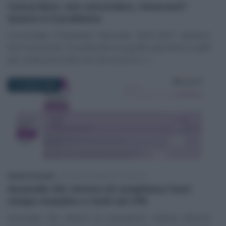
Concordare, non concordare, rinnovare?
Questo è il problema
Concordato Preventivo Biennale 2026-2027: webinar
live il prossimo 16 settembre (e guida operativa in pdf)
per analizzare tutto ciò che occorre (…)
27 LUGLIO 2026
Sandra Pennacini
-
DICHIARAZIONE DEI REDDITI
Anomalie ISA, lettere di compliance fuori
tempo massimo e rischi sul CPB
Anomalie ISA, lettere di compliance relative all’anno