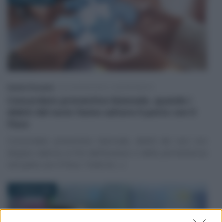
Sandra Pennacini
-
DICHIARAZIONI E ADEMPIMENTI
Concordato preventivo biennale, quando i
debiti del socio fanno saltare il patto con il
Fisco
Concordato preventivo biennale, debiti dei soci con
doppia valenza ai fini dell’accesso e della permanenza
nel patto con il Fisco. Tutte le (…)
1 LUGLIO 2026