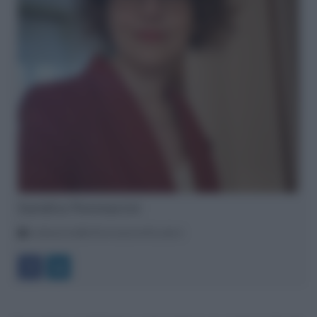
Sandra Pennacini
redazione@informazionefiscale.it