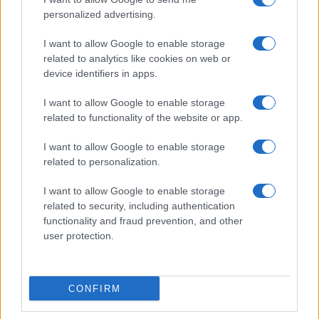
e moduli scaricabili!
personalized advertising.
I want to allow Google to enable storage
related to analytics like cookies on web or
device identifiers in apps.
I want to allow Google to enable storage
Acconsento al
trattamento dei dati personali
ai sensi degli
related to functionality of the website or app.
articoli 13-14 del GDPR 2016/679.
I want to allow Google to enable storage
related to personalization.
I want to allow Google to enable storage
Informazione Fiscale S.r.l. - P.I. / C.F.: 13886391005
related to security, including authentication
Testata giornalistica iscritta presso il Tribunale di Velletri al n°
functionality and fraud prevention, and other
14/2018
|
Iscrizione ROC n. 31534/2018
user protection.
Redazione e contatti
|
Informativa sulla Privacy
Preferenze privacy
|
Whistleblowing
|
Codice Etico
|
Modello 231
|
ISO
9001:2015
CONFIRM