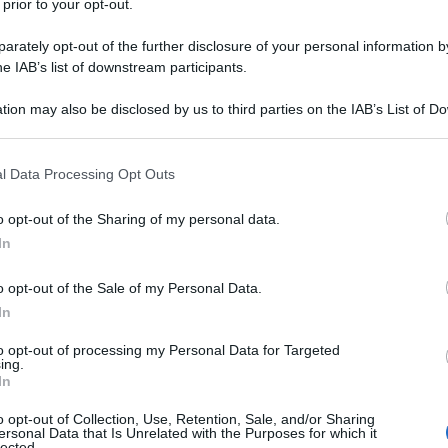
 prior to your opt-out.
ragili e genitori di
rately opt-out of the further disclosure of your personal information by
he IAB’s list of downstream participants.
tion may also be disclosed by us to third parties on the IAB’s List of 
tori di under 14
di lavorare in
smart
 that may further disclose it to other third parties.
nche oltre il 31 dicembre 2023.
 that this website/app uses one or more Google services and may gath
l Data Processing Opt Outs
including but not limited to your visit or usage behaviour. You may click 
re prorogato di ulteriori 6 mesi, fino al
 to Google and its third-party tags to use your data for below specifi
o opt-out of the Sharing of my personal data.
ogle consent section.
In
. La prima proposta di estensione del
o opt-out of the Sale of my Personal Data.
In
tramite un
emendamento
al testo di
o proroghe
, n. 132/2023, lo stesso che
to opt-out of processing my Personal Data for Targeted
ing.
denza
dal 30 settembre al
31 dicembre
In
o opt-out of Collection, Use, Retention, Sale, and/or Sharing
ersonal Data that Is Unrelated with the Purposes for which it
lected.