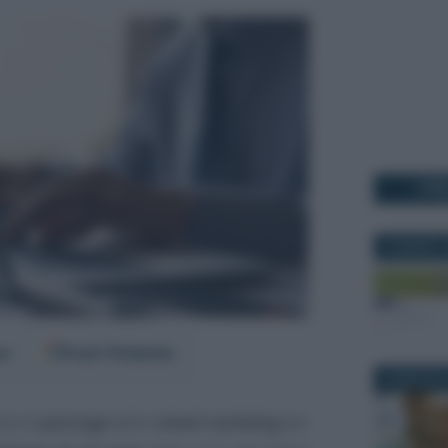
I PI
22 MARZO 2
er
Fonti Preferite
26 MAGGIO 
va la
proroga
dello
smart working
per