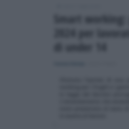
/
/
Lavoro
Leggi e prassi
Smart working: 
2024 per lavorat
di under 14
Francesco Rodorigo
-
LEGGI E PRASSI
Sfumata l'ipotesi di una 
working per i fragili e i gen
in legge del decreto prorog
L'emendamento che estende
stato presentato al testo di
in esame al Senato