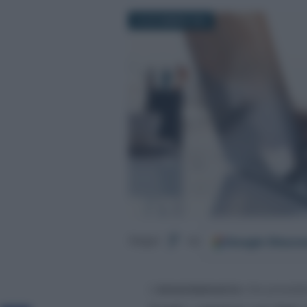
20 NOVEMBRE 2023
Google
Discov
Segui
su
L’
emendamento
che prevede