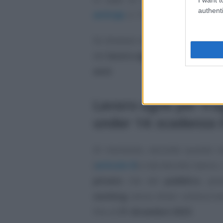
authenti
anticipi
, n. 145/2023, anch’esso i
Se dovesse essere approvato si 
del
lavoro agile
per i lavoratori
f
anni
.
Lavoro agile per frag
under 14: scadenza 
Al momento, secondo quanto st
(
articolo 8
) e dal decreto lavoro, 
privato
che del
pubblico
, pos
working
senza dover sottoscriver
fino al
31 dicembre 2023
.