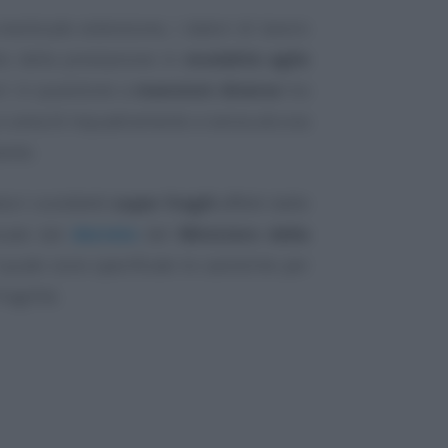
eventuale estensione, i datori di lavoro
o della prestazione in
modalità agile
ri in questione a
mansioni diverse
tra
o area di inquadramento e senza alcuna
ante.
atori cosiddetti
super fragili
affetti dalle
uate dal
decreto
del
Ministero della
 quale sono specificate le casistiche per
ragilità.