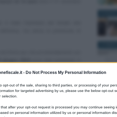
 minori di 14 anni
oltre il 31 dicembre
24 AGOSTO
tti, è stato trasmesso dal Senato alla
definitiva, ma senza la previsione di
25 FEBBRAI
 non finire qui. Alcuni emendamenti con
0 giugno 2024
sono stati presentati in
ecreto anticipi
, ora in esame al Senato.
nefiscale.it -
Do Not Process My Personal Information
27 DICEMBR
, sia del settore privato che del pubblico,
to opt-out of the sale, sharing to third parties, or processing of your per
possono svolgere l’attività in modalità
formation for targeted advertising by us, please use the below opt-out s
 selection.
no alla
fine dell’anno
.
 that after your opt-out request is processed you may continue seeing i
ased on personal information utilized by us or personal information dis
ibile proroga al