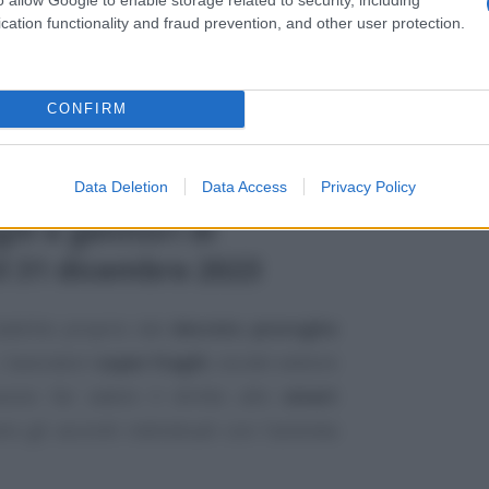
cation functionality and fraud prevention, and other user protection.
n fase di conversione in legge al Senato.
avrebbe la
proroga al 30 giugno 2024
CONFIRM
ragili
e i
genitori con figli minori di 14
Data Deletion
Data Access
Privacy Policy
ili e genitori di
il 31 dicembre 2023
abilito proprio dal
decreto proroghe
i lavoratori
super fragili
, sia del settore
sono far valere il diritto allo
smart
e gli accordi individuali con l’azienda