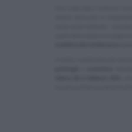
Fino a tale data, a meno di una 
devono assicurare lo svolgiment
anche anche adibendo i lavorato
quelle della medesima categoria 
modifica alla retribuzione
spett
Si tratta, in particolare, dei lavor
patologie
e
condizioni
individ
Salute del 4 febbraio 2022
, nel
le quali sussiste la condizione di f