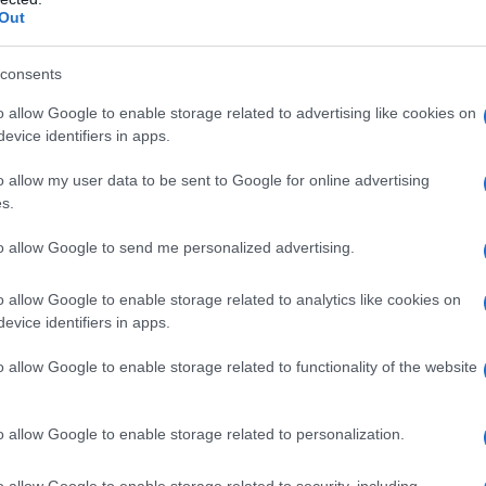
uanto la proposta non è stata approvata e
Out
pazio nel testo licenziato dal Senato e
consents
ione definitiva.
o allow Google to enable storage related to advertising like cookies on
evice identifiers in apps.
o allow my user data to be sent to Google for online advertising
s.
to allow Google to send me personalized advertising.
o allow Google to enable storage related to analytics like cookies on
evice identifiers in apps.
o allow Google to enable storage related to functionality of the website
2024
, però, resta ancora in discussione.
o allow Google to enable storage related to personalization.
 del termine, infatti, è stato
riproposto
ge di un altro decreto, cosiddetto
DL
o allow Google to enable storage related to security, including