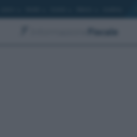
Lavoro
Moduli
Società
Bilancio
Academy