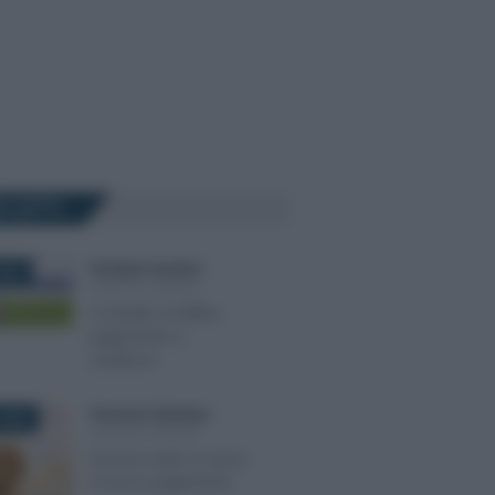
Ù LETTI
Giuseppe Guarasci
-
025
LEGGI E PRASSI
Contratto di affitto:
pagamento e
scadenza
Francesco Rodorigo
-
2026
LEGGI E PRASSI
Servizio civile: in arrivo
il nuovo pagamento