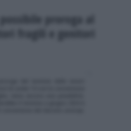
possibile proroga al
ori fragili e genitori
proroga del termine dello smart
itori di under 14 con la conversione
he, resta ancora una possibilità.
rebbe il termine a giugno 2024 è
 conversione del decreto anticipi,