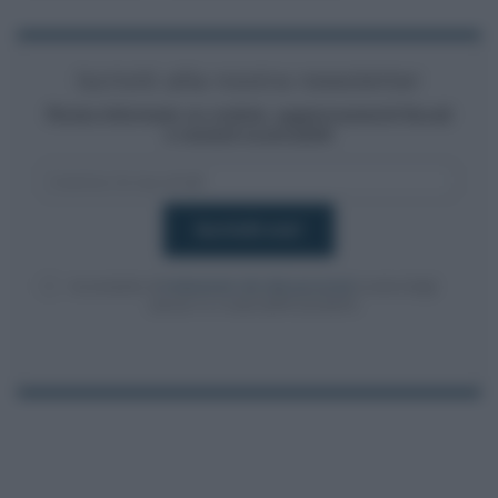
Iscriviti alla nostra newsletter
Resta informato su notizie, aggiornamenti fiscali
e moduli scaricabili!
Acconsento al
trattamento dei dati personali
ai sensi degli
articoli 13-14 del GDPR 2016/679.