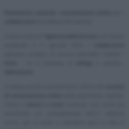
Planimetrie catastali
,
consultazione online
per i
collaboratori
di professionisti abilitati.
A darne notizia è l’
Agenzia delle Entrate
, con l’avviso
pubblicato il 17 gennaio 2022. I
collaboratori
potranno accedere al servizio telematico tramite “
Sister
” se in possesso di
delega
e specifica
abilitazione
.
Si amplia quindi la possibilità di utilizzo del
servizio
di consultazione online
delle planimetrie catastali,
rivolto a
tecnici e notai
incaricati. Una novità già
annunciata con provvedimento dell’11 febbraio
scorso, per la quale si attendeva però la data di