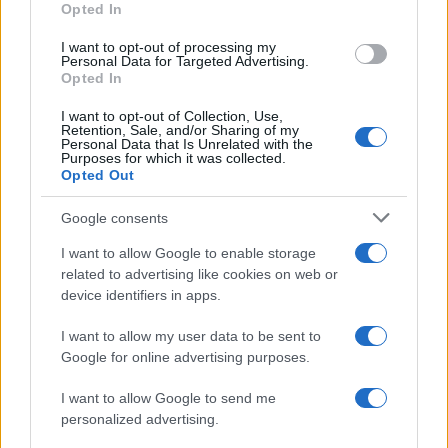
Opted In
grant or deny consent to Google and its third-party tags to
use your data for below specified purposes in below Google
Rosy D’Elia
-
9 GENNAIO 2024
I want to opt-out of processing my
consent section.
DICHIARAZIONI E
Personal Data for Targeted Advertising.
ADEMPIMENTI
Opted In
Registrazione atti privati:
I want to opt-out of Collection, Use,
modello RAP per i contratti di
Retention, Sale, and/or Sharing of my
comodato e i preliminari di
Personal Data that Is Unrelated with the
Purposes for which it was collected.
compravendita
Opted Out
Google consents
I want to allow Google to enable storage
related to advertising like cookies on web or
device identifiers in apps.
Iscriviti alla nostra
NEWSLETTER
I want to allow my user data to be sent to
Google for online advertising purposes.
Resta informato su notizie, aggiornamenti fiscali
I want to allow Google to send me
e moduli scaricabili!
personalized advertising.