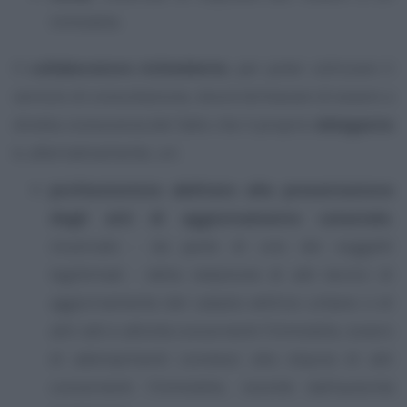
immobile.
Il
collaboratore richiedente
, per poter utilizzare il
servizio di consultazione, dovrà dichiarare di essere a
diretta conoscenza del fatto che il proprio
delegante
è, alternativamente, un:
professionista abilitato alla presentazione
degli atti di aggiornamento catastale
,
incaricato - da parte di uno dei soggetti
legittimati - della redazione di atti tecnici di
aggiornamento del catasto edilizio urbano o di
altri atti e attività concernenti l’immobile, ovvero
di adempimenti connessi alla stipula di atti
concernenti l’immobile, nonché dall’autorità