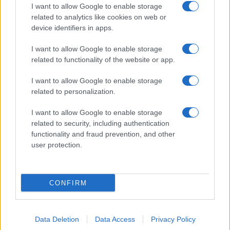
I want to allow Google to enable storage
related to analytics like cookies on web or
device identifiers in apps.
I want to allow Google to enable storage
Acconsento al
trattamento dei dati personali
ai sensi degli
related to functionality of the website or app.
articoli 13-14 del GDPR 2016/679.
I want to allow Google to enable storage
related to personalization.
I want to allow Google to enable storage
Informazione Fiscale S.r.l. - P.I. / C.F.: 13886391005
related to security, including authentication
Testata giornalistica iscritta presso il Tribunale di Velletri al n°
functionality and fraud prevention, and other
14/2018
|
Iscrizione ROC n. 31534/2018
user protection.
Redazione e contatti
|
Informativa sulla Privacy
Preferenze privacy
|
Whistleblowing
|
Codice Etico
|
Modello 231
|
ISO
9001:2015
CONFIRM
Data Deletion
Data Access
Privacy Policy
20