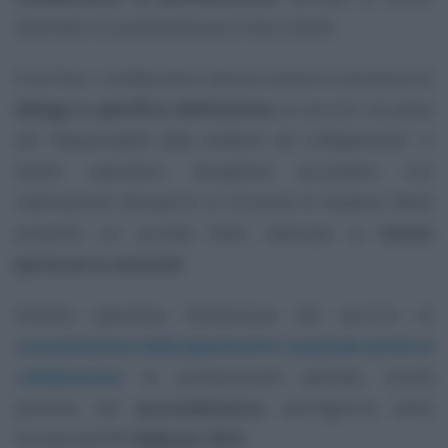
telematici di presentazione di documenti.
A tal fine, i collaboratori devono essere in possesso di
delega e specifica abilitazione
al servizio da parte
del
“Responsabile della Gestione del Collegamento”
. A
livello operativo, bisognerà procedere con
l’abilitazione attraverso la funzione di
Gestione Utenti
presente sul protale
Sister
, dedicato ai
servizi
ipotecari e catastali
.
Diventa operativa l’estensione del servizio di
consultazione delle planimetrie catastali anche ai
collaboratori
di professionisti abilitati, novità
prevista dal
provvedimento
dell’Agenzia delle
Entrate dell’
11 febbraio 2021
.