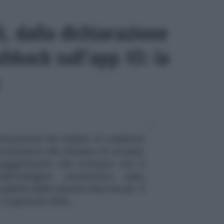
i, dalla dichiarazione
ashback sull’app IO: la
chiarazione dei redditi al cashback
rivoluzione del sistema di accesso
suggerimenti che arrivano con il
ll'indagine conoscitiva sulla
abilità delle banche dati fiscali. Il
, 12 gennaio 2022.