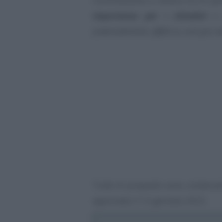
Commissione e rientra tra le pos
importanza per i cittadini
e p
potenzialmente, effetti su una più va
Tutte le proposte sono contenu
approvato il 12 gennaio 2022.