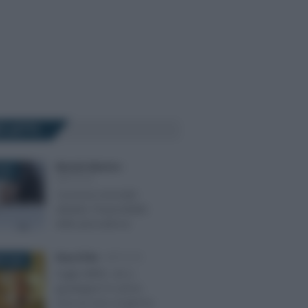
Ù LETTI
Marcello Maiorino
-
2023
IMPOSTE
Cessione immobili
abitativi: l’imponibilità
delle plusvalenze
Rosy D’Elia
-
IMPOSTE
E 2025
Taglio IRPEF, chi ci
guadagna? In arrivo
circa un euro al giorno