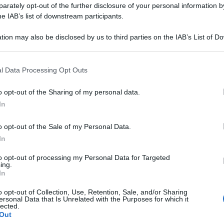
rately opt-out of the further disclosure of your personal information by
zato, con lo stesso meccanismo del
he IAB’s list of downstream participants.
ipologie di spese detraibili
; tale
tion may also be disclosed by us to third parties on the IAB’s List of 
care anche ai soggetti incapienti,
 that may further disclose it to other third parties.
rsione dell’economia sommersa
e
 that this website/app uses one or more Google services and may gath
l Data Processing Opt Outs
including but not limited to your visit or usage behaviour. You may click 
 un principio di equità fiscale”
.
 to Google and its third-party tags to use your data for below specifi
o opt-out of the Sharing of my personal data.
ogle consent section.
In
rivoluzionaria
per certi versi: i dati
o opt-out of the Sale of my Personal Data.
In
to opt-out of processing my Personal Data for Targeted
ing.
In
o opt-out of Collection, Use, Retention, Sale, and/or Sharing
ersonal Data that Is Unrelated with the Purposes for which it
lected.
Out