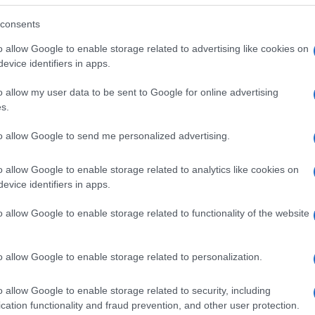
consents
o allow Google to enable storage related to advertising like cookies on
evice identifiers in apps.
 frutto l’esperienza del
rimborso del 10
o allow my user data to be sent to Google for online advertising
uisti effettuate con carte di credito,
s.
ancomat e app
.
to allow Google to send me personalized advertising.
 per favorire l’utilizzo dei mezzi di
o allow Google to enable storage related to analytics like cookies on
sura è stata poi interrotta dal
secondo
evice identifiers in apps.
n le ultime disposizioni previste dalla
o allow Google to enable storage related to functionality of the website
o allow Google to enable storage related to personalization.
serirebbe in linea di continuità con le
aio 2020
sull’obbligo di tracciabilità per
o allow Google to enable storage related to security, including
i
, ad eccezione solo di alcune spese
cation functionality and fraud prevention, and other user protection.