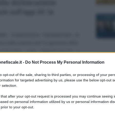
alla dichiarazione
ck sull’app IO: la
21 GENNAIO
lla Commissione Parlamentare di
aria nella seduta del 12 gennaio 2022
,
onoscitiva sulla digitalizzazione e
Anna Maria
6 OTTOBRE
ti fiscali, che è stata deliberata nella
IMPOSTE
nefiscale.it -
Do Not Process My Personal Information
 di
Cashback delle detrazioni
.
Catasto,
con la ri
to opt-out of the sale, sharing to third parties, or processing of your per
le novità,
pone di concedere ai contribuenti la
formation for targeted advertising by us, please use the below opt-out s
al bonus
 selection.
sconti IRPEF tramite l’APP IO
e non
l’evasion
ti
, ricevendo un
bonifico sul proprio
 that after your opt-out request is processed you may continue seeing i
ased on personal information utilized by us or personal information dis
29 DICEMBR
 prior to your opt-out.