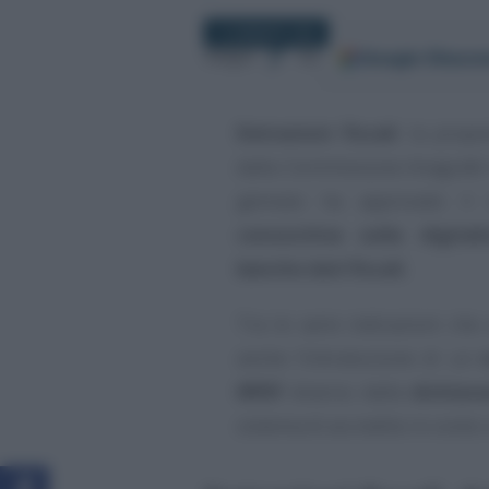
13 GENNAIO 2022
Google
Discov
Segui
su
Detrazioni fiscali
: la prop
dalla Commissione Anagrafe t
gennaio ha approvato il 
conoscitiva sulla digitali
banche dati fiscali
.
Tra le varie indicazioni che 
anche l’introduzione di un
IRPEF
diverso dalla
dichiara
sistema di accredito in conto 