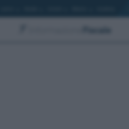
Lavoro
Moduli
Società
Bilancio
Academy