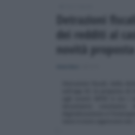
/
/
Fisco
Imposte
Detrazioni fiscal
dei redditi al c
novità proposta
Alessio Mauro
-
IMPOSTE
Detrazioni fiscali, dalla di
sull'app IO: la proposta di 
agli sconti IRPEF è tra i 
documento conclusivo de
digitalizzazione e l'interoper
testo è stato approvato ieri