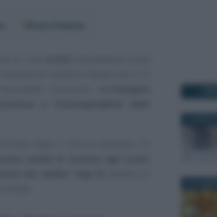
er
Fonti Preferite
osta di una
novità
rivoluzionaria
arriva
ributaria di Camera e Senato che il 12
documento conclusivo dell’
indagine
I PI
zzazione e l’interoperabilità delle
10 APRILE 
arrivano dopo il ciclo di audizioni, c’è
nuovo canale di accesso agli sconti
zione dei redditi
: l’
App IO
tramite un
6 NOVEMBR
corrente.