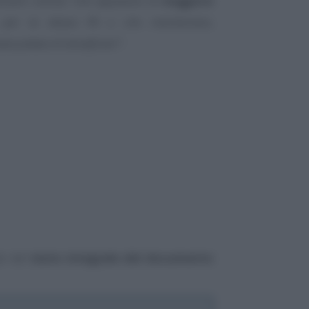
sibili novità
“che appaiono di
maggiore
er la stessa PA o che riverberano,
sta platea di beneficiari”
.
te nel
testo integrale del documento