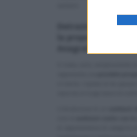
sanitarie.
Detrazioni fiscali, c
la proposta della 
Anagrafe Tributaria
Si tratta, certo, semplicemente d
rappresenta una
possibile prosp
in merito. L’ipotesi di far passar
nasce da un lungo lavoro di confr
L’introduzione di un
cashback d
ciclo di
audizioni svolto con le 
di rappresentanza di categorie p