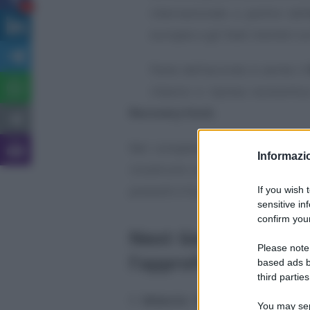
6
internazionale a partire dall’
europeo e gli Stati membri su
Parte dell’accordo è anche il
rilancio e ripresa economic
Recovery fund.
Nel complesso vengono stanzia
Informazio
ricostruire un’Europa più verde, d
presenti e future.
If you wish 
sensitive in
confirm your
Next Generation EU 
Please note
l’approfondimento 
based ads b
third parties
Il
bilancio UE
ed il
Next Gene
You may sepa