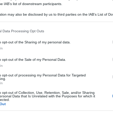
24 APRILE 
riodica
“Attività Internazionale”
della
he IAB’s list of downstream participants.
nale dei dottori
commercialisti
e degli
tion may also be disclosed by us to third parties on the IAB’s List of 
 that may further disclose it to other third parties.
 that this website/app uses one or more Google services and may gath
l Data Processing Opt Outs
sa con il
comunicato stampa del 16
including but not limited to your visit or usage behaviour. You may click 
 to Google and its third-party tags to use your data for below specifi
e principali novità in ambito europeo.
o opt-out of the Sharing of my personal data.
ogle consent section.
In
Informativa periodica diffusa con
o opt-out of the Sale of my Personal Data.
tampa del 16 novembre 2020
In
ional update n. 18.
to opt-out of processing my Personal Data for Targeted
ing.
In
in sede di Consiglio tra il Parlamento
o opt-out of Collection, Use, Retention, Sale, and/or Sharing
ersonal Data that Is Unrelated with the Purposes for which it
ossimo bilancio UE a lungo termine.
lected.
Out
t Generation EU
, il programma per la