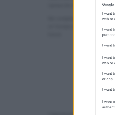
Google 
ripresa che include il
Recovery F
I want t
Nel complesso vengono stanziat
web or d
un’ Europa più verde, digitale, re
I want t
future.
purpose
I want 
I want t
web or d
I want t
or app.
I want t
I want t
authenti
L’approfondimento analizz