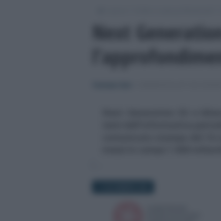
/
/
/
Lavoro
Ordini e casse professionali
Next Generation
l’approfondime
Tommaso Gavi
-
COMMERCIALISTI ED ESPERT
Next Generation EU e bilanc
temi dell'informativa period
comunicato stampa del 16 
messi in campo 1.800 miliard
17 NOVEMBRE 2020