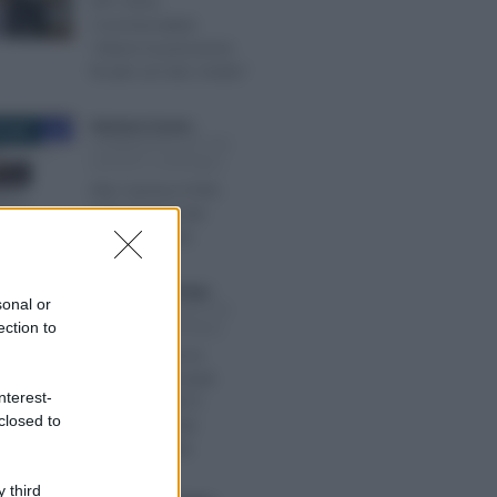
DFP 2025,
Commercialisti:
“ridurre la pressione
fiscale sul ceto medio”
Salvatore Cuomo
-
 2025
COMMERCIALISTI ED
ESPERTI CONTABILI
Alla Camera il DDL
sulla riforma dei
commercialisti
Francesco Rodorigo
-
026
sonal or
COMMERCIALISTI ED
ection to
ESPERTI CONTABILI
Come gestire la
privacy negli studi
nterest-
professionali? Il
closed to
documento dei
commercialisti
 third