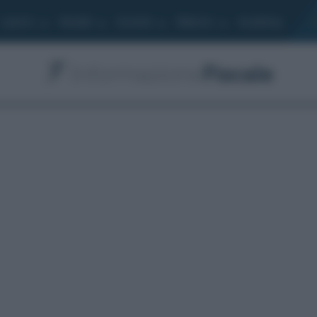
Lavoro
Moduli
Società
Bilancio
Academy