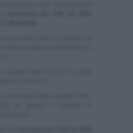
he dell’autunno 2020, l’economia della
una
contrazione del 7,8% nel 2020
,
del
3% nel 2022.
che del periodo estivo, le proiezioni di
 l’Unione europea sono lievemente più
021.
 il prodotto della zona euro e quello
edenti al coronavirus.
ù pronunciata rispetto a quanto atteso,
tive dei governi si prospetta un
prossimo anno.
iano una
recessione del 9,9% nel 2020