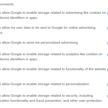
consents
und.
o allow Google to enable storage related to advertising like cookies on
i
1.800 miliardi di euro
per ricostruire
evice identifiers in apps.
siliente e pronta per le sfide presenti e
o allow my user data to be sent to Google for online advertising
s.
to allow Google to send me personalized advertising.
o allow Google to enable storage related to analytics like cookies on
evice identifiers in apps.
o allow Google to enable storage related to functionality of the website
o allow Google to enable storage related to personalization.
o allow Google to enable storage related to security, including
cation functionality and fraud prevention, and other user protection.
a anche le
previsioni economiche