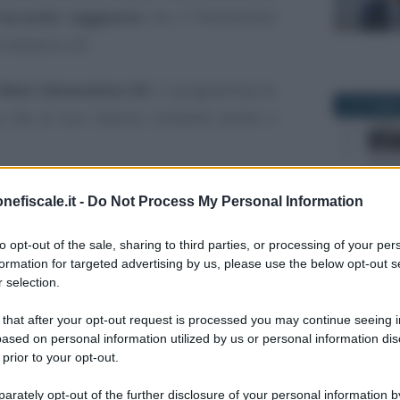
accordo raggiunto
tra il Parlamento
l bilancio UE.
Next Generation EU
, il programma di
5 OTTOBRE
a che al suo interno contiene anche il
ti
1.800 miliardi di euro
nell’ottica di
nefiscale.it -
Do Not Process My Personal Information
igitale, resiliente e pronta per le sfide
24 MARZO 2
to opt-out of the sale, sharing to third parties, or processing of your per
formation for targeted advertising by us, please use the below opt-out s
 selection.
e bilancio UE:
 that after your opt-out request is processed you may continue seeing i
di FNC e CNDCEC
ased on personal information utilized by us or personal information dis
 prior to your opt-out.
ration EU
sono al centro del nuovo
rately opt-out of the further disclosure of your personal information by