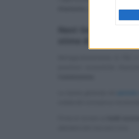
d’autunno
, pubblicate dalla Com
Next Generation EU e
stime di crescita de
Nell’approfondimento di FNC e
previsioni economiche d’autunn
Commissione.
La ripresa generata nel
periodo
ondata del coronavirus ma dovreb
Prima di tornare ai
livelli econ
attendere altri due anni circa.