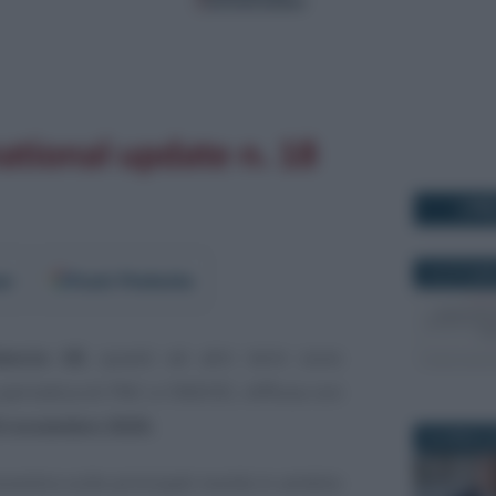
I PI
16 OTTOBR
er
Fonti Preferite
lancio UE
, questi ed altri temi sono
 periodica di FNC e CNDCEC, diffusa con
6 novembre 2020.
22 APRILE 
centra sulle principali novità in ambito