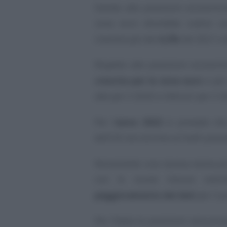
Stando alle previsioni economic
zona euro dovrebbe subire 
crescere poi del
4,2%
nel 2021 e 
Rispetto alle previsioni economi
crescita per la zona euro
e per
alte per il 2020 e inferiori per il 2
Per l’
anno 2022
si prevede che
dell’UE non tornino ai livelli prec
Nonostante una ripresa estiva pi
con le nuove misure restrit
peggioramento dei dati
per il 
Per l’Italia le previsioni annunc