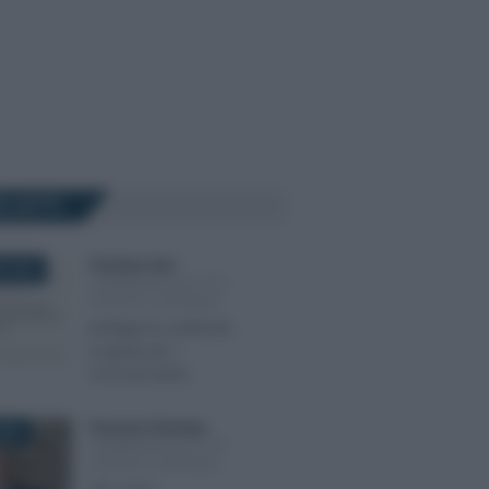
Ù LETTI
Tommaso Gavi
-
E 2024
COMMERCIALISTI ED
ESPERTI CONTABILI
Intelligenza artificiale:
la guida per i
commercialisti
Francesco Rodorigo
-
2025
COMMERCIALISTI ED
ESPERTI CONTABILI