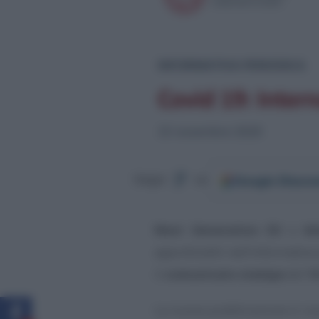
Google
Discov
Segui
su
Next Generation EU
e
bi
approfonditi nell’informativa
il
comunicato stampa
del
1
La nuova pubblicazione si con