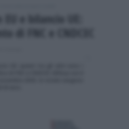
Commercialisti ed esperti contabili
 EU e bilancio UE:
nto di FNC e CNDCEC
I CONTABILI
io UE: questi tra gli altri sono i
ica di FNC e CNDCEC diffusa con il
novembre 2020. In totale vengono
i di euro.