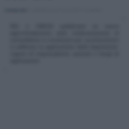
Tommaso Gavi
-
COMMERCIALISTI ED ESPERTI CONTABILI
FNC e CNDCEC pubblicano un nuovo
approfondimento sulla rendicontazione di
sostenibilità. Lo strumento per i professionisti
si sofferma su applicazione delle disposizioni,
regime di responsabilità, sanzioni e tempi di
applicazione