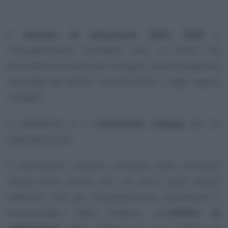
Il
decreto di attuazione della CSRD
e
l’inquadramento normativo sono al centro del
documento di studio del Consiglio e della Fondazione
nazionale dei dottori commercialisti e degli esperti
contabili.
A diffonderlo è il
comunicato stampa
del 24
settembre 2024.
Il documento contiene un’analisi delle principali
novità della norma, con un focus sugli aspetti
definitori, utili per l’inquadramento concettuale e
terminologico della materia, sull’
ambito di