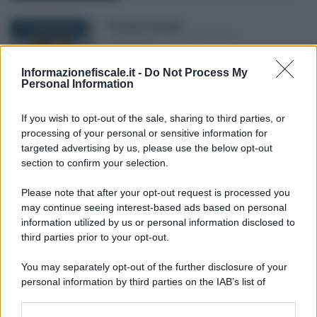
Francesco Rodorigo
-
17 LUGLIO 2026
COMMERCIALISTI ED ESPERTI
CONTABILI
Bonus nido e centri estivi per
Informazionefiscale.it -
Do Not Process My
commercialisti: domande da
Personal Information
agosto
If you wish to opt-out of the sale, sharing to third parties, or
processing of your personal or sensitive information for
Alessio Mauro
-
14 MARZO 2023
targeted advertising by us, please use the below opt-out
COMMERCIALISTI ED ESPERTI
section to confirm your selection.
CONTABILI
Crisi d’impresa, per
Please note that after your opt-out request is processed you
l’iscrizione all’albo valgono gli
may continue seeing interest-based ads based on personal
incarichi fino a luglio 2022
information utilized by us or personal information disclosed to
third parties prior to your opt-out.
Tommaso Gavi
-
16 OTTOBRE 2024
You may separately opt-out of the further disclosure of your
COMMERCIALISTI ED ESPERTI
CONTABILI
personal information by third parties on the IAB’s list of
downstream participants.
Intelligenza artificiale: la
guida per i commercialisti