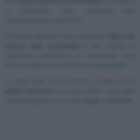
alla
rendicontazione di sostenibilità
e sull’attività
di attestazione sulla conformità della
rendicontazione di sostenibilità.
Particolare attenzione viene prestata alla
figura del
revisore della sostenibilità
e alle modalità di
svolgimento dell’incarico di attestazione sulla
conformità della rendicontazione di
sostenibilità.
La parte finale del documento contiene alcune
tabelle sinottiche
in cui sono indicati i punti della
normativa vigente su cui incide il
d.lgs. n. 125/2024.