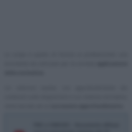
Lo scopo è quello di fornire ai professionisti uno
strumento da utilizzare per la corretta
applicazione
della normativa.
Un ulteriore esame, con approfondimento dei
contenuti sulle disposizioni e sul sistema normativo,
viene lasciato ad un
successivo approfondimento.
FNC e CNDCEC - Documento diffuso
con il comunicato stampa del 24