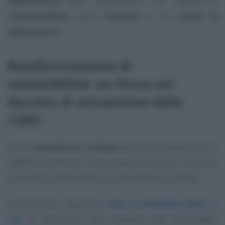
applicazione
delle disposizioni, sul regime di
responsabilità
, sulle
sanzioni
e sui
tempi di
applicazione.
Rendicontazione di
sostenibilità: un focus sul
decreto di attuazione della
CSRD
Con il
comunicato stampa
del 24 settembre 2024 il
CNDCEC ha diffuso il documento dal titolo
“Il decreto
di attuazione della CSRD, inquadramento normativo”
.
Il documento riguarda il
d.lgs. 6 settembre 2024, n.
125
di attuazione della direttiva (UE) 2022/2464,