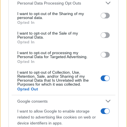
Personal Data Processing Opt Outs
This information may also be disclosed by us to third parties
on the IAB’s List of Downstream Participants that may further
I want to opt-out of the Sharing of my
disclose it to other third parties.
Salvatore Cuomo
-
personal data.
5 OTTOBRE 2025
COMMERCIALISTI ED ESPERTI
Opted In
Please note that this website/app uses one or more Google
CONTABILI
services and may gather and store information including but
Alla Camera il DDL sulla
I want to opt-out of the Sale of my
Personal Data.
not limited to your visit or usage behaviour. You may click to
riforma dei commercialisti
Opted In
grant or deny consent to Google and its third-party tags to
use your data for below specified purposes in below Google
I want to opt-out of processing my
consent section.
Personal Data for Targeted Advertising.
Anna Maria D’Andrea
-
24 APRILE 2020
Opted In
COMMERCIALISTI ED ESPERTI
CONTABILI
I want to opt-out of Collection, Use,
Bonus affitto per gli studi
Retention, Sale, and/or Sharing of my
professionali, contributo del
Personal Data that Is Unrelated with the
Purposes for which it was collected.
50% per i commercialisti
Opted Out
Google consents
I want to allow Google to enable storage
related to advertising like cookies on web or
device identifiers in apps.