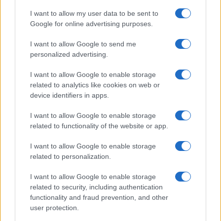
Iscriviti alla nostra
NEWSLETTER
I want to allow my user data to be sent to
Google for online advertising purposes.
Resta informato su notizie, aggiornamenti fiscali
I want to allow Google to send me
e moduli scaricabili!
personalized advertising.
I want to allow Google to enable storage
related to analytics like cookies on web or
device identifiers in apps.
I want to allow Google to enable storage
Acconsento al
trattamento dei dati personali
ai sensi degli
related to functionality of the website or app.
articoli 13-14 del GDPR 2016/679.
I want to allow Google to enable storage
related to personalization.
I want to allow Google to enable storage
Informazione Fiscale S.r.l. - P.I. / C.F.: 13886391005
related to security, including authentication
Testata giornalistica iscritta presso il Tribunale di Velletri al n°
functionality and fraud prevention, and other
14/2018
|
Iscrizione ROC n. 31534/2018
user protection.
Redazione e contatti
|
Informativa sulla Privacy