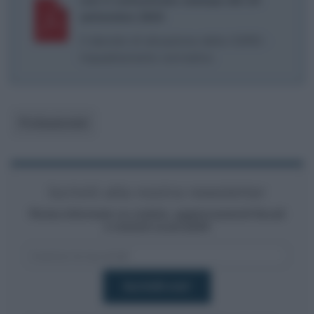
settembre 2024
Il decreto di attuazione della CSRD -
Inquadramento normativo.
Professionisti
Iscriviti alla nostra newsletter
Resta informato su notizie, aggiornamenti fiscali
e moduli scaricabili!