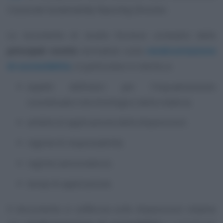
Corporate Sustainability Reporting Directive
.
Lo strumento di studio fornisce un’analisi delle
principali novità
normative sulla
rendicontazione
di sostenibilità
, in particolare in merito a:
aspetti definitori per l’inquadramento
concettuale e terminologico della materia;
ambito di applicazione delle disposizioni;
regime di responsabilità;
regime sanzionatorio;
tempi di applicazione.
Il documento si sofferma sulle disposizioni relative