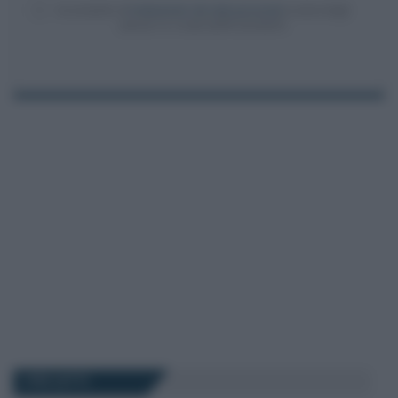
Acconsento al
trattamento dei dati personali
ai sensi degli
articoli 13-14 del GDPR 2016/679.
I PIÙ LETTI