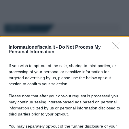
I PIÙ LETTI
Salvatore Cuomo
-
MODELLO 730
9 GIUGNO 2026
Informazionefiscale.it -
Do Not Process My
Il paradosso della detrazione
Personal Information
dell’affitto: l’RLI cancellato
resuscita al CAF
If you wish to opt-out of the sale, sharing to third parties, or
processing of your personal or sensitive information for
targeted advertising by us, please use the below opt-out
Redazione
-
MODELLO 730
7 MAGGIO 2018
section to confirm your selection.
Detrazione spese istruzione,
scolastiche e universitarie
Please note that after your opt-out request is processed you
modello 730/2018
may continue seeing interest-based ads based on personal
information utilized by us or personal information disclosed to
third parties prior to your opt-out.
Rosy D’Elia
-
MODELLO 730
11 MAGGIO 2023
You may separately opt-out of the further disclosure of your
Modello 730/2023