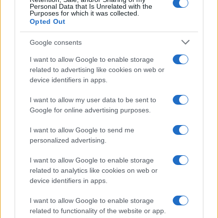
scolastiche e universitarie
Personal Data that Is Unrelated with the
modello 730/2018
Purposes for which it was collected.
Opted Out
Google consents
I want to allow Google to enable storage
related to advertising like cookies on web or
device identifiers in apps.
Iscriviti alla nostra
NEWSLETTER
I want to allow my user data to be sent to
Google for online advertising purposes.
Resta informato su notizie, aggiornamenti fiscali
I want to allow Google to send me
e moduli scaricabili!
personalized advertising.
I want to allow Google to enable storage
related to analytics like cookies on web or
device identifiers in apps.
I want to allow Google to enable storage
Acconsento al
trattamento dei dati personali
ai sensi degli
related to functionality of the website or app.
articoli 13-14 del GDPR 2016/679.