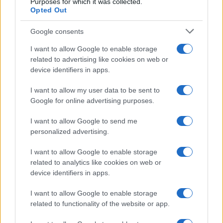
Purposes for which it was collected.
e limiti
Opted Out
Google consents
I want to allow Google to enable storage
related to advertising like cookies on web or
device identifiers in apps.
Iscriviti alla nostra
NEWSLETTER
I want to allow my user data to be sent to
Google for online advertising purposes.
Resta informato su notizie, aggiornamenti fiscali
I want to allow Google to send me
e moduli scaricabili!
personalized advertising.
I want to allow Google to enable storage
related to analytics like cookies on web or
device identifiers in apps.
I want to allow Google to enable storage
Acconsento al
trattamento dei dati personali
ai sensi degli
related to functionality of the website or app.
articoli 13-14 del GDPR 2016/679.