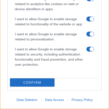
d’imposta
alle imprese che hanno investito e fatto
related to analytics like cookies on web or
device identifiers in apps.
domanda ma si sono viste tagliare l’agevolazione per
via delle numerose richieste presentate a fronte delle
I want to allow Google to enable storage
related to functionality of the website or app.
insufficienti risorse stanziate.
I want to allow Google to enable storage
La
percentuale di fruizione
, infatti, è stata
related to personalization.
comunicata dall’Agenzia delle Entrate ed è pari al
I want to allow Google to enable storage
60,38 per cento, un
taglio quindi del 39,62 per
related to security, including authentication
functionality and fraud prevention, and other
cento
al credito d’imposta spettante a chi ha
user protection.
prenotato gli sconti fiscali.
100 milioni
di euro, inoltre, saranno dedicati al
CONFIRM
rifinanziamento dell’agevolazione prevista in favore
delle imprese operanti nelle
ZLS
.
Data Deletion
Data Access
Privacy Policy
10
Le nuove risorse, inoltre, dovrebbero garantire