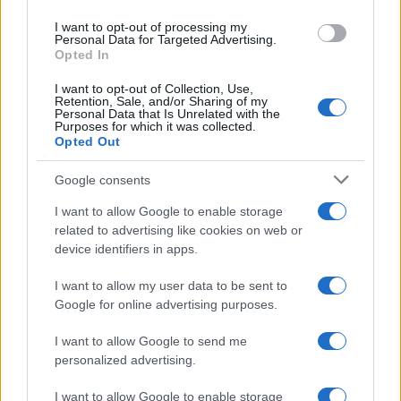
per le imprese: rifinanziamento
use your data for below specified purposes in below Google
I want to opt-out of processing my
del Piano Transizione 5.0
consent section.
Personal Data for Targeted Advertising.
Opted In
La Manovra 2026 prevede interventi anche per le
I want to opt-out of Collection, Use,
Retention, Sale, and/or Sharing of my
Personal Data that Is Unrelated with the
Zone Economiche Speciali (
ZES
) e le Zone Logistiche
Purposes for which it was collected.
Opted Out
Speciali (
ZLS
).
Google consents
Nello specifico, per il triennio 2026/2028, si prevede
I want to allow Google to enable storage
la conferma del
bonus ZES
(compresa l’agevolazione
related to advertising like cookies on web or
per gli investimenti nel settore della produzione
device identifiers in apps.
primaria di prodotti agricoli e della pesca e
I want to allow my user data to be sent to
dell’acquacoltura), il credito d’imposta per le imprese
Google for online advertising purposes.
con sede nelle zone economiche speciali. Il nuovo
I want to allow Google to send me
maxi emendamento
, come detto, prevede anche lo
personalized advertising.
stanziamento di fondi per
garantire i crediti
I want to allow Google to enable storage