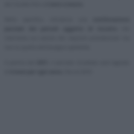
del riscatto fino a
2 anni e mezzo
.
Nello specifico, introduce una
sterilizzazione
parziale dei periodi oggetto di riscatto
che
interviene sul calcolo dei requisiti previdenziali ma
non su quello dell’assegno spettante.
A partire dal
2031
, il periodo riscattato sarà tagliato
di
6 mesi per ogni anno
, fino al 2035.