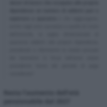
datori di lavoro che occupano alle proprie
dipendenze un numero di addetti pari o
superiore a quaranta
o che raggiungono,
anche negli anni successivi a quello di inizio
dell’attività, la soglia dimensionale di
quaranta addetti alle proprie dipendenze,
prendendo a riferimento la media annuale
dei lavoratori in forza nell’anno solare
precedente l’anno del periodo di paga
considerato”
Resta l’aumento dell’età
pensionabile dal 2027