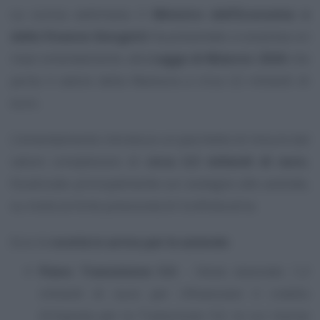
La scorsa settimana il
Ministro dell’Economia e
delle Finanze Giorgetti
ha presentato a sorpresa un
maxi emendamento alla
Legge di Bilancio 2026
che
porta il valore della Manovra a circa 22 miliardi di
euro.
L’emendamento introduce un pacchetto di misure dal
valore complessivo di
circa 3,5 miliardi di euro
,
focalizzato principalmente sul sostegno alle aziende,
su invito (e forte pressione) di Confindustria.
Ecco le
novità in arrivo per le aziende
:
Piano Transizione 5.0
- Viene stanziato 1,3
miliardi di euro per rifinanziare il credito
d’imposta per la Transizione 5.0, le cui risorse