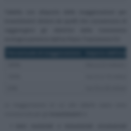
Tabella con aliquote delle maggiorazioni per
investimenti diversi da quelli che consentono di
raggiungere gli obiettivi della transizione
ecologica prevista dall’ex Piano Transizione 5.0
Percentuale di maggiorazione
Importo dell’inve
180%
fino a 2,5 milioni d
100%
tra 2,5 e 10 milioni
50%
tra 10 e 20 milioni 
Le maggiorazioni di cui alle tabelle sopra sono
riconosciute per gli
investimenti
in:
beni materiali e immateriali strumentali