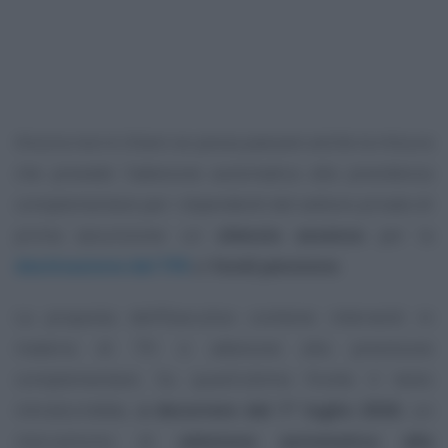
Ancora non è chiaro se possa passare anche la misura
che prevede l’adesione automatica alla previdenza
complementare per i dipendenti del settore privato di
prima assunzione: un
silenzio assenso
per la
destinazione del TFR
ai
fondi pensione
.
La proposta dell’Esecutivo contiene interventi in
materia di Tfr e adesione alla previsione
complementare. Su quest’ultimo fronte il testo
introdurrebbe,
a decorrere dal 1° luglio 2026
, un
meccanismo di
adesione automatica alla