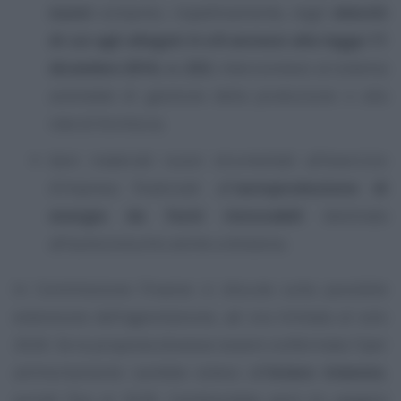
nuovi
compresi, rispettivamente, negli
elenchi
di cui agli allegati A e B annessi alla legge 11
dicembre 2016, n. 232
, interconnessi al sistema
aziendale di gestione della produzione o alla
rete di fornitura;
beni materiali nuovi strumentali all’esercizio
d’impresa finalizzati all’
autoproduzione di
energia da fonti rinnovabili
destinata
all’autoconsumo anche a distanza.
In Commissione Finanze si discute sulla possibile
estensione dell’agevolazione, ad ora limitata al solo
2026. Se la proposta dovesse essere confermata l’iper
ammortamento sarebbe esteso all’
intero triennio
,
quindi fino al 2028. Cambierebbe però (in peggio)