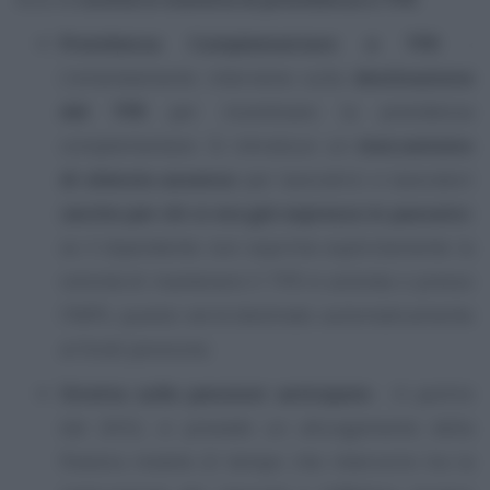
Previdenza Complementare e TFR
-
L’emendamento interviene sulla
destinazione
del TFR
per incentivare la previdenza
complementare. Si introduce un
meccanismo
di silenzio-assenso
per lavoratrici e lavoratori
(
anche per chi si era già espresso in passato
):
se il dipendente non esprime esplicitamente la
volontà di mantenere il TFR in azienda o presso
l’INPS, questo verrà destinato automaticamente
ai fondi pensione;
Stretta sulle pensioni anticipate
- A partire
dal 2032, si prevede un allungamento della
finestra mobile (il tempo che intercorre tra la