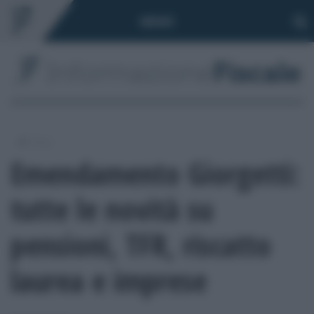
Toggle
MENÙ
navigation
/
Fisco
Emendamento Giorgetti:
tutte le novità su
pensioni, TFR, riscatto
laurea e imprese