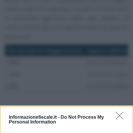
anche il sistema di aliquote, in quanto verrebbe meno
la premialità aggiuntiva legata agli obiettivi di
transizione ecologica e si applicherebbero le seguenti
percentuali.
Percentuale di maggiorazione
Importo dell’inve
180%
fino a 2,5 milioni d
100%
tra 2,5 e 10 milioni
50%
tra 10 e 20 milioni 
Informazionefiscale.it -
Do Not Process My
Personal Information