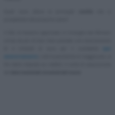
Quali sono allora le principali
novità
che si
prospettano dal prossimo anno?
Il DdL di bilancio approvato in Consiglio dei Ministri
ormai da più di due mesi prevede uno stanziamento
di 4 miliardi di euro per il cosiddetto
iper
ammortamento
, cioè la possibilità di maggiorare, ai
fini delle imposte sui redditi, il costo di acquisizione
dei
beni materiali strumentali nuovi
.