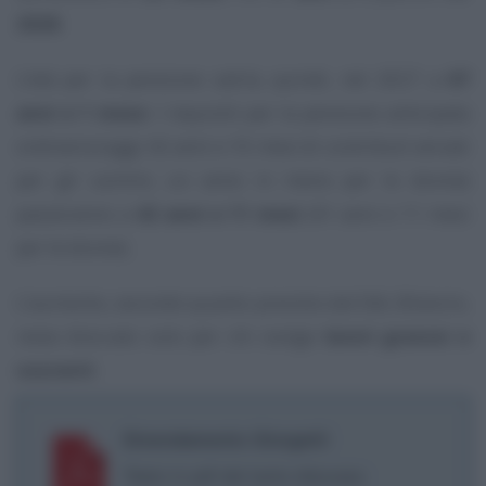
2028
.
L’età per la pensione salirà, quindi, nel 2027 a
67
anni e 1 mese
. I requisiti per la pensione anticipata
ordinaria (oggi 42 anni e 10 mesi di contributi versati
per gli uomini, un anno in meno per le donne)
passeranno a
42 anni e 11 mesi
(41 anni e 11 mesi
per le donne).
L’aumento, secondo quanto previsto dal DdL Bilancio,
resta bloccato solo per chi svolge
lavori gravosi e
usuranti
.
Emendamento Giorgetti
Testo in pdf del tanto discusso