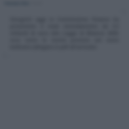
Francesco Oliva
-
FISCO
Giorgetti oggi in Commissione Finanze ha
presentato il maxi emendamento da 3,5
miliardi di euro alla Legge di Bilancio 2026:
ecco tutte le novità previste nel testo
bollinato (allegato in pdf all'articolo)