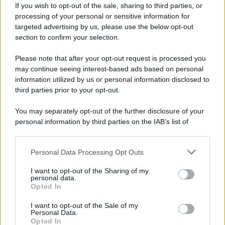
If you wish to opt-out of the sale, sharing to third parties, or
processing of your personal or sensitive information for
targeted advertising by us, please use the below opt-out
section to confirm your selection.
Please note that after your opt-out request is processed you
may continue seeing interest-based ads based on personal
information utilized by us or personal information disclosed to
Inoltre, il nuovo emendamento introduce un
third parties prior to your opt-out.
ulteriore vincolo legato alla provenienza geografica
You may separately opt-out of the further disclosure of your
dei beni strumentali agevolabili: l’iper
personal information by third parties on the IAB’s list of
ammortamento si applica solo ai
beni prodotti
downstream participants.
nell’Unione Europea
e negli Stati che aderiscono
Personal Data Processing Opt Outs
This information may also be disclosed by us to third parties
all’accordo sullo Spazio Economico Europeo.
on the IAB’s List of Downstream Participants that may further
I want to opt-out of the Sharing of my
disclose it to other third parties.
personal data.
Opted In
Legge di Bilancio 2026, le novità
Please note that this website/app uses one or more Google
services and may gather and store information including but
I want to opt-out of the Sale of my
dell’emendamento Giorgetti
Personal Data.
not limited to your visit or usage behaviour. You may click to
Opted In
grant or deny consent to Google and its third-party tags to