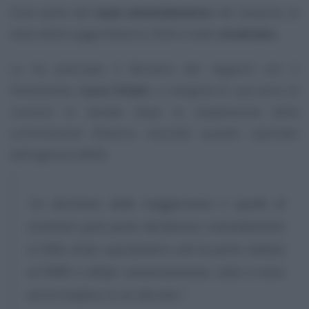
Gran parte del
maxi emendamento
del Governo al
testo della Legge Bilancio 2026 è stato
stralciato
.
Lo ha precisato il Ministro dei rapporti con il
Parlamento,
Luca Ciriani
, a margine di una serie di
riunioni in Senato dopo la sospensione della
commissione Bilancio secondo quanto riportato
dall’agenzia ANSA.
“La decisione della maggioranza è quella di
stralciare gran parte del famoso emendamento
4.1000, di far sopravvivere solo la parte relativa
al PNRR e all’iper ammortamento, tutto il resto
verrà trasfuso in un decreto.”