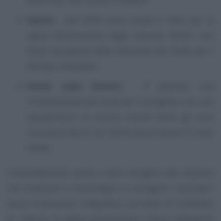
Sanità
- Dal 2026 viene alzato il tetto per la
spesa farmaceutica degli acquisti diretti, con
fondi recuperati dalla riduzione del fondo per i
farmaci innovativi;
Ponte sullo Stretto
- È prevista una
rimodulazione dei fondi per il progetto, con uno
spostamento di alcune risorse verso gli anni
successivi (picco nel 2033) senza variare il costo
totale.
L’emendamento punta a dare ossigeno alle imprese
che investono in tecnologia e a spingere i lavoratori
verso la pensione integrativa, cercando al contempo
di ridurre la spesa pensionistica futura attraverso