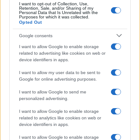
I want to opt-out of Collection, Use,
Incubatori e acceleratori
Retention, Sale, and/or Sharing of my
certificati: domanda dal 30
Personal Data that Is Unrelated with the
Purposes for which it was collected.
marzo per gli incentivi MIMIT
Opted Out
Google consents
I want to allow Google to enable storage
related to advertising like cookies on web or
device identifiers in apps.
Iscriviti alla nostra
NEWSLETTER
I want to allow my user data to be sent to
Google for online advertising purposes.
Resta informato su notizie, aggiornamenti fiscali
I want to allow Google to send me
e moduli scaricabili!
personalized advertising.
I want to allow Google to enable storage
related to analytics like cookies on web or
device identifiers in apps.
I want to allow Google to enable storage