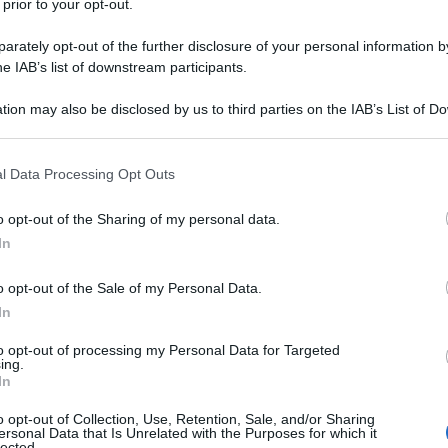
 prior to your opt-out.
nsento al
trattamento dei dati personali
ai sensi degli articoli 13-14 del G
rately opt-out of the further disclosure of your personal information by
2016/679.
he IAB’s list of downstream participants.
tion may also be disclosed by us to third parties on the IAB’s List of 
 that may further disclose it to other third parties.
 that this website/app uses one or more Google services and may gath
l Data Processing Opt Outs
zione Fiscale
possono supportarti nell’analisi di prefa
including but not limited to your visit or usage behaviour. You may click 
 to Google and its third-party tags to use your data for below specifi
ione della domanda, compila il form per chiedere magg
o opt-out of the Sharing of my personal data.
ogle consent section.
In
o opt-out of the Sale of my Personal Data.
In
to opt-out of processing my Personal Data for Targeted
ing.
In
gatorio)
o opt-out of Collection, Use, Retention, Sale, and/or Sharing
ersonal Data that Is Unrelated with the Purposes for which it
lected.