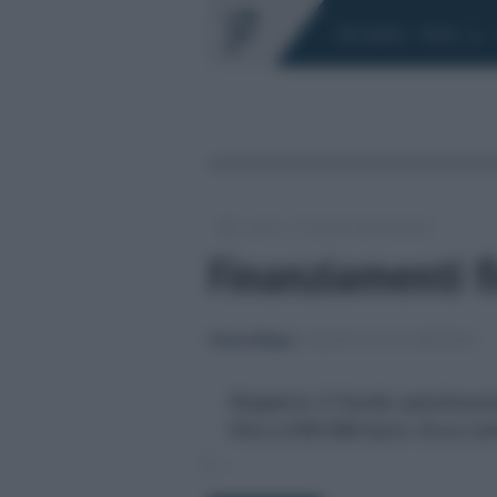
Chi siamo
Fisco
/
/
Lavoro
Incentivi alle imprese
Finanziamenti fi
Vittorio Megna
-
INCENTIVI ALLE IMPRESE
Riaperto il fondo patrimoni
fino a 500.000 euro. Ecco 