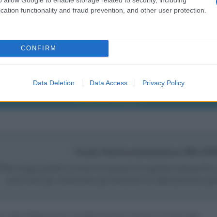
cation functionality and fraud prevention, and other user protection.
CONFIRM
Data Deletion
Data Access
Privacy Policy
Fondo Patrimonializzazione PMI (FP
PMI eroga prestiti a fronte di aumenti di capitale sottoscritti e
nuovi soci per incentivare gli interventi di rafforzamento pa
o dalla Regione ha caratteristiche uniche sul mercato: