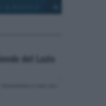
iende del Lazio
: finanziamenti a tasso zero