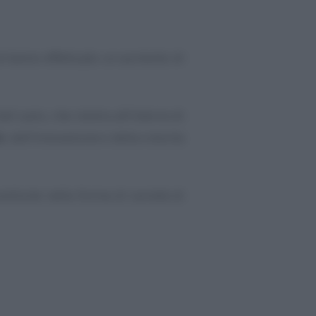
che hanno effettuato un aumento di
l Lazio, che rientra all’interno di
i
, dell’innovazione e della crescita
stituite nella forma di società di