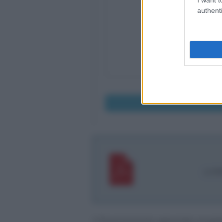
authenti
Il FP
Il finanziamento agevolato erogat