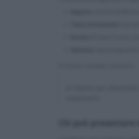
Importo
: minimo 50.000 eu
Tasso di interesse
: fisso al
Durata
: 84 mesi (7 anni), 
Garanzie
: nessuna garanzia 
Di norma, il prestito concesso è
di importo pari all’aumento 
investimento
Chi può presentare 