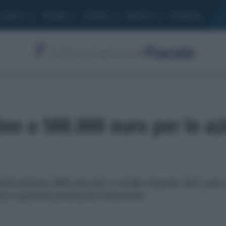
Lavoro
Moduli
Società
Bilancio
Academy
no a 500.000 euro per le az
alizzazione delle piccole e medie imprese del Lazio
come e quando presentare domanda