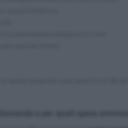
ro, massimo 500.000 euro;
lo 0%;
con un preammortamento obbligatorio di 12 mesi;
reale o personale richiesta.
di capitale sottoscritto e può coprire fino al 50% del
domanda e per quali spese ammissi