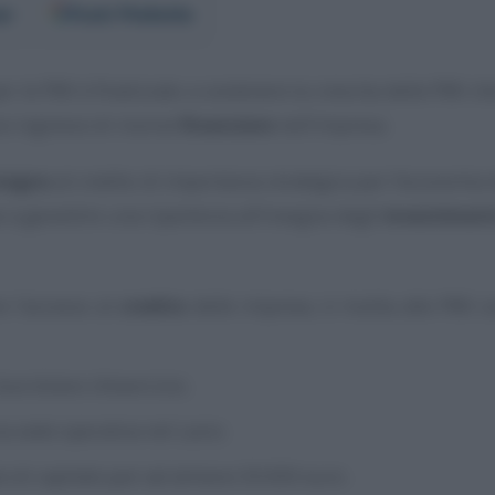
er
Fonti Preferite
r le PMI è finalizzato a sostenere la crescita delle PMI 
vo ingresso di risorse
finanziare
nell’impresa.
tegno
al credito di importanza strategica per l’economia de
 a garantire una ripartenza all’insegna degli
investiment
re l’accesso al
credito
delle imprese, è rivolta alle PMI co
ue bilanci d’esercizio;
 sede operativa nel Lazio;
 di capitale pari ad almeno 50.000 euro.