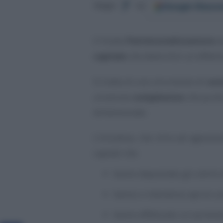
Google
Discov
Segui
su
Il Fondo
Patrimonializzazione
pe
capitale
che determini un effetti
Si tratta di uno strumento di
sos
un’azione
complessiva
che punta
dimensionale.
L’iniziativa, che mira ad agevola
capitali che:
hanno depositato gli ultimi d
hanno o intendono aprire una
hanno effettuato un aumento