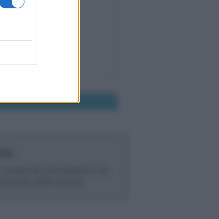
PMI)
 versati dai soci esistenti o da
trimoniale delle imprese