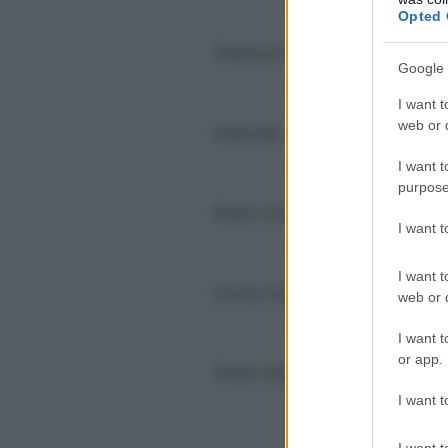
Opted 
Telefono (Obbligatorio solo
Google 
I want t
web or d
Azienda
I want t
purpose
Stato occupazionale (Obbli
I want 
I want t
Corso di interesse (Obbliga
web or d
I want t
or app.
Testo del tuo messaggio: (O
I want t
I want t