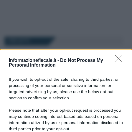
I PIÙ LETTI
Rosy D’Elia
-
FISCO
2 LUGLIO 2026
Informazionefiscale.it -
Do Not Process My
Osnato: confronto in corso
Personal Information
sul perimetro di
responsabilità del
If you wish to opt-out of the sale, sharing to third parties, or
professionista fiscale
processing of your personal or sensitive information for
targeted advertising by us, please use the below opt-out
section to confirm your selection.
Francesco Rodorigo
-
FISCO
17 MARZO 2023
Riforma fiscale 2023: verso
Please note that after your opt-out request is processed you
una no tax area unica per
may continue seeing interest-based ads based on personal
dipendenti e pensionati
information utilized by us or personal information disclosed to
third parties prior to your opt-out.