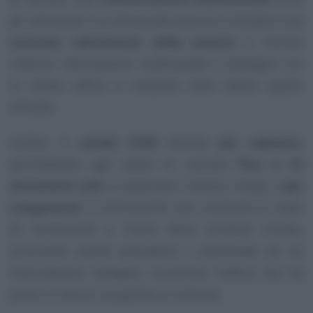
gli interessati e le interessate possono richiedere una
seconda valutazione della pratica
o fornire
ulteriori informazioni, continuando a dialogare con
lo stesso ufficio e restando nello stesso spazio
virtuale.
Inoltre, il
canale CIVIS
diventa
più capiente
,
permettendo agli utenti di caricare
fino a 10
documenti utili
a supportare l’istanza inviata, e
più
trasparente
: il contribuente può conoscere lo stato
di lavorazione e l’esito delle richieste inviate,
consultare quelle precedenti e presentate da un
intermediario delegato, conoscere l’ufficio che ha
preso in carico e ha gestito la richiesta.