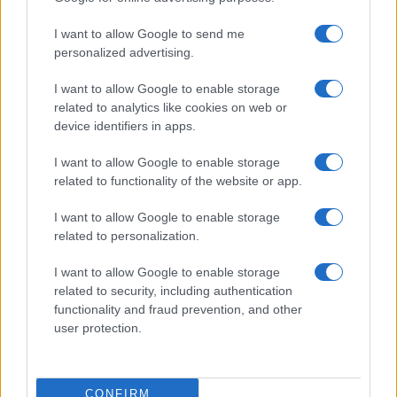
Resta informato su notizie, aggiornamenti fiscali
I want to allow Google to send me
e moduli scaricabili!
personalized advertising.
I want to allow Google to enable storage
related to analytics like cookies on web or
device identifiers in apps.
I want to allow Google to enable storage
Acconsento al
trattamento dei dati personali
ai sensi degli
related to functionality of the website or app.
articoli 13-14 del GDPR 2016/679.
I want to allow Google to enable storage
related to personalization.
I want to allow Google to enable storage
Informazione Fiscale S.r.l. - P.I. / C.F.: 13886391005
related to security, including authentication
Testata giornalistica iscritta presso il Tribunale di Velletri al n°
functionality and fraud prevention, and other
14/2018
|
Iscrizione ROC n. 31534/2018
user protection.
Redazione e contatti
|
Informativa sulla Privacy
Preferenze privacy
|
Whistleblowing
|
Codice Etico
|
Modello 231
|
ISO
9001:2015
CONFIRM