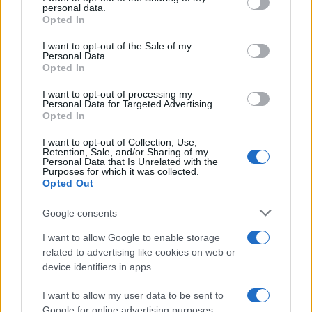
DICHIARAZIONI E
disclose it to other third parties.
personal data.
ADEMPIMENTI
Opted In
Please note that this website/app uses one or more Google
Rottamazione cartelle, per
services and may gather and store information including but
quali debiti è possibile
I want to opt-out of the Sale of my
Personal Data.
not limited to your visit or usage behaviour. You may click to
presentare domanda?
Opted In
grant or deny consent to Google and its third-party tags to
use your data for below specified purposes in below Google
I want to opt-out of processing my
consent section.
Personal Data for Targeted Advertising.
Salvatore Cuomo
-
27 SETTEMBRE 2022
Opted In
DICHIARAZIONI E
ADEMPIMENTI
I want to opt-out of Collection, Use,
Bonus 200 euro, i
Retention, Sale, and/or Sharing of my
chiarimenti INPS per soci e
Personal Data that Is Unrelated with the
Purposes for which it was collected.
studi associati
Opted Out
Google consents
I want to allow Google to enable storage
related to advertising like cookies on web or
device identifiers in apps.
Iscriviti alla nostra
NEWSLETTER
I want to allow my user data to be sent to
Google for online advertising purposes.