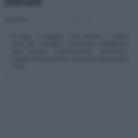
Entrate
Alessio Mauro
-
DICHIARAZIONI E ADEMPIMENTI
Da oggi, 12 maggio, Civis diventa il canale
unico per richiedere l'assistenza all'Agenzia
delle Entrate. Comunicazioni, documenti,
riesame delle pratiche: tutto passa dal portale
online