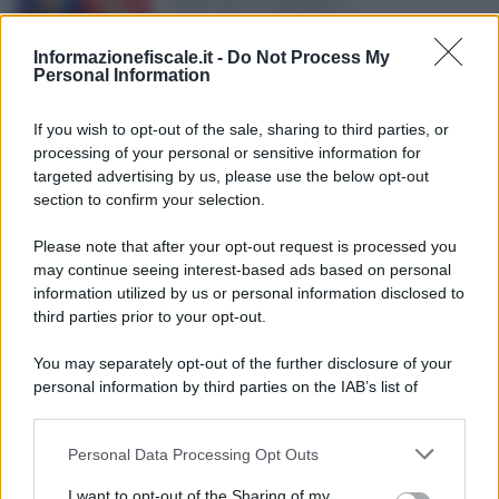
Rottamazione quinquies e
rateizzazione delle cartelle
corrono in parallelo
Informazionefiscale.it -
Do Not Process My
Personal Information
Salvatore Cuomo
-
7 MAGGIO 2022
If you wish to opt-out of the sale, sharing to third parties, or
DICHIARAZIONI E
processing of your personal or sensitive information for
ADEMPIMENTI
targeted advertising by us, please use the below opt-out
Aiuti di Stato, perché non
section to confirm your selection.
una precompilata?
Please note that after your opt-out request is processed you
may continue seeing interest-based ads based on personal
Anna Maria D’Andrea
-
21 APRILE 2022
information utilized by us or personal information disclosed to
DICHIARAZIONI E
ADEMPIMENTI
third parties prior to your opt-out.
Cessione del credito per
You may separately opt-out of the further disclosure of your
superbonus e bonus casa
personal information by third parties on the IAB’s list of
non solo alle banche: il MEF
downstream participants.
estende la platea
Personal Data Processing Opt Outs
This information may also be disclosed by us to third parties
on the IAB’s List of Downstream Participants that may further
Rosy D’Elia
-
17 APRILE 2025
I want to opt-out of the Sharing of my