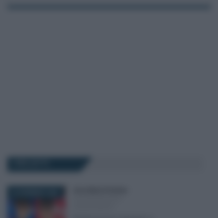
I PIÙ LETTI
Anna Maria D’Andrea
-
22 GENNAIO 2026
DICHIARAZIONI E
ADEMPIMENTI