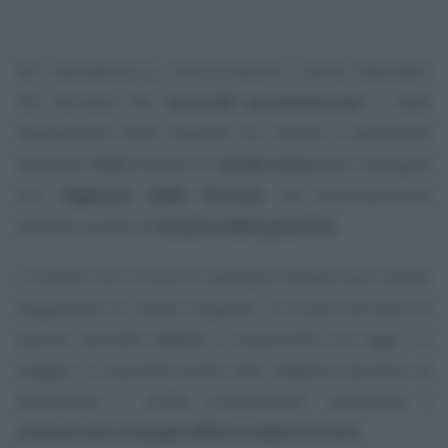
Per l’assistenza su comunicazioni e avvisi telematici
che derivano dai
controlli automatizzati
o dalla
liquidazione delle imposte sui redditi a tassazione
separata,
Civis
diventa il
canale unico
per interagire
con l’
Agenzia delle Entrate
. Ed eventualmente
chiedere anche il
riesame delle pratiche
.
I contatti con il Fisco si spostano sempre più online,
viaggiando su canali integrati. La nuova versione di
questo
sportello digitale
è disponibile da oggi, 12
maggio, e risponde anche alle
“esigenze espresse da
Associazioni e Ordini professionali”
, sottolinea il
comunicato stampa diffuso dalle Entrate
.