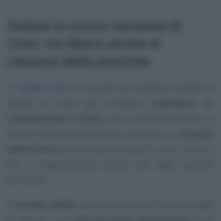
Online la nuova versione di
Civis: via libera anche al
riesame delle pratiche
Il
canale Civis
è utilizzato da cittadine, cittadini e
addetti ai lavori per richiedere
assistenza su
comunicazioni e avvisi
. Con le novità introdotte, si
sblocca anche la possibilità di richiedere un
riesame
della pratica
senza ricorrere ad altri canali, come la
PEC o l’appuntamento presso uno degli sportelli
territoriali.
Il
servizio online
nella sua nuova versione permette
di attivare una
comunicazione bidirezionale
dove