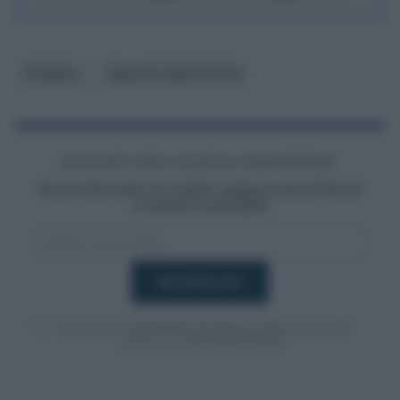
Pubblico
Agenzia delle Entrate
Iscriviti alla nostra newsletter
Resta informato su notizie, aggiornamenti fiscali
e moduli scaricabili!
Acconsento al
trattamento dei dati personali
ai sensi degli
articoli 13-14 del GDPR 2016/679.