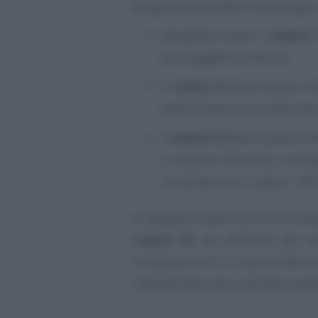
bisognerà procedere come segue
bisognerà usare il
codice 
non soggetti a ritenuta;
il
codice 8
dovrà essere ind
esenti ovvero di somme che 
il
codice 12
dovrà essere uti
a ritenuta d’acconto, corris
cui all’articolo 1, della L. 19
Si segnala inoltre che tra le novi
codice 13
, da utilizzare nel c
compreso tra il 17 marzo 2020 e 
ritenute d’acconto, secondo quant