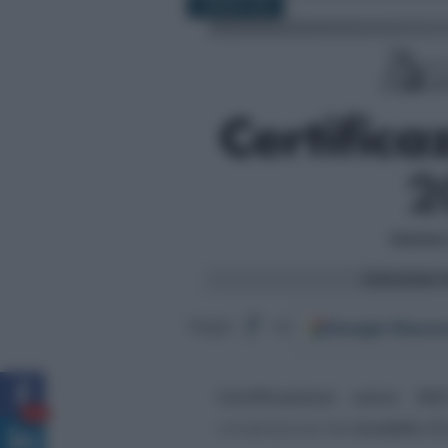
1 MARZO 2021
Google
Discov
Segui
su
Certificazione unica 202
46
compilazione del
modello CU 