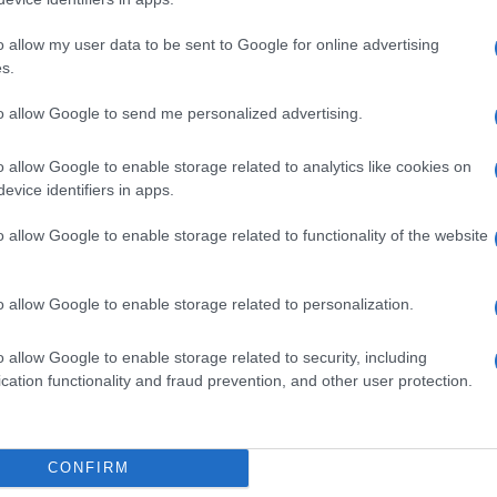
o allow my user data to be sent to Google for online advertising
s.
to allow Google to send me personalized advertising.
o allow Google to enable storage related to analytics like cookies on
evice identifiers in apps.
o allow Google to enable storage related to functionality of the website
erenziano gli elementi da usare in sede di
o allow Google to enable storage related to personalization.
21
per indicare i compensi corrisposti a
o allow Google to enable storage related to security, including
ranti nell’ormai residuale regime dei
cation functionality and fraud prevention, and other user protection.
ratterizzato dall’introduzione del nuovo
CONFIRM
nziare i redditi non soggetti a ritenuta