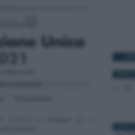
I PI
8 MAGGIO 2
er
Fonti Preferite
1
, cambiano le
istruzioni
per la
26 MARZO 2
dei forfettari
.