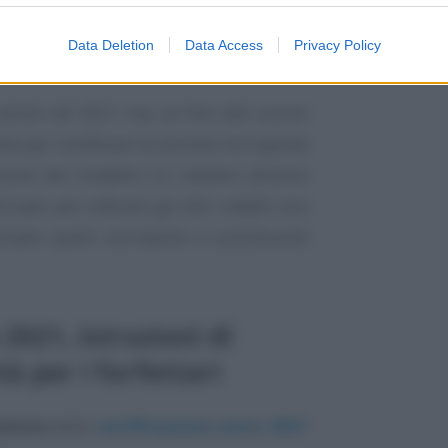
dalle somme che
non costituiscono
Data Deletion
Data Access
Privacy Policy
nche nel 2021 ma, se fino allo scorso
nche per certificare le somme corrisposte
zione del modello CU relativo all’anno
zzato per indicare gli altri redditi non
empio quelli corrisposti a contribuenti
2021, istruzioni di
à per i forfettari
zione
della
certificazione unica 2021