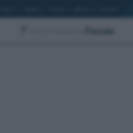
Lavoro
Moduli
Società
Bilancio
Academy