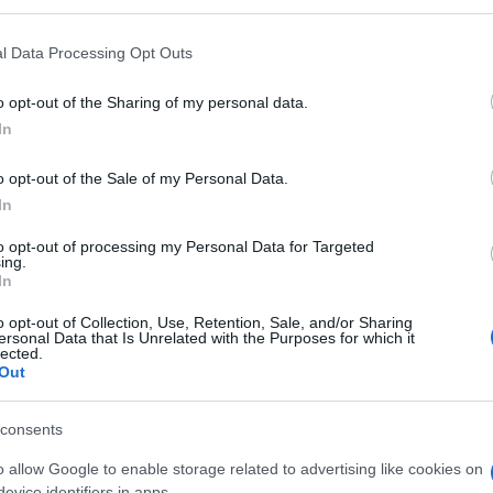
 that may further disclose it to other third parties.
16 MARZO 2
 that this website/app uses one or more Google services and may gath
l Data Processing Opt Outs
 2021, nuovo codice
including but not limited to your visit or usage behaviour. You may click 
 to Google and its third-party tags to use your data for below specifi
orfettari
o opt-out of the Sharing of my personal data.
ogle consent section.
In
ità di compilazione del
punto 6 del
o opt-out of the Sale of my Personal Data.
In
to opt-out of processing my Personal Data for Targeted
dell’Agenzia delle Entrate
, per quanto
ing.
In
ca dei contribuenti forfettari
, sarà
o opt-out of Collection, Use, Retention, Sale, and/or Sharing
ice 12
.
ersonal Data that Is Unrelated with the Purposes for which it
lected.
Out
tivo ai
compensi non assoggettati a
 a soggetti titolari di
partita IVA in
consents
icolo 1 della legge n. 190/2014.
o allow Google to enable storage related to advertising like cookies on
evice identifiers in apps.