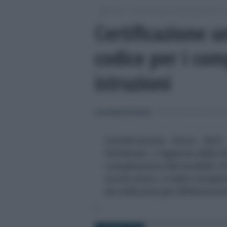
/
/
/
Fisco
Dichiarazioni e adempimenti
Ce
Certificazione 
codice per i com
istruzioni
Anna Maria D’Andrea
-
CERTIFICAZIONE UNIC
Certificazione Unica 2021
forfettari. L'Agenzia delle E
compilazione del modello CU
scorso anno, e nella compila
da utilizzare per differenzia