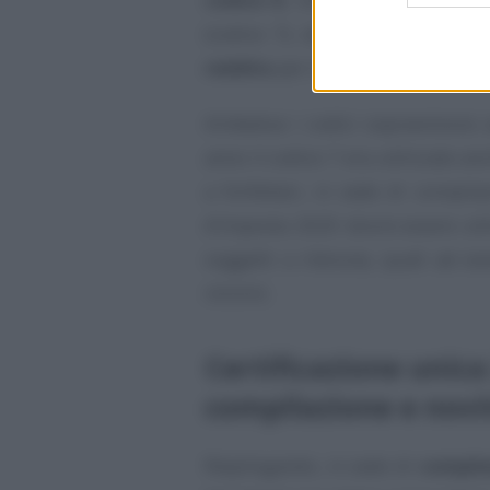
(codice 7), dai
redditi esenti
e 
reddito
per il percettore.
Ambedue i codici sopravvivono a
anno il codice 7 era utilizzato a
a forfettari, in sede di compila
d’imposta 2020 dovrà essere utili
soggetti a ritenuta, quali ad es
minimi.
Certificazione unica 
compilazione e novit
Riepilogando, in sede di
compila