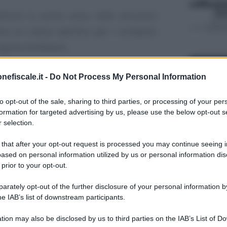
stituiti lo scorso anno, nelle istruzioni
ntra un codice specifico per i compensi
egime forfettario.
15 MARZO 2
a istituzione. In parallelo, “sopravvive”
nefiscale.it -
Do Not Process My Personal Information
 utilizzare esclusivamente per altri
to opt-out of the sale, sharing to third parties, or processing of your per
uta, tra cui quelli dei titolari di partita
formation for targeted advertising by us, please use the below opt-out s
 selection.
12 GENNAIO
 that after your opt-out request is processed you may continue seeing i
nsueto, la
scadenza
per inviare la
ased on personal information utilized by us or personal information dis
ettari
, così come dei
contribuenti
 prior to your opt-out.
o 2021. L’Agenzia delle Entrate conferma
rately opt-out of the further disclosure of your personal information by
vio telematico delle
CU 2021
relative a
he IAB’s list of downstream participants.
hiarazione precompilata entro il termine
tion may also be disclosed by us to third parties on the IAB’s List of 