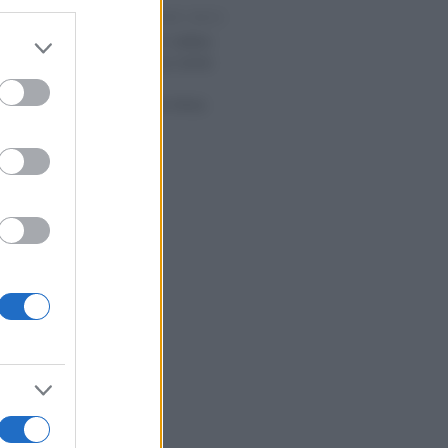
Rosy D’Elia
-
021
CERTIFICAZIONE UNICA
er and store
CU INPS 2021 online:
to grant or
le istruzioni su come
ed purposes
scaricare la
Certificazione Unica