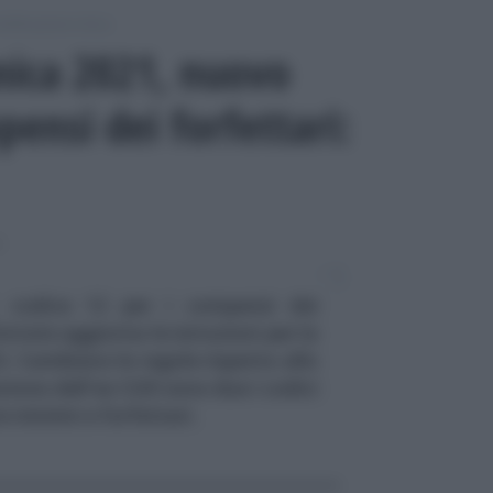
rtificazione Unica
unica 2021, nuovo
pensi dei forfettari:
A
, codice 12 per i compensi dei
ntrate aggiorna le istruzioni per la
. Cambiano le regole rispetto allo
zione dell'ex CUD sono due i codici
re minimi e forfettari.