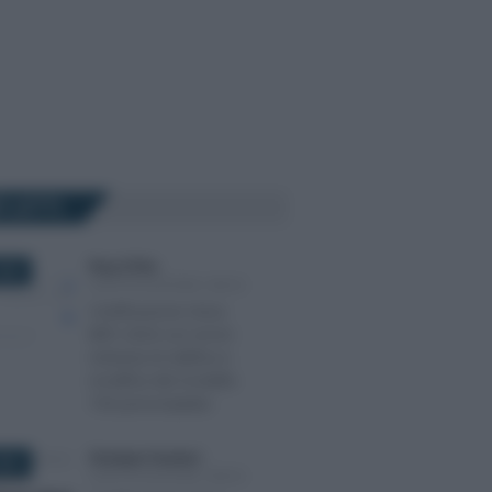
Ù LETTI
Rosy D’Elia
-
024
CERTIFICAZIONE UNICA
Certificazione Unica
INPS 2024 con errori:
richiesta di rettifica e
modifica del modello
730 precompilato
Giuseppe Guarasci
-
021
CERTIFICAZIONE UNICA