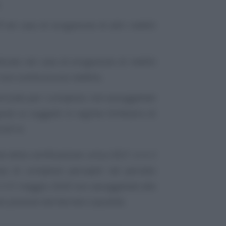
:
7
nel caso di erogazione di altri redditi
icato nel caso di erogazione di redditi
non costituiscono reddito;
lizzato per i compensi, non assoggettati
posti ai soggetti in regime forfetario di
0/2014.
tà della certificazione unica 2021 vi è il
aso di compensi percepiti nel periodo
il 31 maggio 2020 non assoggettati alle
o previsto dal decreto Liquidità.