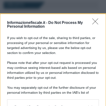
I PIÙ LETTI
Tommaso Gavi
-
25 MARZO 2022
CERTIFICAZIONE UNICA
Informazionefiscale.it -
Do Not Process My
Personal Information
TFR, i chiarimenti delle
Entrate sul calcolo
If you wish to opt-out of the sale, sharing to third parties, or
processing of your personal or sensitive information for
targeted advertising by us, please use the below opt-out
Anna Maria D’Andrea
-
24 OTTOBRE 2023
section to confirm your selection.
CERTIFICAZIONE UNICA
Certificazione Unica verso
Please note that after your opt-out request is processed you
l’addio per forfettari e
may continue seeing interest-based ads based on personal
minimi: cosa cambia dal 1°
information utilized by us or personal information disclosed to
gennaio 2024
third parties prior to your opt-out.
You may separately opt-out of the further disclosure of your
Francesco Rodorigo
-
15 GENNAIO 2025
personal information by third parties on the IAB’s list of
CERTIFICAZIONE UNICA
downstream participants.
CU 2025, pubblicato il
modello: tris di scadenze per