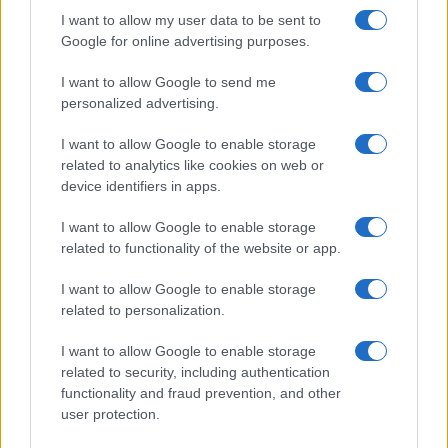
NEWSLETTER
I want to allow my user data to be sent to
Google for online advertising purposes.
Resta informato su notizie, aggiornamenti fiscali
I want to allow Google to send me
e moduli scaricabili!
personalized advertising.
I want to allow Google to enable storage
related to analytics like cookies on web or
device identifiers in apps.
I want to allow Google to enable storage
Acconsento al
trattamento dei dati personali
ai sensi degli
related to functionality of the website or app.
articoli 13-14 del GDPR 2016/679.
I want to allow Google to enable storage
related to personalization.
I want to allow Google to enable storage
Informazione Fiscale S.r.l. - P.I. / C.F.: 13886391005
related to security, including authentication
Testata giornalistica iscritta presso il Tribunale di Velletri al n°
functionality and fraud prevention, and other
14/2018
|
Iscrizione ROC n. 31534/2018
user protection.
Redazione e contatti
|
Informativa sulla Privacy