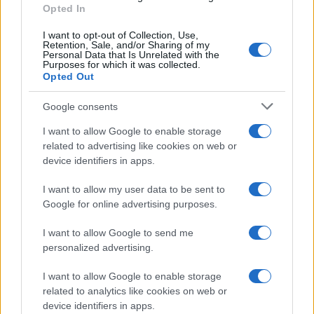
LEGGI E PRASSI
Opted In
Pagamento reddito di
I want to opt-out of Collection, Use,
cittadinanza luglio 2023:
Retention, Sale, and/or Sharing of my
accredito dal 27, ultimo
Personal Data that Is Unrelated with the
Purposes for which it was collected.
mese per molti percettori
Opted Out
Google consents
I want to allow Google to enable storage
related to advertising like cookies on web or
device identifiers in apps.
Iscriviti alla nostra
NEWSLETTER
I want to allow my user data to be sent to
Google for online advertising purposes.
Resta informato su notizie, aggiornamenti fiscali
I want to allow Google to send me
e moduli scaricabili!
personalized advertising.
I want to allow Google to enable storage
related to analytics like cookies on web or
device identifiers in apps.