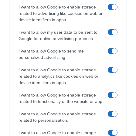
I want to allow Google to enable storage
related to advertising like cookies on web or
device identifiers in apps.
Iscriviti alla nostra
NEWSLETTER
I want to allow my user data to be sent to
Google for online advertising purposes.
Resta informato su notizie, aggiornamenti fiscali
I want to allow Google to send me
e moduli scaricabili!
personalized advertising.
I want to allow Google to enable storage
related to analytics like cookies on web or
device identifiers in apps.
I want to allow Google to enable storage
Acconsento al
trattamento dei dati personali
ai sensi degli
related to functionality of the website or app.
articoli 13-14 del GDPR 2016/679.
I want to allow Google to enable storage
related to personalization.
I want to allow Google to enable storage