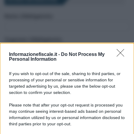
Nome (Obbligatorio)
Cognome (Obbligatorio)
Informazionefiscale.it -
Do Not Process My
Personal Information
Il tuo indirizzo email (Obbligatorio)
If you wish to opt-out of the sale, sharing to third parties, or
processing of your personal or sensitive information for
Telefono (Obbligatorio solo numeri)
targeted advertising by us, please use the below opt-out
section to confirm your selection.
Please note that after your opt-out request is processed you
Azienda
may continue seeing interest-based ads based on personal
information utilized by us or personal information disclosed to
third parties prior to your opt-out.
Stato occupazionale (Obbligatorio)