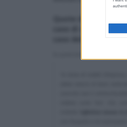
authenti
Quote di ammortame
caso di mancata entr
caso del capannone 
Su quest’ultimo punto la Corte di
“in tema di redditi d’impresa
abbia natura di bene material
concreto non è ammortizzabile,
relativo costo l’art. 102, 
richiede l’
effettiva messa in
con l’acquisto o la costruzione