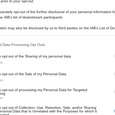
 prior to your opt-out.
TP ma la decisione è stata riformata dalla
rately opt-out of the further disclosure of your personal information by
he IAB’s list of downstream participants.
 ricorso per cassazione lamentando
tion may also be disclosed by us to third parties on the IAB’s List of 
 that may further disclose it to other third parties.
dell’
art. 102, co. 1, del Tuir
perché, a
 that this website/app uses one or more Google services and may gath
CTR avrebbe errato nel ritenere che
l Data Processing Opt Outs
including but not limited to your visit or usage behaviour. You may click 
e ammesso solo laddove il bene entri
 to Google and its third-party tags to use your data for below specifi
o opt-out of the Sharing of my personal data.
ogle consent section.
ll’azienda
e non anche se rimanga
In
to nell’attività aziendale.
o opt-out of the Sale of my Personal Data.
 Cassazione hanno ritenuto infondato il
In
ricorso della società.
to opt-out of processing my Personal Data for Targeted
ing.
In
nto ruota attorno alla
tematica
o opt-out of Collection, Use, Retention, Sale, and/or Sharing
eccanismo contabile finalizzato a
ersonal Data that Is Unrelated with the Purposes for which it
lected.