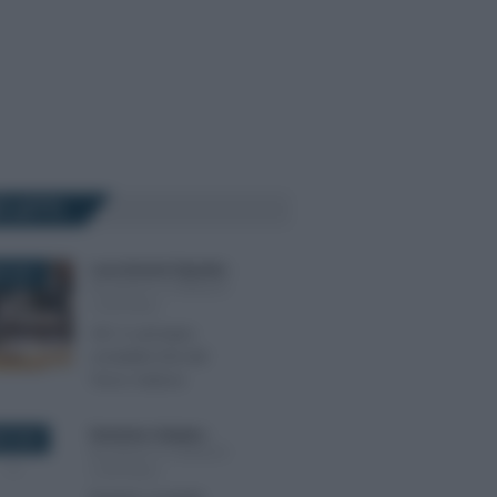
Ù LETTI
Luca Antonio Esposito
-
E 2021
BILANCIO E PRINCIPI
CONTABILI
OIC X: principio
contabile Enti del
Terzo Settore
Domenico Catalano
-
E 2023
BILANCIO E PRINCIPI
CONTABILI