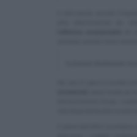
In altre parole, secondo l’imposta
della determinazione del re
l’effettiva strumentalità
dei be
aziendale, essendo invece necessari
“in funzione direttamente strum
Nel caso di specie la società co
strumentali
, aveva iniziato ad 
dell’accertamento fiscale, i sudd
nella disponibilità della società ve
A parere dell’ufficio accertatore,
deduzione i suddetti componen