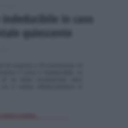
i contabili
ndeducibile in caso
tale quiescente
TABILI
 di acquisto o di costruzione, se
cente il costo è indeducibile. Le
di un bene strumentale sono
in cui è messo effettivamente in