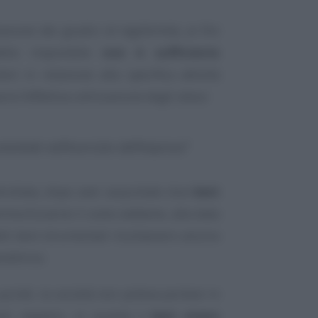
zione dei giudici di legittimità, ai fini
ddito imponibile
non è sufficiente
ni in relazione alla specifica attività
a l’effettiva utilizzazione degli stessi
entale nell’esercizio dell’impresa”
ntrollata, dopo aver acquistato due
beni
ammortizzarne il costo sebbene, alla data
etti beni strumentali risultassero ancora
nditrice.
 quindi, la società non poteva portare in
ti negativi, in quanto
i beni erano