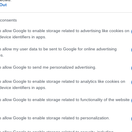
costo in una pluralità di annualità,
Out
il periodo di utilizzazione del bene al
consents
o allow Google to enable storage related to advertising like cookies on
evice identifiers in apps.
o allow my user data to be sent to Google for online advertising
s.
to allow Google to send me personalized advertising.
o allow Google to enable storage related to analytics like cookies on
evice identifiers in apps.
o allow Google to enable storage related to functionality of the website
TUIR, vigente
ratione temporis
, disponeva
o allow Google to enable storage related to personalization.
del costo dei beni strumentali sono
zio di entrata in funzione del bene
.
o allow Google to enable storage related to security, including