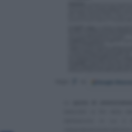
Google
Discov
Segui
su
Le
quote di ammortame
deducibili ai fini della d
dall’esercizio in cui è 
indipendentemente dall’anno d