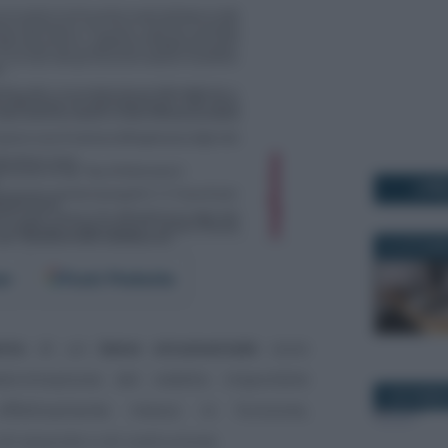
I PI
31 OTTOBR
er
Fonti Preferite
nto
di un
bene strumentale
sono
eterminazione del reddito imponibile
4 NOVEMBR
effettivamente messo in funzione,
i acquisto o di costruzione.