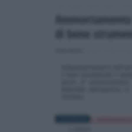
/
/
Contabilità e impresa
Bilancio e princip
Ammortamento i
di bene strumen
Emiliano Marvulli
-
BILANCIO E PRINCIPI CON
Indipendentemente dall'anno
il bene strumentale è quies
quote di ammortamento 
deducibili dall'esercizio 
funzione.
16 OTTOBRE 2022