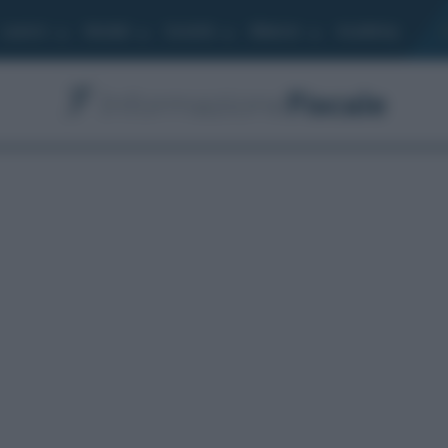
Lavoro
Moduli
Società
Bilancio
Academy