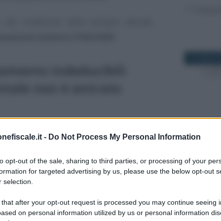
to nel contenuto della sempre attuale
Cassazione numero 2742/2020
.
10 LUGLIO 
mento indeducibili
ntale non è entrato
si oggi riguarda il ricorso proposto da
14 DICEMBR
nefiscale.it -
Do Not Process My Personal Information
 di accertamento
emesso dall’Agenzia
to opt-out of the sale, sharing to third parties, or processing of your per
gior reddito d’impresa derivante dal
formation for targeted advertising by us, please use the below opt-out s
ità di un ammortamento del costo di
 selection.
ltava non ancora entrato in funzione alla
 that after your opt-out request is processed you may continue seeing i
25 AGOSTO
ased on personal information utilized by us or personal information dis