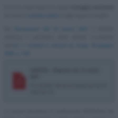
A fornire chiarimenti è lo stesso
Consiglio nazionale
dei dottori
commercialisti
e degli esperti contabili.
Nel
documento del 10 marzo 2021
il CNDCEC
chiarisce il perimetro delle attività ricomprese
nell’
art. 1, comma 4, lettera a), D.Lgs. 28 giugno
2005, n. 139
.
CNDCEC - Risposta del 10 marzo
2021
PO 24/2021 Attività professionali iscritti
nella sez. B.
La norma disciplina la costituzione dell’Ordine dei