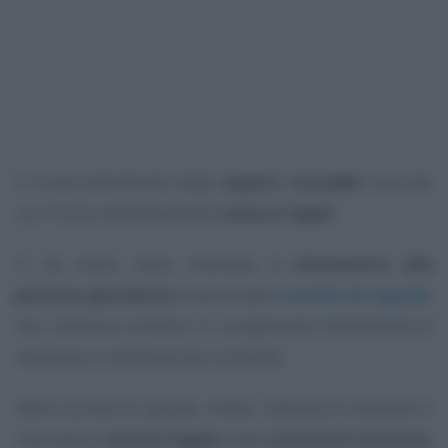
Il limite dell’attività degli
esperti contabili
coincide
con l’inizio dell’attività dei
revisori legali.
In tal senso viene motivata la
limitazione alle
persone giuridiche
diverse dalle
società di capitali
,
che interessa soltanto lo svolgimento dell’attività di
revisione e certificazione contabile.
Nelle società di capitali, infatti, l’attività di revisione è
riservata ai
revisori legali
e alle
società di revisione
.