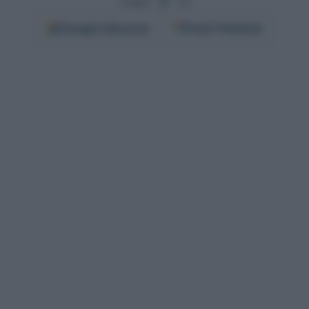
Segui
su
Google
Discover
Fonti Preferite