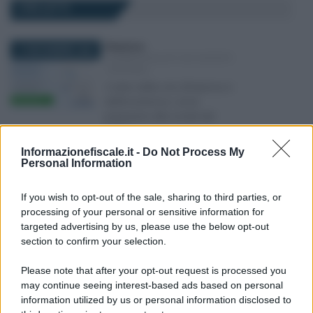
I PIÙ LETTI
Redazione
-
17 NOVEMBRE 2020
COMMERCIALISTI ED ESPERTI
CONTABILI
Codice della crisi d’impresa e
dell’insolvenza: come
prepararsi alla novità del
2021?
Informazionefiscale.it -
Do Not Process My
Personal Information
Francesco Oliva
-
11 MARZO 2020
COMMERCIALISTI ED ESPERTI
If you wish to opt-out of the sale, sharing to third parties, or
CONTABILI
processing of your personal or sensitive information for
Coronavirus: le proposte al
targeted advertising by us, please use the below opt-out
Governo delle associazioni
section to confirm your selection.
dei Commercialisti
Please note that after your opt-out request is processed you
may continue seeing interest-based ads based on personal
Francesco Rodorigo
-
9 GIUGNO 2025
information utilized by us or personal information disclosed to
COMMERCIALISTI ED ESPERTI