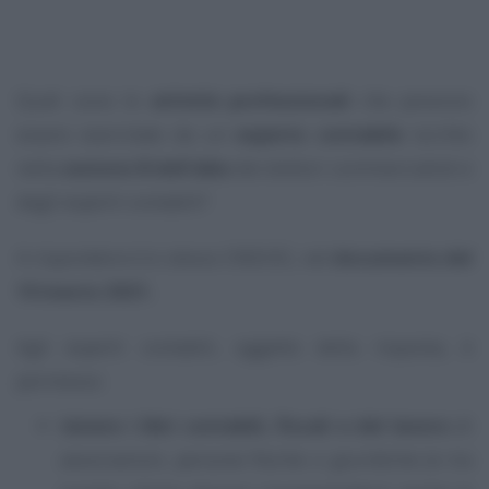
Quali sono le
attività professionali
che possono
essere esercitate da un
esperto contabile
iscritto
nella
sezione B dell’albo
dei dottori commercialisti e
degli esperti contabili?
A rispondere è lo stesso CNDCEC, nel
documento del
10 marzo 2021.
Agli esperti contabili, oggetto della risposta, è
permesso:
tenere i libri contabili, fiscali e del lavoro
di
associazioni, persone fisiche o giuridiche (e tra