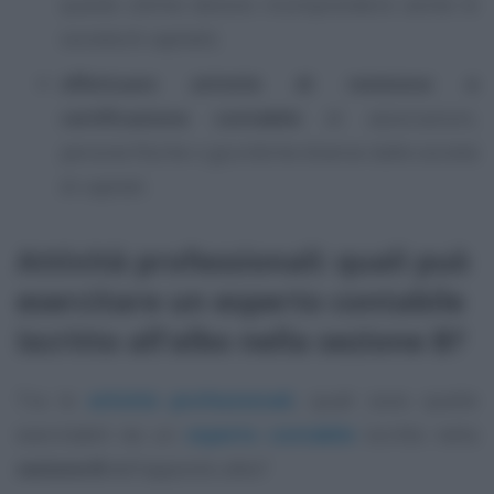
queste ultime devono ricomprendersi anche le
società di capitali);
effettuare attività di revisione e
certificazione contabile
di associazioni,
persone fisiche o giuridiche diverse dalle società
di capitali.
Attività professionali: quali può
esercitare un esperto contabile
iscritto all’albo nella sezione B?
Tra le
attività professionali
, quali sono quelle
esercitabili da un
esperto contabile
iscritto nella
sezione B
dell’apposito albo?