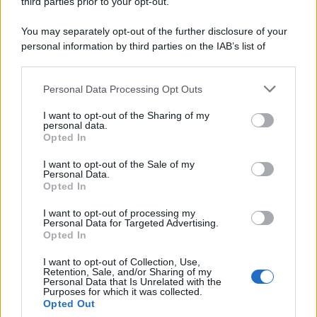
CONTABILI
third parties prior to your opt-out.
Bonus nido commercialisti:
You may separately opt-out of the further disclosure of your
da quest’anno il bando copre
personal information by third parties on the IAB’s list of
anche i centri estivi
downstream participants.
Personal Data Processing Opt Outs
This information may also be disclosed by us to third parties
Tommaso Gavi
-
25 SETTEMBRE 2024
COMMERCIALISTI ED ESPERTI
on the IAB’s List of Downstream Participants that may further
I want to opt-out of the Sharing of my
CONTABILI
disclose it to other third parties.
personal data.
Rendicontazione di
Opted In
Please note that this website/app uses one or more Google
sostenibilità: un focus sul
services and may gather and store information including but
decreto di attuazione della
I want to opt-out of the Sale of my
Personal Data.
not limited to your visit or usage behaviour. You may click to
CSRD
Opted In
grant or deny consent to Google and its third-party tags to
use your data for below specified purposes in below Google
I want to opt-out of processing my
consent section.
Personal Data for Targeted Advertising.
Francesco Rodorigo
-
23 MARZO 2026
Opted In
COMMERCIALISTI ED ESPERTI
CONTABILI
I want to opt-out of Collection, Use,
Commercialisti: in scadenza il
Retention, Sale, and/or Sharing of my
termine di domanda per le
Personal Data that Is Unrelated with the
Purposes for which it was collected.
borse di studio
Opted Out