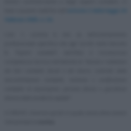
dottori commercialisti e degli esperti contabili, in
base a quanto stabilito dall’
articolo 2 della legge 24
febbraio 2005, n. 34.
L’art. 1, comma 4, lett. a), dell’ordinamento
professionale specifica che agli iscritti nella Sezione
B,
“Esperti contabili”
, dell’Albo è riconosciuta
competenza tecnica nell’attività di
“tenuta e redazione
dei libri contabili, fiscali e del lavoro, controllo della
documentazione contabile, revisione e certificazione
contabile di associazioni, persone fisiche o giuridiche
diverse dalle società di capitali”
.
Il CNDCEC chiarisce quinti in quale senso deve essere
interpretata la
norma
.