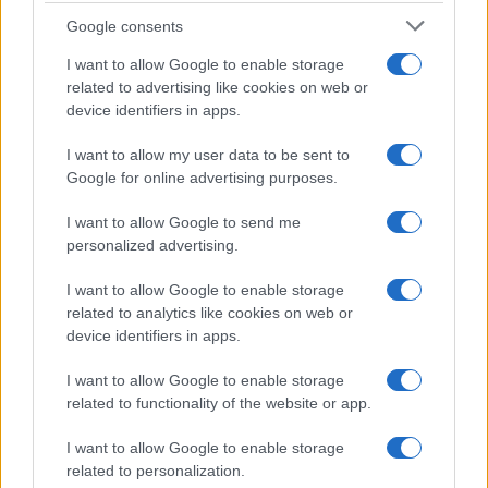
Google consents
I want to allow Google to enable storage
related to advertising like cookies on web or
device identifiers in apps.
Iscriviti alla nostra
NEWSLETTER
I want to allow my user data to be sent to
Google for online advertising purposes.
Resta informato su notizie, aggiornamenti fiscali
I want to allow Google to send me
e moduli scaricabili!
personalized advertising.
I want to allow Google to enable storage
related to analytics like cookies on web or
device identifiers in apps.
I want to allow Google to enable storage
Acconsento al
trattamento dei dati personali
ai sensi degli
related to functionality of the website or app.
articoli 13-14 del GDPR 2016/679.
I want to allow Google to enable storage
related to personalization.