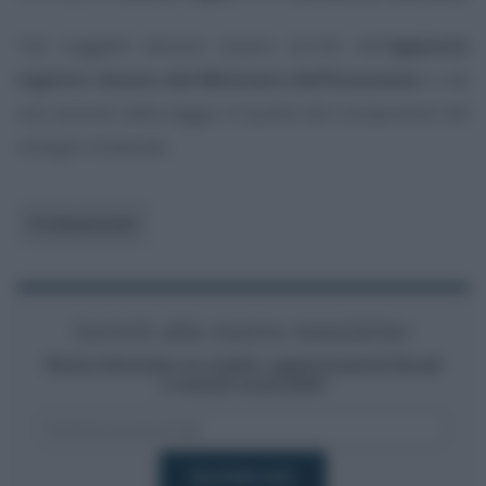
Tali soggetti devono essere iscritti nell’
apposito
registro tenuto dal Ministero dell’Economia
o, nei
casi previsti dalla legge, in quello dei componenti del
collegio sindacale.
Professionisti
Iscriviti alla nostra newsletter
Resta informato su notizie, aggiornamenti fiscali
e moduli scaricabili!