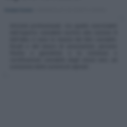
Giuseppe Guarasci
-
COMMERCIALISTI ED ESPERTI CONTABILI
Attività professionali, tra quelle esercitabili
dall'esperto contabile iscritto alla sezione B
dell'albo ci sono la tenuta dei libri contabili,
fiscali e del lavoro di associazioni, persone
fisiche o giuridiche e la revisione e
certificazione contabile degli stessi enti, ad
esclusione delle società di capitali.