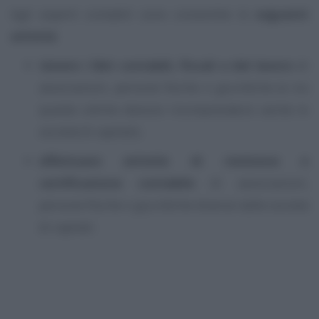
Agli esperti contabili sono consentite le
seguenti
attività
:
tenere i libri contabili, fiscali e del lavoro
di
associazioni, persone fisiche o giuridiche (e tra
queste ultime devono ricomprendersi anche le
società di capitali);
effettuare attività di revisione e
certificazione contabile
di associazioni,
persone fisiche o giuridiche diverse dalle società
di capitali.