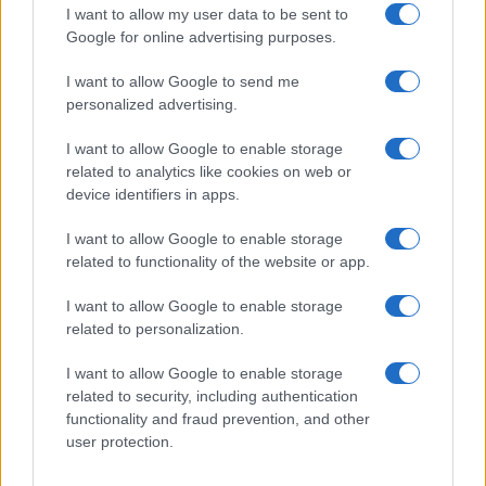
NEWSLETTER
I want to allow my user data to be sent to
Google for online advertising purposes.
Resta informato su notizie, aggiornamenti fiscali
I want to allow Google to send me
e moduli scaricabili!
personalized advertising.
I want to allow Google to enable storage
related to analytics like cookies on web or
device identifiers in apps.
I want to allow Google to enable storage
Acconsento al
trattamento dei dati personali
ai sensi degli
related to functionality of the website or app.
articoli 13-14 del GDPR 2016/679.
I want to allow Google to enable storage
related to personalization.
I want to allow Google to enable storage
Informazione Fiscale S.r.l. - P.I. / C.F.: 13886391005
related to security, including authentication
Testata giornalistica iscritta presso il Tribunale di Velletri al n°
functionality and fraud prevention, and other
14/2018
|
Iscrizione ROC n. 31534/2018
user protection.
Redazione e contatti
|
Informativa sulla Privacy