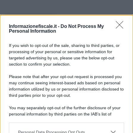
I PIÙ LETTI
Informazionefiscale.it -
Do Not Process My
Personal Information
Salvatore Cuomo
-
AVVOCATI
23 LUGLIO 2022
Modello 5 ter telematico
If you wish to opt-out of the sale, sharing to third parties, or
anche per le Società tra
processing of your personal or sensitive information for
Avvocati
targeted advertising by us, please use the below opt-out
section to confirm your selection.
Please note that after your opt-out request is processed you
Redazione
-
AVVOCATI
12 MAGGIO 2021
may continue seeing interest-based ads based on personal
Ordine Forense e
information utilized by us or personal information disclosed to
formazione continua
third parties prior to your opt-out.
You may separately opt-out of the further disclosure of your
personal information by third parties on the IAB’s list of
Redazione
-
AVVOCATI
12 DICEMBRE 2017
downstream participants.
Compensi avvocati 2017:
ecco i nuovi parametri
Personal Data Processing Opt Outs
This information may also be disclosed by us to third parties