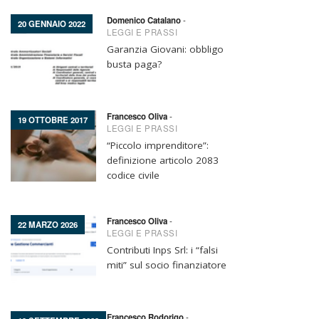
Domenico Catalano
-
20 GENNAIO 2022
LEGGI E PRASSI
Garanzia Giovani: obbligo
busta paga?
Francesco Oliva
-
19 OTTOBRE 2017
LEGGI E PRASSI
“Piccolo imprenditore”:
definizione articolo 2083
codice civile
Francesco Oliva
-
22 MARZO 2026
LEGGI E PRASSI
Contributi Inps Srl: i “falsi
miti” sul socio finanziatore
Francesco Rodorigo
-