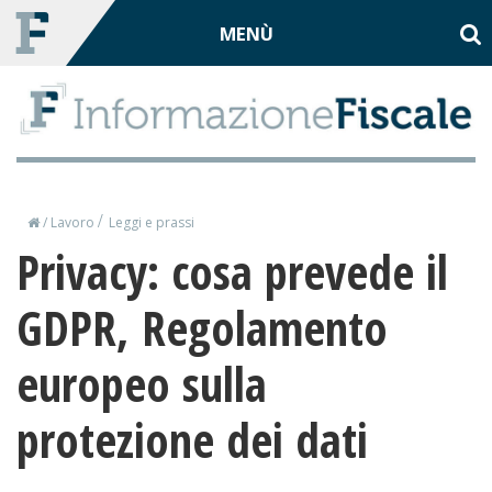
Toggle
MENÙ
navigation
/
/
Lavoro
Leggi e prassi
Privacy: cosa prevede il
GDPR, Regolamento
europeo sulla
protezione dei dati