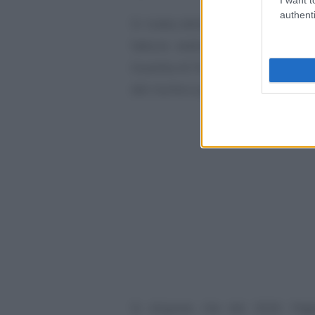
authenti
Si tratta della norma che ad ogg
fatture elettroniche per otto an
Guardia di Finanza, dell’Agenzia d
del rischio e per i controlli fiscali 
Si dispone che dal 2026 l’Ag