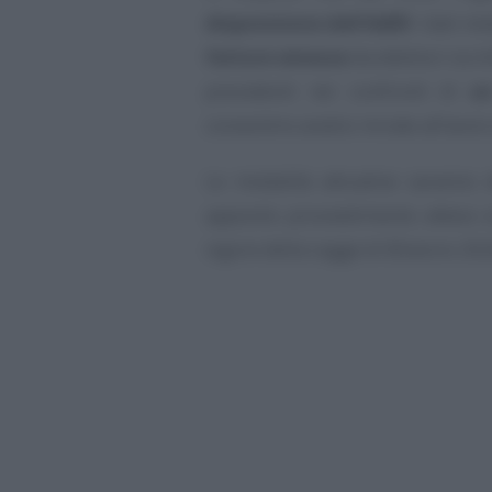
disposizione dell’AdER
i dati rel
fatture emesse
da debitori iscri
precedenti nei confronti di
u
consentire analisi mirate all’avvi
Le modalità attuative saranno de
apposito provvedimento atteso en
vigore della Legge di Bilancio 202