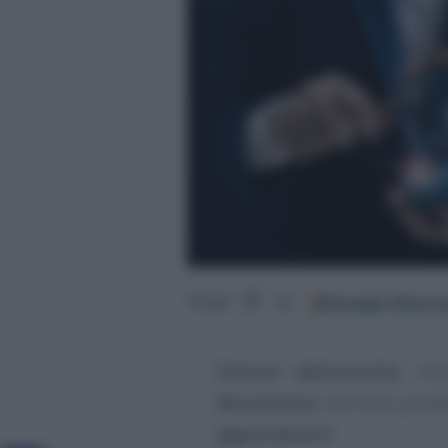
Google
Discov
Segui
su
Fatture elettroniche
nell
Riscossione
. Dal 2026 prende
pignoramenti
.