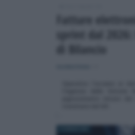
/
/
/
Fisco
Imposte
IVA
Fatture elettro
sprint dal 2026:
di Bilancio
Anna Maria D’Andrea
-
IVA
Operativo l'accesso ai dat
l'Agenzia delle Entrate R
pignoramento mirato dei c
transitano dal SdI
12 GENNAIO 2026