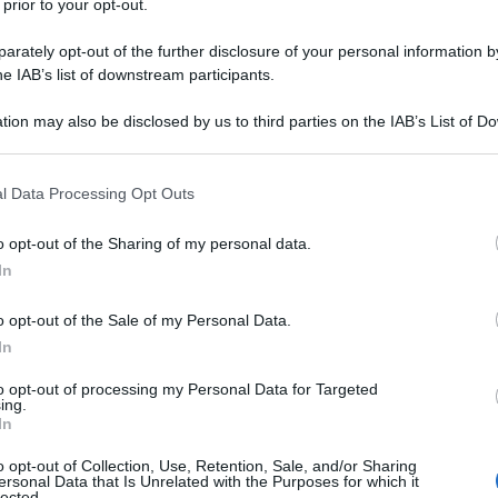
 prior to your opt-out.
rately opt-out of the further disclosure of your personal information by
he IAB’s list of downstream participants.
tion may also be disclosed by us to third parties on the IAB’s List of 
ti alla nostra
 that may further disclose it to other third parties.
wsletter
 that this website/app uses one or more Google services and may gath
l Data Processing Opt Outs
rmato su notizie,
including but not limited to your visit or usage behaviour. You may click 
ti fiscali e moduli
 to Google and its third-party tags to use your data for below specifi
aricabili!
o opt-out of the Sharing of my personal data.
ogle consent section.
In
o opt-out of the Sale of my Personal Data.
In
al
trattamento dei dati
to opt-out of processing my Personal Data for Targeted
ing.
ensi degli articoli 13-14 del
In
DPR 2016/679.
o opt-out of Collection, Use, Retention, Sale, and/or Sharing
ersonal Data that Is Unrelated with the Purposes for which it
lected.