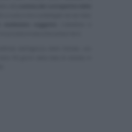
ativi alla
somma dei corrispettivi delle
tti a ruolo e loro coobbligati nei sei mesi
n medesimo soggetto
. L’obiettivo è
o di procedure esecutive presso terzi.
finite dall’Agenzia delle Entrate, con
tro 90 giorni dalla data di entrata in
6.