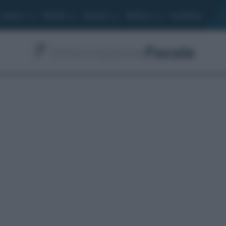
Lavoro
Moduli
Società
Bilancio
Academy