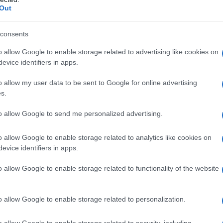
Out
, verso
consents
 la Legge di
o allow Google to enable storage related to advertising like cookies on
evice identifiers in apps.
e porte all’AdER
o allow my user data to be sent to Google for online advertising
s.
a Legge di Bilancio 2026 trova spazio la
alità di utilizzo dei dati delle fatture
to allow Google to send me personalized advertising.
o allow Google to enable storage related to analytics like cookies on
evice identifiers in apps.
legge n. 199/2025 prevede in particolare
ormativo dell’Agenzia delle Entrate
,
o allow Google to enable storage related to functionality of the website
isto dall’articolo 1, comma 5-bis del
n materia di conservazione e utilizzo dei
o allow Google to enable storage related to personalization.
o allow Google to enable storage related to security, including