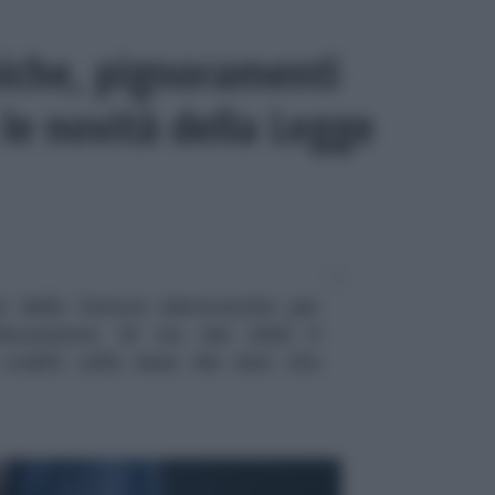
niche, pignoramenti
 le novità della Legge
i delle fatture elettroniche per
iscossione. Al via dal 2026 il
rediti sulla base dei dati che