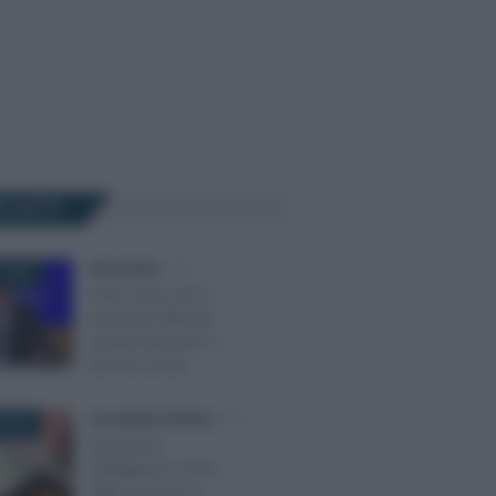
Ù LETTI
Rosy D’Elia
-
IVA
 2026
Testo Unico IVA in
Gazzetta Ufficiale:
grandi intenzioni e
piccole novità
Anna Maria D’Andrea
-
IVA
 2019
Bancomat
obbligatorio 2020,
dalle sanzioni ai