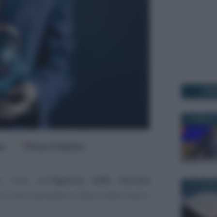
I PI
2 FEBBRAIO
er
Fonti Preferite
e mani dell’
Agenzia delle Entrate
3 OTTOBRE
 il via la procedura volta a velocizzare i