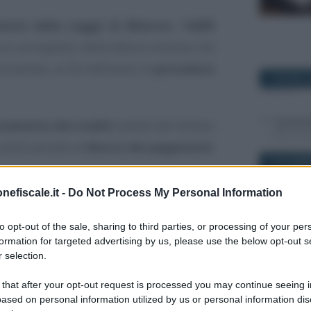
viste dalla Legge di Bilancio
, l’
AdER
 ai corrispettivi delle fatture emesse che
scambio, ai fini dell’avvio di
procedure
7 GIUGNO 2
ramento dei crediti
vantati dal titolare
o potrà portare al
blocco dei pagamenti
.
19 NOVEMB
nefiscale.it -
Do Not Process My Personal Information
gli aggiornamenti gratuiti di
to opt-out of the sale, sharing to third parties, or processing of your per
n materia di ultime novità ed
formation for targeted advertising by us, please use the below opt-out s
 selection.
18 NOVEMB
voro, lettrici e lettori interessati
amente alla nostra newsletter
, un
 that after your opt-out request is processed you may continue seeing i
ased on personal information utilized by us or personal information dis
giorno via email dal lunedì alla