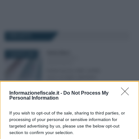
I PIÙ LETTI
Alessio Mauro
-
7 AGOSTO 2026
DICHIARAZIONI E
ADEMPIMENTI
Rottamazione delle cartelle:
verso un triplo calendario
della pace fiscale
Informazionefiscale.it -
Do Not Process My
Personal Information
Rosy D’Elia
-
23 APRILE 2025
DICHIARAZIONI E
If you wish to opt-out of the sale, sharing to third parties, or
ADEMPIMENTI
processing of your personal or sensitive information for
Rottamazione quater, come
targeted advertising by us, please use the below opt-out
cambia il calendario delle
section to confirm your selection.
rate: le prossime scadenze