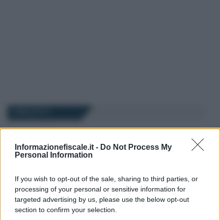
I PIÙ LETTI
Francesco Rodorigo
-
PENSIONI
26 GIUGNO 2024
Informazionefiscale.it -
Do Not Process My
Quattordicesima pensionati
Personal Information
2024: a chi spetta e quali
sono i requisiti di reddito
If you wish to opt-out of the sale, sharing to third parties, or
processing of your personal or sensitive information for
targeted advertising by us, please use the below opt-out
Rosy D’Elia
-
PENSIONI
8 FEBBRAIO 2022
section to confirm your selection.
Domanda pensione accolta,