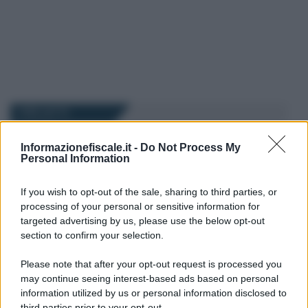
I PIÙ LETTI
Informazionefiscale.it -
Do Not Process My
Alessio Mauro
-
IRPEF
22 DICEMBRE 2025
Personal Information
Regime forfettario 2026, flat
tax per dipendenti e
If you wish to opt-out of the sale, sharing to third parties, or
pensionati con limite di
processing of your personal or sensitive information for
reddito più alto
targeted advertising by us, please use the below opt-out
section to confirm your selection.
Tommaso Gavi
-
IRPEF
7 GENNAIO 2025
Please note that after your opt-out request is processed you
Bonus ristrutturazione 2025:
may continue seeing interest-based ads based on personal
novità e come funziona
information utilized by us or personal information disclosed to
third parties prior to your opt-out.